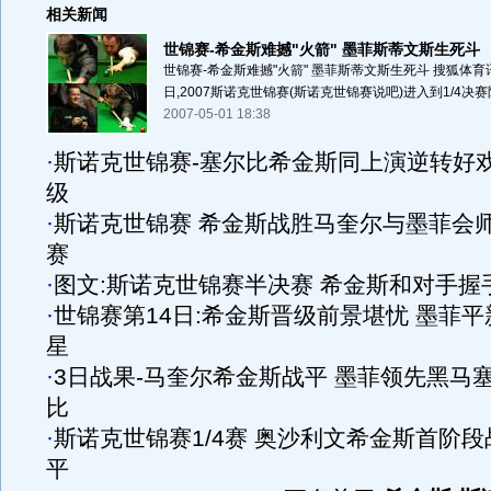
相关新闻
世锦赛-希金斯难撼"火箭" 墨菲斯蒂文斯生死斗
世锦赛-希金斯难撼"火箭" 墨菲斯蒂文斯生死斗 搜狐体育
日,2007斯诺克世锦赛(斯诺克世锦赛说吧)进入到1/4决赛阶
2007-05-01 18:38
·
斯诺克世锦赛-塞尔比希金斯同上演逆转好
级
·
斯诺克世锦赛 希金斯战胜马奎尔与墨菲会
赛
·
图文:斯诺克世锦赛半决赛 希金斯和对手握
·
世锦赛第14日:希金斯晋级前景堪忧 墨菲平
星
·
3日战果-马奎尔希金斯战平 墨菲领先黑马
比
·
斯诺克世锦赛1/4赛 奥沙利文希金斯首阶段
平