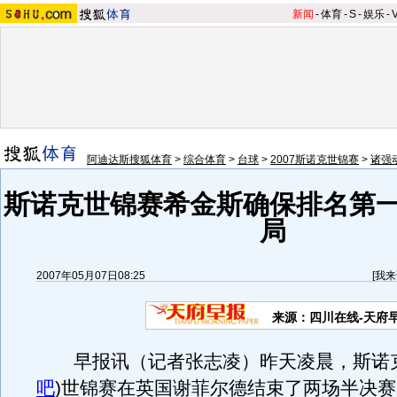
新闻
-
体育
-
S
-
娱乐
-
阿迪达斯搜狐体育
>
综合体育
>
台球
>
2007斯诺克世锦赛
>
诸强
斯诺克世锦赛希金斯确保排名第一
局
2007年05月07日08:25
[
我来
来源：四川在线-天府
早报讯（记者张志凌）昨天凌晨，斯诺
吧
)
世锦赛在英国谢菲尔德结束了两场半决赛