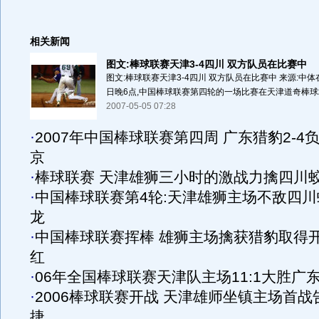
相关新闻
图文:棒球联赛天津3-4四川 双方队员在比赛中
图文:棒球联赛天津3-4四川 双方队员在比赛中 来源:中体在
日晚6点,中国棒球联赛第四轮的一场比赛在天津道奇棒球场
2007-05-05 07:28
·
2007年中国棒球联赛第四周 广东猎豹2-4
京
·
棒球联赛 天津雄狮三小时的激战力擒四川
·
中国棒球联赛第4轮:天津雄狮主场不敌四川
龙
·
中国棒球联赛挥棒 雄狮主场擒获猎豹取得
红
·
06年全国棒球联赛天津队主场11:1大胜广
·
2006棒球联赛开战 天津雄师坐镇主场首战
捷