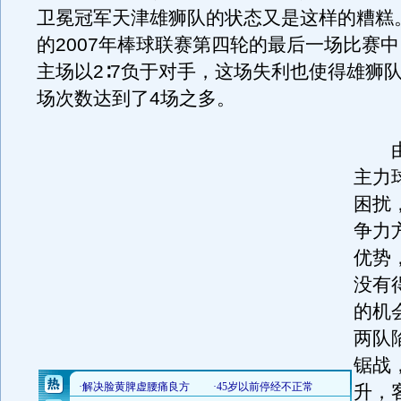
卫冕冠军天津雄狮队的状态又是这样的糟糕
的2007年棒球联赛第四轮的最后一场比赛
主场以2∶7负于对手，这场失利也使得雄狮
场次数达到了4场之多。
由
主力
困扰
争力
优势
没有
的机
两队
锯战
升，