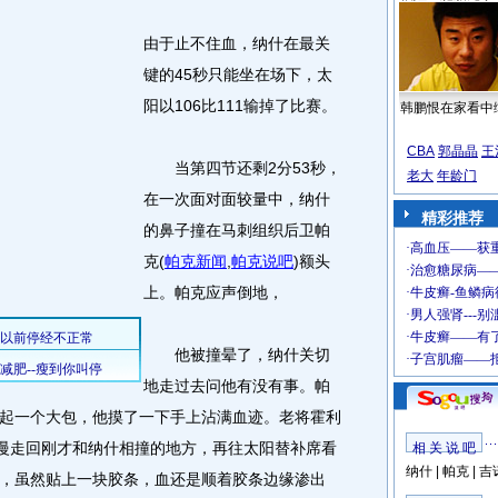
由于止不住血，纳什在最关
键的45秒只能坐在场下，太
阳以106比111输掉了比赛。
韩鹏恨在家看中
CBA
郭晶晶
王
当第四节还剩2分53秒，
老大
年龄门
在一次面对面较量中，纳什
精彩推荐
的鼻子撞在马刺组织后卫帕
克
(
帕克新闻
,
帕克说吧
)
额头
上。帕克应声倒地，
他被撞晕了，纳什关切
地走过去问他有没有事。帕
起一个大包，他摸了一下手上沾满血迹。老将霍利
慢慢走回刚才和纳什相撞的地方，再往太阳替补席看
相 关 说 吧
纳什
|
帕克
|
吉
，虽然贴上一块胶条，血还是顺着胶条边缘渗出