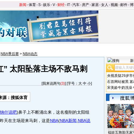
新闻
-
体育
-
S
-
娱乐
-
V
-
财经
-
IT
-
汽车
-
房产
-
家居
-
女人
-
视频
-
邮件
-
博
>
NBA季后赛
>
NBA动态
新
红” 太阳坠落主场不敌马刺
央视质疑29岁市
石首网站被黑
篡
[
我来说两句
(3)
] [字号：
大
中
小
]
宋美龄牛奶洗澡
来源：搜狐体育
纳什说吧
)
鼻子上不断涌出来，这名瘦削的太阳组
昨天在主场迎来马刺，这是
NBA
(
NBA新闻
,
NBA说
福娃五胞胎无家