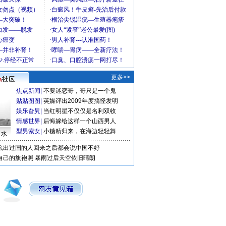
更多>>
焦点新闻
|
不要迷恋哥，哥只是一个鬼
贴贴图图
|
英媒评出2009年度搞怪发明
娱乐旮旯
|
当红明星不仅仅是名利双收
情感世界
|
后悔嫁给这样一个山西男人
型男索女
|
小糖精归来，在海边轻轻舞
口水
么出过国的人回来之后都会说中国不好
自己的旗袍照
暴雨过后天空依旧晴朗