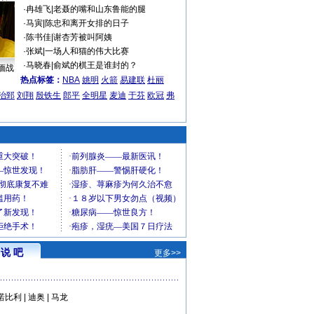
·
冉雄飞
|
老聂的嘴和山东鲁能的腿
·
马寅
|
陈忠和离开女排的日子
·
陈书佳
|
谢杏芳被叫阿姨
·
张斌
|
一场人和猫的伟大比赛
·
马晓春
|
俞斌的棋王是谁封的？
缅战
热点标签：
NBA
姚明
火箭
易建联
杜丽
治郅
刘翔
殷铁生
郎平
全明星
麦迪
于芬
欧冠
弗
说 吧
更多>>
诺比利
|
迪奥
|
马龙