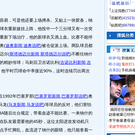
说 吧 排 行
上证指数
(7744
苏醒吧
(41523)
易，可是他还要上场搏杀。又贴上一块胶条，纳
贴图吧
(68789)
球衣重新披挂上阵，他投中一个三分球又有一次突
搜狐分类
重新下场治疗，他的新球衣又滴上血。比赛不能停
奥
(
迪奥新闻
,
迪奥说吧
)
被仓促派上场。两队球员都
迈尔
(
斯塔德迈尔新闻
,
斯塔德迈尔说吧
)
不断往纳什
·
听评书
|
郭德纲
的精妙传球；马刺后卫吉诺比利
(
吉诺比利新闻
,
吉
·
听小说
|
鬼吹灯1
·
共享区
|
手机病
他平时罚球命中率接近90%，这时连续罚出两次
1992年巴塞罗那
(
巴塞罗那新闻
,
巴塞罗那说吧
)
奥
马龙
(
马龙新闻
,
马龙说吧
)
等球员的反对，他们害怕
揭田壮壮徐帆
BA随后出台规定，带着血迹不能比赛。一来纳什的
·
赵薇被爆已经怀
·
李宇春爆遭母逼
在队友最需要他的45秒，这位太阳进攻发动机只
·
圣诞节明信片八
点手忙脚乱，血流进了纳什的眼睛，他只能拿着一