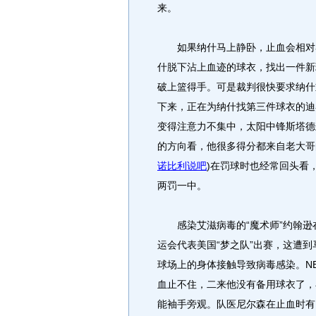
来。
如果纳什马上静卧，止血会相对容
什脱下沾上血迹的球衣，找出一件新
破上篮得手。可是裁判很快要求纳什
下来，正在为纳什找第三件球衣的迪
变得注意力不集中，太阳中锋斯塔德
的方向看，他很多得分都来自老大哥
诺比利说吧
)
在罚球时也经常回头看，
两罚一中。
感染艾滋病毒的“魔术师”约翰逊在
运会代表美国“梦之队”出赛，这遭到
球场上的身体接触导致病毒感染。N
血止不住，二来他没有备用球衣了，
能袖手旁观。队医尼尔森在止血时有