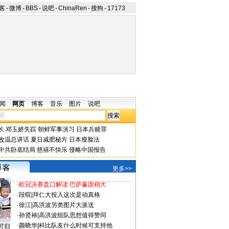
客
-
微博
-
BBS
-
说吧
-
ChinaRen
-
搜狗
-
17173
闻
网页
博客
音乐
图片
说吧
长
邓玉娇失踪
朝鲜军事演习
日本兵赎罪
改温总讲话
夏日减肥秘方
日本瘦脸法
中共卧底结局
慈禧不快乐
侵略中国报告
更多>>
·
欧冠决赛盘口解读 巴萨赢面稍大
·
段暄
|
拜仁大投入这次是动真格
·
徐江
|
高洪波另类图片大派送
·
孙贤禄
|
高洪波组队思想值得赞同
·
颜晓华
|
科比队友什么时候可支持他
可归