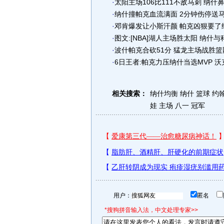
·
太阳主场106比111不敌马刺 纳什
·
纳什撞帕克血流满面 2分钟伤停送马
·
邓肯爆发让小斯汗颜 帕克凶狠要了纳
·
图文:[NBA]湖人主场胜太阳 纳什
·
波什帕克合砍51分 猛龙主场战胜
·
6日王者:帕克力压纳什当选MVP 
相关搜索：
纳什均衡
纳什 篮球
约
娃
主场 八一 冠军
用户：
匿名
*搜狗拼音输入法，中文处理专家>>