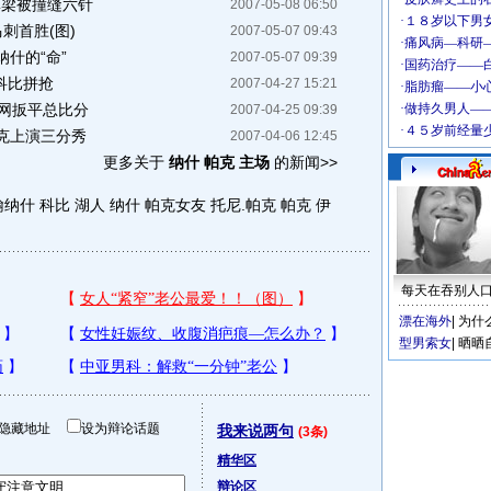
鼻梁被撞缝六针
2007-05-08 06:50
刺首胜(图)
2007-05-07 09:43
什的“命”
2007-05-07 09:39
与科比拼抢
2007-04-27 15:21
篮网扳平总比分
2007-04-25 09:39
沃克上演三分秀
2007-04-06 12:45
更多关于
纳什 帕克 主场
的新闻>>
翰纳什
科比 湖人 纳什
帕克女友
托尼.帕克
帕克 伊
每天在吞别人
漂在海外
|
为什
型男索女
|
晒晒
隐藏地址
设为辩论话题
我来说两句
(3条)
精华区
辩论区