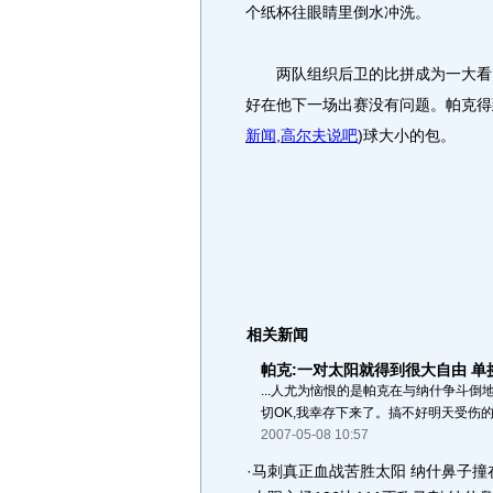
个纸杯往眼睛里倒水冲洗。
两队组织后卫的比拼成为一大看点
好在他下一场出赛没有问题。帕克得
新闻
,
高尔夫说吧
)
球大小的包。
相关新闻
帕克:一对太阳就得到很大自由 单
...人尤为恼恨的是帕克在与纳什争斗倒
切OK,我幸存下来了。搞不好明天受伤的就
2007-05-08 10:57
·
马刺真正血战苦胜太阳 纳什鼻子撞