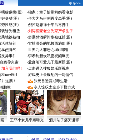
 后
更多>>
喂猕猴桃(图)
·
独家：章子怡带妈妈看电影
好身材(图)
·
佟大为马伊琍再度牵手(图)
秀性感(图)
·
倪萍赵忠祥十年后再携手
服装皆为租赁
·
刘涛富豪老公为家产求生子
颜乘地铁被拍
·
舒淇醉酒瞬间惨被抓拍(图)
做活体解剖
·
实拍漂亮的地摊西施(组图)
的暴烈脾气
·
世界九大罪恶之城(组图)
遇灵异事件
·
李孝利新欢私密视频曝光
成命案导火索
·
孟庭苇可爱儿子最新照(图)
：加入我们吧！
·
点击进入搜狐娱乐影视库
howGirl
·
游戏史上最般配的十对情侣
2》送票！
·
张元首透露戒毒生活
湘胎教
·
令人惊叹太空步下楼方式
密照
王菲小女儿李嫣曝光
酒井法子痛哭谢罪