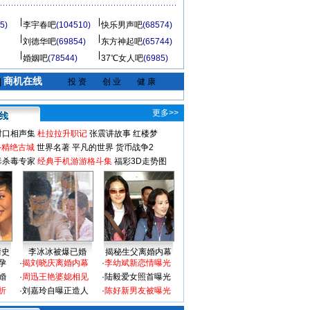
5)
李宇春吧
(104510)
快乐男声吧
(68574)
刘德华吧
(69854)
东方神起吧
(65744)
婚姻吧
(78544)
37℃女人吧
(6985)
商机在线
|
投 资
创 业
健 康
更多>>
对口相声集
杜拉拉升职记
张震讲故事
红楼梦
-精绝古城
世界名著
平凡的世界
货币战争2
毒杀毒专家
经典手机游游格斗集
福彩3D走势图
情史
李冰冰被爆已婚
揭秘生父离婚内幕
孕
·
揭刘晓庆离婚内幕
·
李幼斌新恋情曝光
婚
·
周迅王艳婆媳相见
·
陆毅爱女照首曝光
折
·
刘嘉玲自曝正造人
·
陈好新男友被曝光