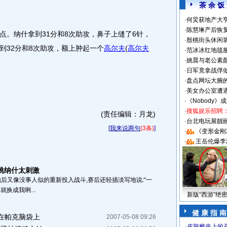
茶 余 饭
·
何炅获地产大亨
·
陈慧琳产后恢复
。纳什拿到31分和8次助攻，鼻子上缝了6针，
·
殷桃街头休闲装
到32分和8次助攻，额上肿起一个
高尔夫
(
高尔夫
·
范冰冰红地毯
·
姚晨与老公素
·
日军竟拿战俘
·
盘点网坛大腕
·
美女办公室遭
·
《Nobody》
·
搜狐娱乐招聘
(责任编辑：月龙)
·
台北电玩展靓丽S
[
我来说两句
(3条)
]
·
《变形金刚
·
王岳伦爆李
挑纳什太刺激
地后又像没事人似的重新投入战斗,赛后还轻描淡写地说:“一
换成我咧...
新版“西游”绝
健 康 指 南
在帕克脑袋上
2007-05-08 09:26