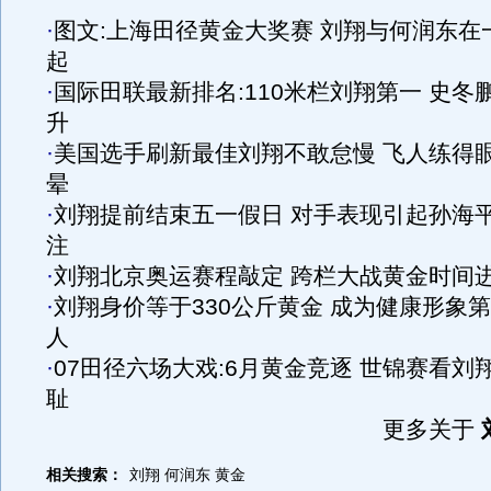
·
图文:上海田径黄金大奖赛 刘翔与何润东在
起
·
国际田联最新排名:110米栏刘翔第一 史冬
升
·
美国选手刷新最佳刘翔不敢怠慢 飞人练得
晕
·
刘翔提前结束五一假日 对手表现引起孙海
注
·
刘翔北京奥运赛程敲定 跨栏大战黄金时间
·
刘翔身价等于330公斤黄金 成为健康形象
人
·
07田径六场大戏:6月黄金竞逐 世锦赛看刘
耻
更多关于
相关搜索：
刘翔
何润东
黄金