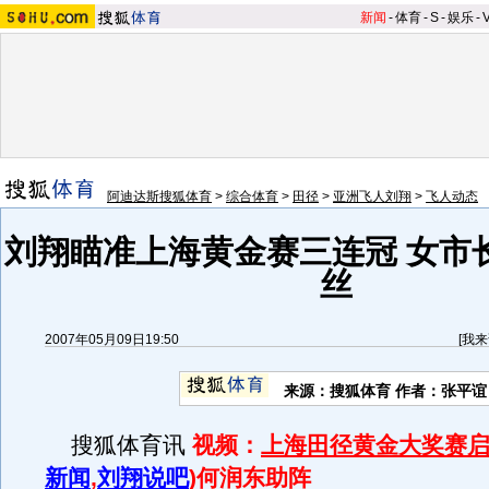
新闻
-
体育
-
S
-
娱乐
-
阿迪达斯搜狐体育
>
综合体育
>
田径
>
亚洲飞人刘翔
>
飞人动态
刘翔瞄准上海黄金赛三连冠 女市
丝
2007年05月09日19:50
[
我来
来源：搜狐体育 作者：张平谊
搜狐体育讯
视频：
上海田径黄金大奖赛启
新闻
,
刘翔说吧
)何润东助阵