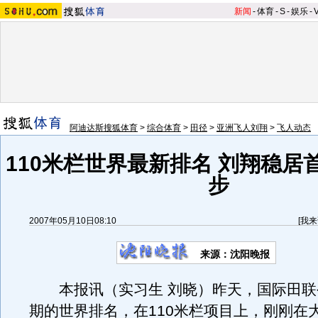
新闻
-
体育
-
S
-
娱乐
-
阿迪达斯搜狐体育
>
综合体育
>
田径
>
亚洲飞人刘翔
>
飞人动态
110米栏世界最新排名 刘翔稳居
步
2007年05月10日08:10
[
我来
来源：沈阳晚报
本报讯（实习生 刘晓）昨天，国际田联
期的世界排名，在110米栏项目上，刚刚在