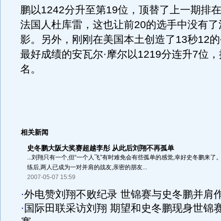
鹏以1242分升至第19位，顶替了上一期排
法国人杜库雷，这也让前20的选手中没有了
影。另外，刚刚在美国本土创造了13秒12的
最好成绩的安瓦尔·摩尔以1219分连升7位，
名。
相关新闻
史冬鹏大阪大奖赛超越李彤 从此后刘翔不再孤单
...刘翔只有一个,但“一个人飞”有时难免会有些孤单的感觉,幸好史冬鹏来
练后,两人已成为一对并肩的战友,亲密的朋友...
2007-05-07 15:59
·
外电赞刘翔不败纪录 世锦赛与史冬鹏并肩
·
国际田联采访刘翔 期望和史冬鹏现身世锦