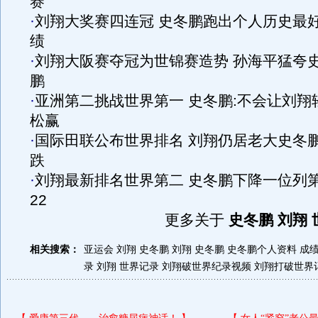
赛
·
刘翔大奖赛四连冠 史冬鹏跑出个人历史最
绩
·
刘翔大阪赛夺冠为世锦赛造势 孙海平猛夸
鹏
·
亚洲第二挑战世界第一 史冬鹏:不会让刘翔
松赢
·
国际田联公布世界排名 刘翔仍居老大史冬
跌
·
刘翔最新排名世界第二 史冬鹏下降一位列
22
更多关于
史冬鹏 刘翔 
相关搜索：
亚运会 刘翔 史冬鹏
刘翔 史冬鹏
史冬鹏个人资料
成
录
刘翔 世界记录
刘翔破世界纪录视频
刘翔打破世界