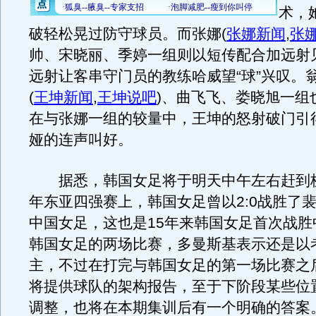
术，
破轻松晃过防守球员。而张娜
(
张娜新闻
,
张
帅、宋晓丽、季婷一组则以短传配合加远射
远射让客串守门员的教练哈威望“球”兴叹。
(
王坤新闻
,
王坤说吧
)
、曲飞飞、娄晓旭一组
在与张娜一组的较量中，王坤的怒射破门引
娅的连声叫好。
据悉，韩国女足将于明天中午左右赶到杭州
年东亚四强赛上，韩国女足曾以2:0战胜了
中国女足，这也是15年来韩国女足首次战胜
韩国女足的两场比赛，多曼斯基表示还是以
主，不过在打完与韩国女足的第一场比赛之
将提供球队的架构报告，至于下阶段某些位
调整，也将在本期集训后有一个明确的答案