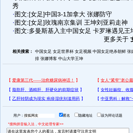
秀
·
图文:[女足]中国3-1加拿大 张娜防守
·
图文:[女足]玫瑰南京集训 王坤刘亚莉走神
·
图文:多曼斯基入主中国女足 卡罗琳遇见王
更多关于
相关搜索：
中国女足
女足世界杯
女足视频
中国女足绝杀朝鲜
张
排
张娜博客
中山大学王坤
用户：
匿名
隐藏地址
设为辩论话题
*搜狗拼音输入法，中文处理专家>>