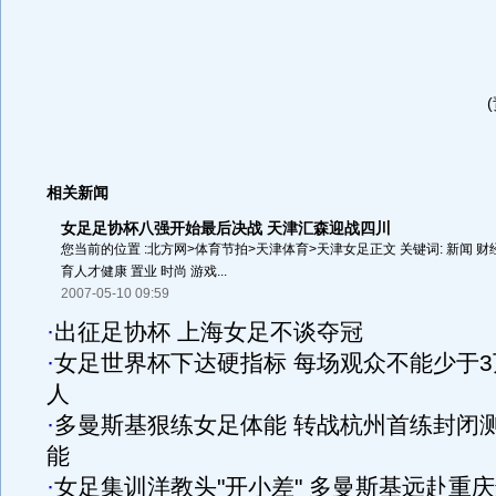
相关新闻
女足足协杯八强开始最后决战 天津汇森迎战四川
您当前的位置 :北方网>体育节拍>天津体育>天津女足正文 关键词: 新闻 财经 体
育人才健康 置业 时尚 游戏...
2007-05-10 09:59
·
出征足协杯 上海女足不谈夺冠
·
女足世界杯下达硬指标 每场观众不能少于3
人
·
多曼斯基狠练女足体能 转战杭州首练封闭
能
·
女足集训洋教头"开小差" 多曼斯基远赴重