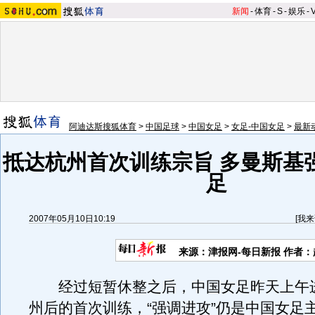
新闻
-
体育
-
S
-
娱乐
-
阿迪达斯搜狐体育
>
中国足球
>
中国女足
>
女足-中国女足
>
最新
抵达杭州首次训练宗旨 多曼斯基
足
2007年05月10日10:19
[
我来
来源：津报网-每日新报 作者：
经过短暂休整之后，中国女足昨天上午
州后的首次训练，“强调进攻”仍是中国女足