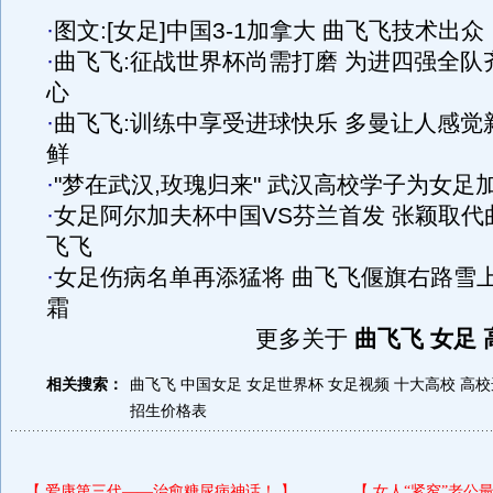
·
图文:[女足]中国3-1加拿大 曲飞飞技术出众
·
曲飞飞:征战世界杯尚需打磨 为进四强全队
心
·
曲飞飞:训练中享受进球快乐 多曼让人感觉
鲜
·
"梦在武汉,玫瑰归来" 武汉高校学子为女足
·
女足阿尔加夫杯中国VS芬兰首发 张颖取代
飞飞
·
女足伤病名单再添猛将 曲飞飞偃旗右路雪
霜
更多关于
曲飞飞 女足 
相关搜索：
曲飞飞
中国女足
女足世界杯
女足视频
十大高校
高校
招生价格表