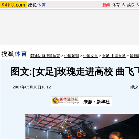
新闻
-
体育
-
S
-
娱乐
-
阿迪达斯搜狐体育
>
中国足球
>
中国女足
>
女足-中国女足
>
最新
图文:[女足]玫瑰走进高校 曲
2007年05月10日18:12
[
我来
来源：新华社