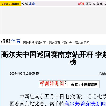
新闻
-
体育
-
S
-
娱乐
-
阿迪达斯搜狐体育
>
综合体育
>
高尔夫
>
高尔夫新闻
高尔夫中国巡回赛南京站开杆 李
榜
2007年05月11日05:45
[
我来
来源：中国新闻网
中新社南京五月十日电(傅蕾)二〇〇七
回赛南京站比赛、索菲特
高尔夫
(
高尔夫新闻