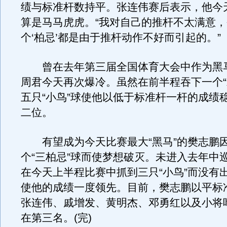
绩与标准杆数持平。张连伟赛后表示，他今
算是马马虎虎。“我对自己的推杆不太满意
个‘柏忌’都是由于推杆动作不好而引起的。”
曾在去年第三届全国体育大会中作为黑
周君今天再次爆冷。虽然在前半程吞下一个“
五只“小鸟”球使他以低于标准杆一杆的成绩
二位。
有望成为今天比赛最大“黑马”的樊志鹏
个“三柏忌”球而使梦想破灭。未进入去年中
在今天上半程比赛中抓到三只“小鸟”而没有出
使他的成绩一度领先。目前，樊志鹏以平标
张连伟、戚增发、黄明杰、邓勇红以及小将
在第三名。(完)