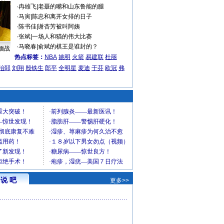
·
冉雄飞
|
老聂的嘴和山东鲁能的腿
·
马寅
|
陈忠和离开女排的日子
·
陈书佳
|
谢杏芳被叫阿姨
·
张斌
|
一场人和猫的伟大比赛
·
马晓春
|
俞斌的棋王是谁封的？
缅战
热点标签：
NBA
姚明
火箭
易建联
杜丽
治郅
刘翔
殷铁生
郎平
全明星
麦迪
于芬
欧冠
弗
说 吧
更多>>