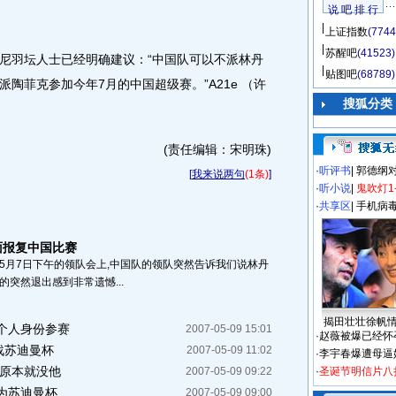
说 吧 排 行
上证指数
(7744
苏醒吧
(41523)
羽坛人士已经明确建议：“中国队可以不派林丹
贴图吧
(68789)
陶菲克参加今年7月的中国超级赛。”A21e （许
搜狐分类
(责任编辑：宋明珠)
·
听评书
|
郭德纲
[
我来说两句
(1条)
]
·
听小说
|
鬼吹灯1
·
共享区
|
手机病
面报复中国比赛
,5月7日下午的领队会上,中国队的领队突然告诉我们说林丹
的突然退出感到非常遗憾...
揭田壮壮徐帆
个人身份参赛
2007-05-09 15:01
·
赵薇被爆已经怀
战苏迪曼杯
2007-05-09 11:02
·
李宇春爆遭母逼
:原本就没他
2007-05-09 09:22
·
圣诞节明信片八
为苏迪曼杯
2007-05-09 09:00