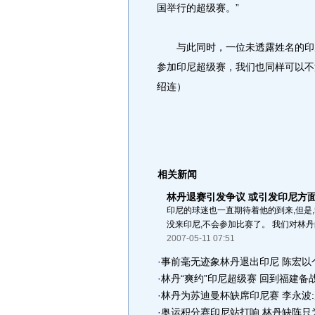
国举行的超级赛。”
与此同时，一位未透露姓名的印尼
参加印尼超级赛，我们也同样可以不派
绍连）
相关新闻
林丹退赛引发争议 或引发印尼方
印尼的球迷也一直期待着他的到来,但是
没来印尼,不会参加比赛了。 我们对林丹
2007-05-11 07:51
·
事前毫无迹象林丹退出印尼 陈宏以
·
林丹“爽约”印尼超级赛 回到福建备
·
林丹为苏迪曼杯缺席印尼赛 李永波
·
奥运积分赛印尼站打响 林丹缺阵只