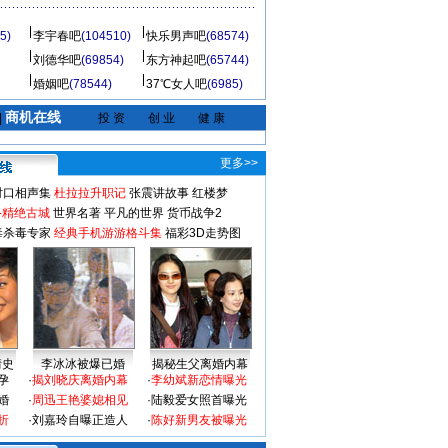
5)
李宇春吧
(104510)
快乐男声吧
(68574)
刘德华吧
(69854)
东方神起吧
(65744)
婚姻吧
(78544)
37℃女人吧
(6985)
商机在线
|
投 资
创 业
健 康
更多>>
对口相声集
杜拉拉升职记
张震讲故事
红楼梦
-精绝古城
世界名著
平凡的世界
货币战争2
毒杀毒专家
经典手机游游格斗集
福彩3D走势图
情史
李冰冰被爆已婚
揭秘生父离婚内幕
孕
·
揭刘晓庆离婚内幕
·
李幼斌新恋情曝光
婚
·
周迅王艳婆媳相见
·
陆毅爱女照首曝光
折
·
刘嘉玲自曝正造人
·
陈好新男友被曝光