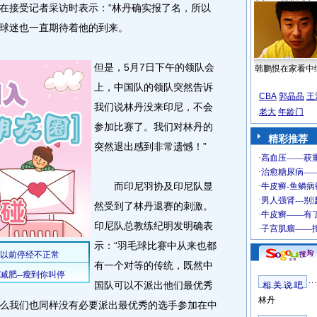
接受记者采访时表示：“林丹确实报了名，所以
球迷也一直期待着他的到来。
但是，5月7日下午的领队会
韩鹏恨在家看中
上，中国队的领队突然告诉
CBA
郭晶晶
王
我们说林丹没来印尼，不会
老大
年龄门
参加比赛了。我们对林丹的
精彩推荐
突然退出感到非常遗憾！”
而印尼羽协及印尼队显
然受到了林丹退赛的刺激。
印尼队总教练纪明发明确表
示：“羽毛球比赛中从来也都
有一个对等的传统，既然中
国队可以不派出他们最优秀
相 关 说 吧
林丹
么我们也同样没有必要派出最优秀的选手参加在中