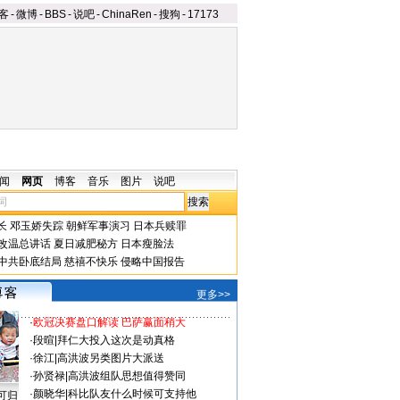
客
-
微博
-
BBS
-
说吧
-
ChinaRen
-
搜狗
-
17173
闻
网页
博客
音乐
图片
说吧
长
邓玉娇失踪
朝鲜军事演习
日本兵赎罪
改温总讲话
夏日减肥秘方
日本瘦脸法
中共卧底结局
慈禧不快乐
侵略中国报告
更多>>
·
欧冠决赛盘口解读 巴萨赢面稍大
·
段暄
|
拜仁大投入这次是动真格
·
徐江
|
高洪波另类图片大派送
·
孙贤禄
|
高洪波组队思想值得赞同
·
颜晓华
|
科比队友什么时候可支持他
可归