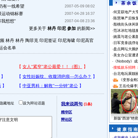
茶 余 饭
仍有一线希望
2007-05-09 08:02
·
何炅获地产大亨
限运动锦标赛
2007-04-28 16:37
·
陈慧琳产后恢复
容我想想"
2007-04-08 23:36
·
殷桃街头休闲装
更多关于
林丹 印尼 参加
的新闻>>
·
范冰冰红地毯
·
姚晨与老公素
频 林丹
林丹 陶菲克
印尼签证
印尼海啸
印尼高官
·
日军竟拿战俘
运会名单
·
盘点网坛大腕
·
美女办公室遭
·
《Nobody》
·
搜狐娱乐招聘
·
台北电玩展靓丽S
·
《变形金刚
·
王岳伦爆李
隐藏地址
设为辩论话题
我来说两句
(1条)
精华区
新版“西游”绝
辩论区
健 康 指 南