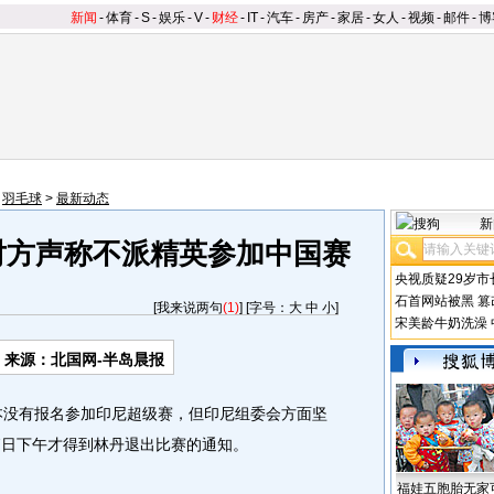
新闻
-
体育
-
S
-
娱乐
-
V
-
财经
-
IT
-
汽车
-
房产
-
家居
-
女人
-
视频
-
邮件
-
博
>
羽毛球
>
最新动态
新
对方声称不派精英参加中国赛
央视质疑29岁市
石首网站被黑
篡
[
我来说两句
(1)
] [字号：
大
中
小
]
宋美龄牛奶洗澡
来源：北国网-半岛晨报
没有报名参加印尼超级赛，但印尼组委会方面坚
7日下午才得到林丹退出比赛的通知。
福娃五胞胎无家