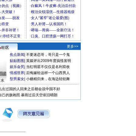
更多>>
焦点新闻
|
不要迷恋哥，哥只是一个鬼
贴贴图图
|
英媒评出2009年度搞怪发明
娱乐旮旯
|
当红明星不仅仅是名利双收
情感世界
|
后悔嫁给这样一个山西男人
型男索女
|
小糖精归来，在海边轻轻舞
口水
么出过国的人回来之后都会说中国不好
自己的旗袍照
暴雨过后天空依旧晴朗