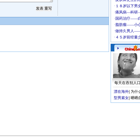
每天在吞别人
漂在海外
|
为什
型男索女
|
晒晒