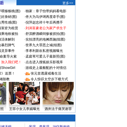
 后
更多>>
喂猕猴桃(图)
·
独家：章子怡带妈妈看电影
好身材(图)
·
佟大为马伊琍再度牵手(图)
秀性感(图)
·
倪萍赵忠祥十年后再携手
服装皆为租赁
·
刘涛富豪老公为家产求生子
颜乘地铁被拍
·
舒淇醉酒瞬间惨被抓拍(图)
做活体解剖
·
实拍漂亮的地摊西施(组图)
的暴烈脾气
·
世界九大罪恶之城(组图)
遇灵异事件
·
李孝利新欢私密视频曝光
成命案导火索
·
孟庭苇可爱儿子最新照(图)
：加入我们吧！
·
点击进入搜狐娱乐影视库
howGirl
·
游戏史上最般配的十对情侣
2》送票！
·
张元首透露戒毒生活
湘胎教
·
令人惊叹太空步下楼方式
密照
王菲小女儿李嫣曝光
酒井法子痛哭谢罪