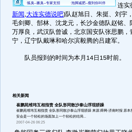
连实
新闻
,
大连实德说吧
)
队赵旭日、朱挺、刘宇
毛剑卿、郜林、沈龙元，长沙金德队赵铭、
万厚良，武汉队曾诚，北京国安队张思鹏，
宁，辽宁队戴琳和哈尔滨毅腾的吕建军。
队员报到的时间为本月14日15时前。
相关新闻
崔鹏苑维玮互相指责 全队形同散沙泰山浮现骄躁
崔鹏苑维玮互相指责 全队形同散沙泰山浮现骄躁 来源:舜网-济南时报 原
安会是一个轻松的场面加上一个轻松的结局...
2007-04-26 06:25