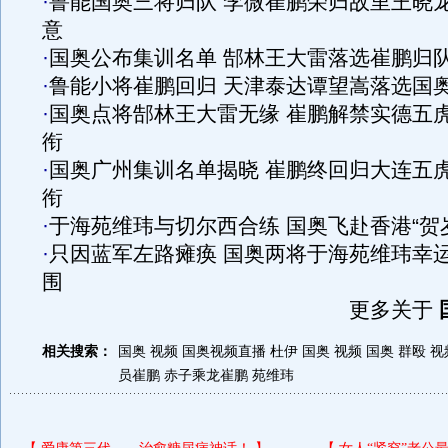
·
鲁能国奥三将归队 李微崔鹏荣归故里王晓
意
·
国奥公布集训名单 郜林王大雷落选崔鹏归
·
鲁能小将崔鹏回归 天津泰达谭望嵩落选国
·
国奥点将郜林王大雷无缘 崔鹏解禁实德五
衔
·
国奥广州集训名单揭晓 崔鹏终回归大连五
衔
·
于海苑维玮与切尔西合练 国奥飞赴香港“贺
·
只因蓝军左路瘫痪 国奥两将于海苑维玮幸
围
更多关于
相关搜索：
国奥 视频
国奥视频直播
杜伊 国奥 视频
国奥 群殴 视
员崔鹏
赤子乘龙崔鹏
苑维玮