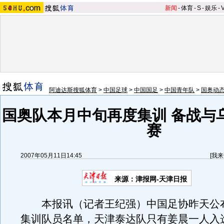
新闻
-
体育
-
S
-
娱乐
-
阿迪达斯搜狐体育
>
中国足球
>
中国国足
>
中国青年队
>
国奥动
国奥队本月中旬再度集训 备战与
赛
2007年05月11日14:45
[
我来
来源：津报网-天津日报
本报讯（记者王纪强）中国足协昨天公
集训队员名单，天津泰达队只有姜晨一人入