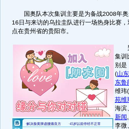
国奥队本次集训主要是为备战2008年奥
16日与来访的乌拉圭队进行一场热身比赛，
点在贵州省的贵阳市。
另
集训
别是
(
山东
东鲁
维玮
(
苑维
海滨
新闻
,
李微