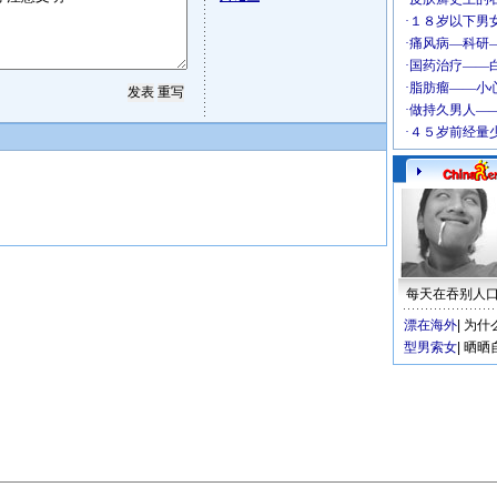
每天在吞别人
漂在海外
|
为什
型男索女
|
晒晒