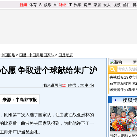
新闻
-
体育
-
S
-
娱乐
-
V
-
财经
-
IT
-
汽车
-
房产
-
家居
-
女人
-
视频
-
邮件
-
博
>
中国国足
>
国足_中国男足国家队
>
国足动态
新
心愿 争取进个球献给朱广沪
央视质疑29岁市
石首网站被黑
篡
[
我来说两句
(2)
] [字号：
大
中
小
]
宋美龄牛奶洗澡
来源：半岛都市报
刚刚第二次入选了国家队，让曲波征战亚洲杯的
的比赛后，曲波将去国家队报到，为此他许下了一
主帅朱广沪当见面礼。
福娃五胞胎无家