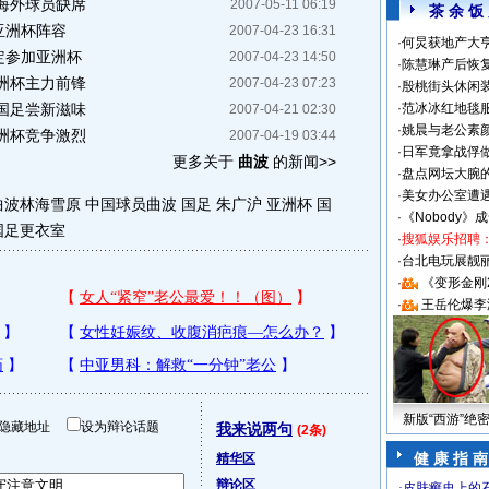
海外球员缺席
2007-05-11 06:19
茶 余 饭
亚洲杯阵容
2007-04-23 16:31
·
何炅获地产大亨
定参加亚洲杯
2007-04-23 14:50
·
陈慧琳产后恢复
洲杯主力前锋
2007-04-23 07:23
·
殷桃街头休闲装
国足尝新滋味
·
范冰冰红地毯
2007-04-21 02:30
·
姚晨与老公素
洲杯竞争激烈
2007-04-19 03:44
·
日军竟拿战俘
更多关于
曲波
的新闻>>
·
盘点网坛大腕
·
美女办公室遭
曲波林海雪原
中国球员曲波
国足 朱广沪
亚洲杯 国
·
《Nobody》
国足更衣室
·
搜狐娱乐招聘
·
台北电玩展靓丽S
·
《变形金刚
·
王岳伦爆李
新版“西游”绝
隐藏地址
设为辩论话题
我来说两句
(2条)
健 康 指 南
精华区
辩论区