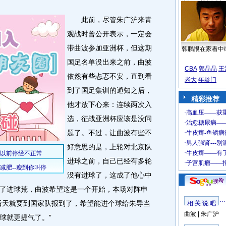
此前，尽管朱广沪来青
观战时曾公开表示，一定会
带曲波参加亚洲杯，但这期
韩鹏恨在家看中
国足名单没出来之前，曲波
CBA
郭晶晶
王
依然有些忐忑不安，直到看
老大
年龄门
到了国足集训的通知之后，
精彩推荐
他才放下心来：连续两次入
选，征战亚洲杯应该是没问
题了。不过，让曲波有些不
好意思的是，上轮对北京队
进球之前，自己已经有多轮
没有进球了，这成了他心中
了进球荒，曲波希望这是一个开始，本场对阵申
后天就要到国家队报到了，希望能进个球给朱导当
相 关 说 吧
曲波
|
朱广沪
球就更提气了。”