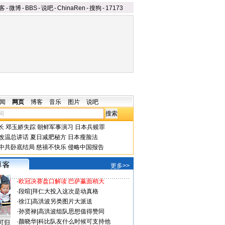
客
-
微博
-
BBS
-
说吧
-
ChinaRen
-
搜狗
-
17173
闻
网页
博客
音乐
图片
说吧
长
邓玉娇失踪
朝鲜军事演习
日本兵赎罪
改温总讲话
夏日减肥秘方
日本瘦脸法
中共卧底结局
慈禧不快乐
侵略中国报告
更多>>
·
欧冠决赛盘口解读 巴萨赢面稍大
·
段暄
|
拜仁大投入这次是动真格
·
徐江
|
高洪波另类图片大派送
·
孙贤禄
|
高洪波组队思想值得赞同
·
颜晓华
|
科比队友什么时候可支持他
可归