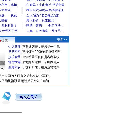
更多>>
焦点新闻
|
不要迷恋哥，哥只是一个鬼
贴贴图图
|
英媒评出2009年度搞怪发明
娱乐旮旯
|
当红明星不仅仅是名利双收
情感世界
|
后悔嫁给这样一个山西男人
型男索女
|
小糖精归来，在海边轻轻舞
口水
么出过国的人回来之后都会说中国不好
自己的旗袍照
暴雨过后天空依旧晴朗