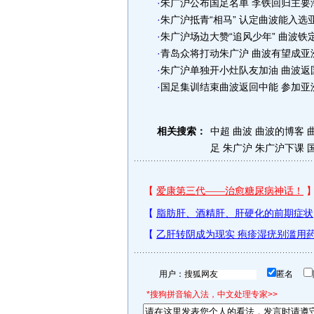
·
朱广沪公布国足名单 李铁回归主要
·
朱广沪抵青“相马” 认定曲波能入选
·
朱广沪场边大赞“追风少年” 曲波铁
·
青岛众将打动朱广沪 曲波有望成亚
·
朱广沪单独开小灶队友加油 曲波返
·
国足集训结束曲波返回中能 参加亚
相关搜索：
中超 曲波
曲波的博客
足 朱广沪
朱广沪下课
用户：
匿名
*搜狗拼音输入法，中文处理专家>>