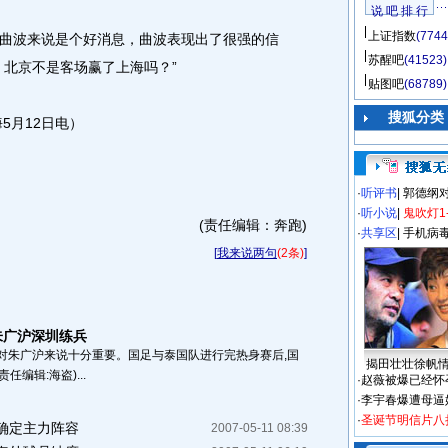
说 吧 排 行
上证指数
(7744
波来说是个好消息，曲波表现出了很强的信
苏醒吧
(41523)
，北京不是客场赢了上海吗？”
贴图吧
(68789)
搜狐分类
月12日电）
·
听评书
|
郭德纲
·
听小说
|
鬼吹灯1
(责任编辑：奔跑)
·
共享区
|
手机病
[
我来说两句
(2条)
]
朱广沪深圳练兵
对朱广沪来说十分重要。国足与泰国队进行完热身赛后,国
揭田壮壮徐帆
编辑:海盗)...
·
赵薇被爆已经怀
·
李宇春爆遭母逼
·
圣诞节明信片八
确定主力阵容
2007-05-11 08:39