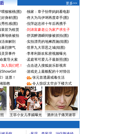
 后
更多>>
喂猕猴桃(图)
·
独家：章子怡带妈妈看电影
好身材(图)
·
佟大为马伊琍再度牵手(图)
秀性感(图)
·
倪萍赵忠祥十年后再携手
服装皆为租赁
·
刘涛富豪老公为家产求生子
颜乘地铁被拍
·
舒淇醉酒瞬间惨被抓拍(图)
做活体解剖
·
实拍漂亮的地摊西施(组图)
的暴烈脾气
·
世界九大罪恶之城(组图)
遇灵异事件
·
李孝利新欢私密视频曝光
成命案导火索
·
孟庭苇可爱儿子最新照(图)
：加入我们吧！
·
点击进入搜狐娱乐影视库
howGirl
·
游戏史上最般配的十对情侣
2》送票！
·
张元首透露戒毒生活
湘胎教
·
令人惊叹太空步下楼方式
密照
王菲小女儿李嫣曝光
酒井法子痛哭谢罪