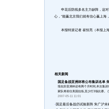
申花后防线多名主力缺阵，这对曲
心，“能赢北京我们就有信心赢上海
本报特派记者 崔恒亮（本报上海5
相关新闻
国足备战亚洲杯将公布集训名单 
现在距亚洲杯还有两个月时间,本次集训
家队将前往美国拉练,至少打3场比赛。 (责任
2007-05-11 11:01
·
国足最后备战仍试验新阵 朱广沪未