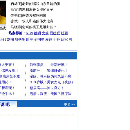
·
冉雄飞
|
老聂的嘴和山东鲁能的腿
·
马寅
|
陈忠和离开女排的日子
·
陈书佳
|
谢杏芳被叫阿姨
·
张斌
|
一场人和猫的伟大比赛
·
马晓春
|
俞斌的棋王是谁封的？
缅战
热点标签：
NBA
姚明
火箭
易建联
杜丽
治郅
刘翔
殷铁生
郎平
全明星
麦迪
于芬
欧冠
弗
说 吧
更多>>