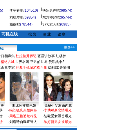
5)
李宇春吧
(104510)
快乐男声吧
(68574)
刘德华吧
(69854)
东方神起吧
(65744)
婚姻吧
(78544)
37℃女人吧
(6985)
商机在线
|
投 资
创 业
健 康
更多>>
对口相声集
杜拉拉升职记
张震讲故事
红楼梦
-精绝古城
世界名著
平凡的世界
货币战争2
毒杀毒专家
经典手机游游格斗集
福彩3D走势图
情史
李冰冰被爆已婚
揭秘生父离婚内幕
孕
·
揭刘晓庆离婚内幕
·
李幼斌新恋情曝光
婚
·
周迅王艳婆媳相见
·
陆毅爱女照首曝光
折
·
刘嘉玲自曝正造人
·
陈好新男友被曝光