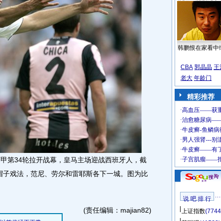
韩鹏恨在家看中
CBA
郭晶晶
王
老大
年龄门
精彩推荐
西甲第34轮拉开战幕，皇马主场迎战西班牙人，截
演帽子戏法，范尼、劳尔和雷耶斯各下一城。图为比
说 吧 排 行
(责任编辑：majian82)
上证指数
(7744