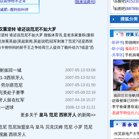
苏醒吧
(41523)
[
我来说两句
]
贴图吧
(68789)
搜狐分类
双重逆转 谁还说范尼不如大罗
逆转 谁还说范尼不如大罗 搜狐体育讯 是老东家曼联(曼联
轮加冕英超(英超新闻,英超说吧)冠军刺激了范尼?还是西班
·
听评书
|
郭德纲
卡努特间的射手王之争给荷兰人提供了额外动力?或是“恐
·
听小说
|
鬼吹灯1
·
共享区
|
手机病
推射扳回一城
2007-05-13 03:08
1-3西班牙人
2007-05-13 02:52
 劳尔搭范尼
2007-05-13 01:50
完美处子赛季
2007-05-09 22:19
揭田壮壮徐帆
牙人留在红军
2007-04-19 15:27
·
赵薇被爆已经怀
·
李宇春爆遭母逼
唯一进球
2006-12-19 11:21
·
圣诞节明信片八
更多关于
皇马 范尼 西班牙人
的新闻>>
茶 余 饭
范尼
范尼加盟皇马
皇马 贝克汉姆
范尼 小罗
范尼
·
何炅获地产大亨
视频
西班牙人