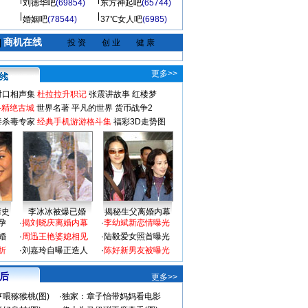
刘德华吧
(69854)
东方神起吧
(65744)
婚姻吧
(78544)
37℃女人吧
(6985)
商机在线
|
投 资
创 业
健 康
更多>>
对口相声集
杜拉拉升职记
张震讲故事
红楼梦
-精绝古城
世界名著
平凡的世界
货币战争2
毒杀毒专家
经典手机游游格斗集
福彩3D走势图
情史
李冰冰被爆已婚
揭秘生父离婚内幕
孕
·
揭刘晓庆离婚内幕
·
李幼斌新恋情曝光
婚
·
周迅王艳婆媳相见
·
陆毅爱女照首曝光
折
·
刘嘉玲自曝正造人
·
陈好新男友被曝光
 后
更多>>
喂猕猴桃(图)
·
独家：章子怡带妈妈看电影