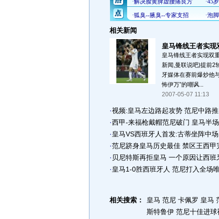
相关新闻
皇马锋线王者实现
皇马锋线王者实现双重
新闻,曼联说吧)提前2
牙媒体在赛前爆炒他与
怖伊万”的嘲讽...
2007-05-07 11:13
·
视频:皇马左边路起攻势 范尼中路
·
西甲-来福枪戴帽范尼破门 皇马半场
·
皇马VS西班牙人首发:古蒂坐阵中场
·
范尼跻身皇马历史最佳 禁区王西甲
·
贝尼特斯再拒皇马 一个原因让西班
·
皇马1-0胜西班牙人 范尼打入全场
相关搜索：
皇马 范尼 卡佩罗
皇马 
斯特鲁伊
范尼十佳进球