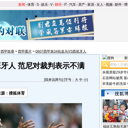
新闻
-
体育
-
S
-
娱乐
-
V
-
财经
-
IT
-
汽车
-
房产
-
家居
-
女人
-
视频
-
邮件
-
博
>
西甲联赛
>
西甲图片
>
0607西甲第34轮皇马VS西班牙人
新
班牙人 范尼对裁判表示不满
央视质疑29岁市
石首网站被黑
篡
[
我来说两句
] [字号：
大
中
小
]
宋美龄牛奶洗澡
来源：搜狐体育
福娃五胞胎无家