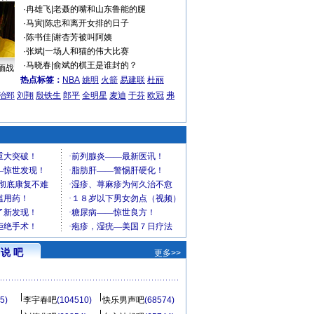
·
冉雄飞
|
老聂的嘴和山东鲁能的腿
·
马寅
|
陈忠和离开女排的日子
·
陈书佳
|
谢杏芳被叫阿姨
·
张斌
|
一场人和猫的伟大比赛
·
马晓春
|
俞斌的棋王是谁封的？
缅战
热点标签：
NBA
姚明
火箭
易建联
杜丽
治郅
刘翔
殷铁生
郎平
全明星
麦迪
于芬
欧冠
弗
说 吧
更多>>
5)
李宇春吧
(104510)
快乐男声吧
(68574)