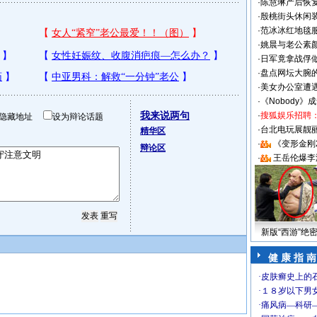
·
陈慧琳产后恢复
·
殷桃街头休闲装
·
范冰冰红地毯
·
姚晨与老公素
·
日军竟拿战俘
·
盘点网坛大腕
·
美女办公室遭
·
《Nobody》
我来说两句
·
搜狐娱乐招聘
隐藏地址
设为辩论话题
·
台北电玩展靓丽S
精华区
·
《变形金刚
辩论区
·
王岳伦爆李
新版“西游”绝
健 康 指 南