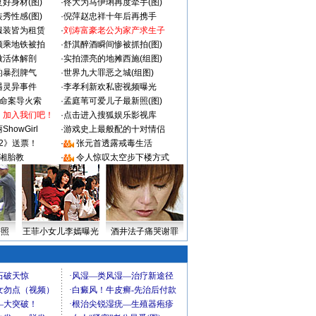
好身材(图)
·
佟大为马伊琍再度牵手(图)
秀性感(图)
·
倪萍赵忠祥十年后再携手
服装皆为租赁
·
刘涛富豪老公为家产求生子
颜乘地铁被拍
·
舒淇醉酒瞬间惨被抓拍(图)
做活体解剖
·
实拍漂亮的地摊西施(组图)
的暴烈脾气
·
世界九大罪恶之城(组图)
遇灵异事件
·
李孝利新欢私密视频曝光
成命案导火索
·
孟庭苇可爱儿子最新照(图)
：加入我们吧！
·
点击进入搜狐娱乐影视库
howGirl
·
游戏史上最般配的十对情侣
2》送票！
·
张元首透露戒毒生活
湘胎教
·
令人惊叹太空步下楼方式
密照
王菲小女儿李嫣曝光
酒井法子痛哭谢罪