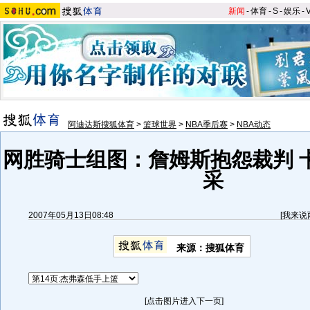
新闻
-
体育
-
S
-
娱乐
-
阿迪达斯搜狐体育
>
篮球世界
>
NBA季后赛
>
NBA动态
网胜骑士组图：詹姆斯抱怨裁判 
采
2007年05月13日08:48
[
我来说
来源：搜狐体育
[点击图片进入下一页]