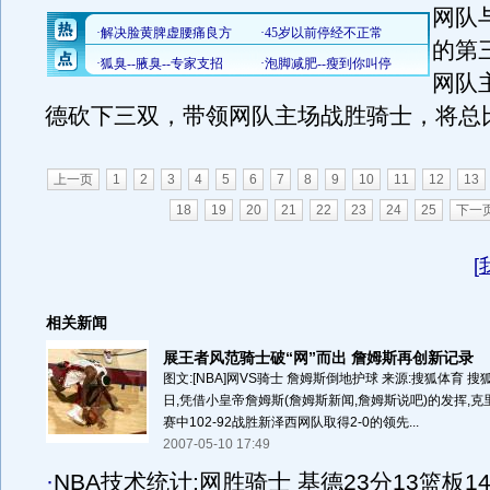
网队
的第
网队
德砍下三双，带领网队主场战胜骑士，将总比分
上一页
1
2
3
4
5
6
7
8
9
10
11
12
13
18
19
20
21
22
23
24
25
下一
[
相关新闻
展王者风范骑士破“网”而出 詹姆斯再创新记录
图文:[NBA]网VS骑士 詹姆斯倒地护球 来源:搜狐体育 搜
日,凭借小皇帝詹姆斯(詹姆斯新闻,詹姆斯说吧)的发挥,
赛中102-92战胜新泽西网队取得2-0的领先...
2007-05-10 17:49
·
NBA技术统计:网胜骑士 基德23分13篮板1