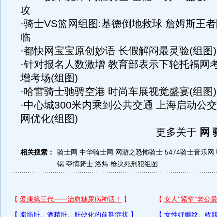
攻
·
骑士VS篮网组图:基德倒地救球 詹姆斯王者
临
·
都快网宝宝原创妙语 长假解闷最灵验(组图)
·
针对报名人数激增 教育部表示下轮托福网
增考场(组图)
·
哈雷骑士驰骋空港 时尚车展视觉盛宴(组图)
·
中心城300米内乘到公共交通 上海启动公
网优化(组图)
更多关于
网 
相关搜索：
骑士网
中华骑士网
网游之恐怖骑士
5474骑士音乐网
锅
夺情骑士 洛炜
枪决死刑犯组图