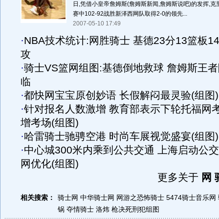
日,凭借小皇帝詹姆斯(詹姆斯新闻,詹姆斯说吧)的发挥,
赛中102-92战胜新泽西网队取得2-0的领先...
2007-05-10 17:49
·
NBA技术统计:网胜骑士 基德23分13篮板1
攻
·
骑士VS篮网组图:基德倒地救球 詹姆斯王者
临
·
都快网宝宝原创妙语 长假解闷最灵验(组图)
·
针对报名人数激增 教育部表示下轮托福网
增考场(组图)
·
哈雷骑士驰骋空港 时尚车展视觉盛宴(组图)
·
中心城300米内乘到公共交通 上海启动公
网优化(组图)
更多关于
网 
相关搜索：
骑士网
中华骑士网
网游之恐怖骑士
5474骑士音乐网
锅
夺情骑士 洛炜
枪决死刑犯组图