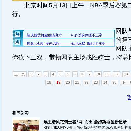
北京时间5月13日上午，NBA季后赛第
行。
网队
的第
网队
德砍下三双，带领网队主场战胜骑士，将总比分
上一页
1
2
3
4
5
6
7
8
9
10
11
12
13
18
19
20
21
22
23
24
25
下一
[
相关新闻
展王者风范骑士破“网”而出 詹姆斯再创新记录
图文:[NBA]网VS骑士 詹姆斯倒地护球 来源:搜狐体育 搜