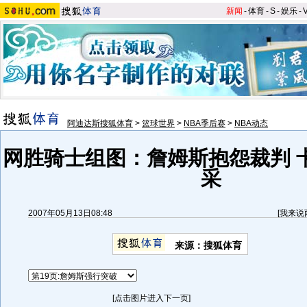
新闻
-
体育
-
S
-
娱乐
-
阿迪达斯搜狐体育
>
篮球世界
>
NBA季后赛
>
NBA动态
网胜骑士组图：詹姆斯抱怨裁判 
采
2007年05月13日08:48
[
我来说
来源：搜狐体育
[点击图片进入下一页]