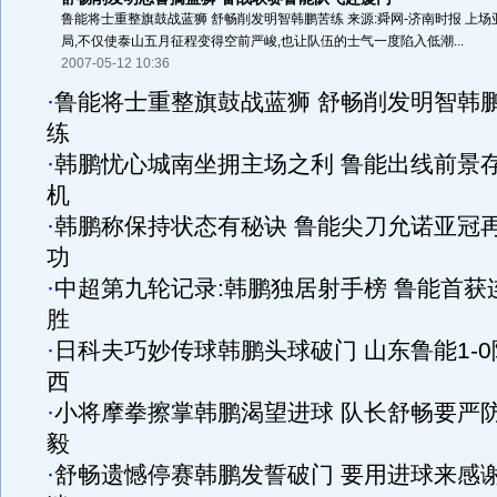
鲁能将士重整旗鼓战蓝狮 舒畅削发明智韩鹏苦练 来源:舜网-济南时报 上
局,不仅使泰山五月征程变得空前严峻,也让队伍的士气一度陷入低潮...
2007-05-12 10:36
·
鲁能将士重整旗鼓战蓝狮 舒畅削发明智韩
练
·
韩鹏忧心城南坐拥主场之利 鲁能出线前景
机
·
韩鹏称保持状态有秘诀 鲁能尖刀允诺亚冠
功
·
中超第九轮记录:韩鹏独居射手榜 鲁能首获
胜
·
日科夫巧妙传球韩鹏头球破门 山东鲁能1-0
西
·
小将摩拳擦掌韩鹏渴望进球 队长舒畅要严
毅
·
舒畅遗憾停赛韩鹏发誓破门 要用进球来感