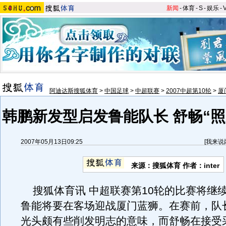
新闻
-
体育
-
S
-
娱乐
-
阿迪达斯搜狐体育
>
中国足球
>
中超联赛
>
2007中超第10轮
>
厦
韩鹏新发型启发鲁能队长 舒畅“照
2007年05月13日09:25
[
我来说
来源：搜狐体育 作者：inter
搜狐体育讯 中超联赛第10轮的比赛将继
鲁能将要在客场迎战厦门蓝狮。在赛前，队
光头颇有些削发明志的意味，而舒畅在接受