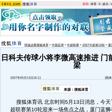
新闻
-
体育
-
S
-
娱乐
-
阿迪达斯搜狐体育
>
中国足球
>
中超联赛
>
2007中超第10轮
>
厦
日科夫传球小将李微高速推进 门
梁
2007年05月13日16:11
[
我来
来源：搜狐体育
搜狐体育讯 北京时间5月13日消息，今天
超联赛第10轮迎来一场焦点之战，厦门蓝狮