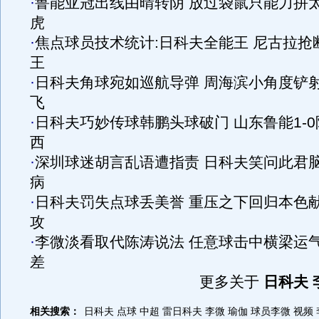
·
鲁能亚冠出线由晴转阴 放过袋鼠只能力拼
虎
·
焦点球员技术统计:日科夫全能王 尼古拉抢
王
·
日科夫角球宛如巡航导弹 周海滨小角度铲
飞
·
日科夫巧妙传球韩鹏头球破门 山东鲁能1-0
西
·
深圳球迷胡言乱语遭指责 日科夫笑问此君
病
·
日科夫罚失点球丢美誉 重压之下回归本色
攻
·
李微淡看取代陈涛说法 任意球击中横梁运
差
更多关于
日科夫 
相关搜索：
日科夫 点球 中超
雷日科夫
李微 瑜伽
球员李微
视频 