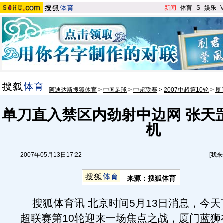
新闻
-
体育
-
S
-
娱乐
-
阿迪达斯搜狐体育
>
中国足球
>
中超联赛
>
2007中超第10轮
>
厦
单刀直入禁区内劲射中边网 张天
机
2007年05月13日17:22
[
我来
来源：搜狐体育
搜狐体育讯 北京时间5月13日消息，今天
超联赛第10轮迎来一场焦点之战，厦门蓝狮