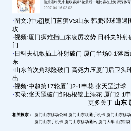
信报讯昨天,中超联赛第6轮最后一场比赛在上海源深体育中
2007-04-16 02:02
·
图文:[中超]厦门蓝狮VS山东 韩鹏带球遭遇
攻
·
视频:厦门狮难挡山东凌厉攻势 日科夫补射
门
·
日科夫机敏插上补射破门 厦门半场0-1落后
东
·
山东首次角球险破门 高尧力压厦门后卫头
出
·
视频:中超第17轮厦门2-1申花 张天罡进球
·
实录:张天罡破门邹佑根锦上添花 厦门2-1
更多关于
山东 
相关搜索：
厦门山东移动公司
厦门山东联通手机卡
厦门山东移动
厦门山东手机卡
厦门山东移动通讯
厦门大学
山东福