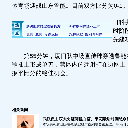
体育场迎战山东鲁能。目前双方比分为0-1
日科
时阶
先建
第55分钟，厦门队中场直传球穿透鲁能
罡插上形成单刀，禁区内的劲射打在边网上
扳平比分的绝佳机会。
相关新闻
武汉负山东大羽进俩也白搭、申花最后时刻绝杀厦
本场失利后,山东鲁能队已经滑落到联赛第五位。 申花1