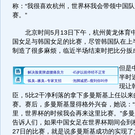
称：“我很喜欢杭州，世界杯我会带领中国
赛。”
北京时间5月13日下午，杭州黄龙体育
国女足与韩国女足的比赛，尽管韩国队在上
制造了很多麻烦，临近半场结束时把比分扳成
但是
半时
现让
臣，5比2干净利落的拿下多曼斯基上任以来
赛。赛后，多曼斯基显得格外兴奋，她说：
里，世界杯的时候我会再来这里比赛。”多
告诉人们，如果中国女足在世界杯期间会到
27日的比赛，就是说多曼斯基成功的实现了