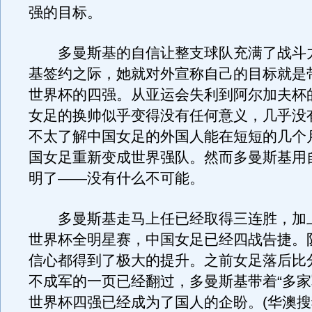
强的目标。
多曼斯基的自信让整支球队充满了战斗
基签约之际，她就对外宣称自己的目标就是
世界杯的四强。从亚运会失利到阿尔加夫杯
女足的换帅似乎变得没有任何意义，几乎没
不太了解中国女足的外国人能在短短的几个
国女足重新变成世界强队。然而多曼斯基用
明了——没有什么不可能。
多曼斯基走马上任已经取得三连胜，加
世界杯全明星赛，中国女足已经四战告捷。
信心都得到了极大的提升。之前女足落后比
不成军的一页已经翻过，多曼斯基带着“多家
世界杯四强已经成为了国人的企盼。(华澳搜