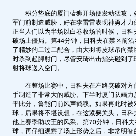
积分垫底的厦门蓝狮开场便发动猛攻，
军门前制造威胁，好在李雷雷表现神勇才力
正当人们以为半场以白卷收场的时候，日科
破场上僵局。第44分钟，日科夫在禁区前沿
了精妙的二过二配合，由大羽将皮球吊向禁
时杀到起脚射门，尽管安琦出击指尖碰到了
射将球送入空门。
在整场比赛中，日科夫在左路突破对方
手制造了非常大的威胁。下半时厦门队竭力
平比分，鲁能门前风声鹤唳。如果再此时被
球，后果将不堪设想，在这紧要关头，日科
他上赛季助攻王的风采。第70分钟，日科夫
球，再仔细观察了场上形势之后，非常明智