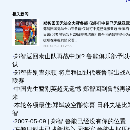
相关新闻
郑智回国无法全力帮鲁能 仅能打中超已无缘亚冠
郑智回国无法全力帮鲁能 仅能打中超已无缘亚冠 来源:舜网
日讯(记者 訾言)5月20日即将结束租借合同的郑智能否
据现在掌握的情况看...
2007-05-10 12:56
·
郑智返回泰山队再战中超? 鲁能俱乐部予以
认
·
郑智告别查尔顿 将启程回过代表鲁能出战A
联赛
·
中国先生暂别英超无遗憾 郑智回到鲁能再
来
·
本轮各项最佳:郑斌凌空酿惊喜 日科夫堪比
智
·
2007-05-09 | 郑智 鲁能已经没有你的位置
·
左倾日科夫已成新核心 周海滨:鲁能占据压