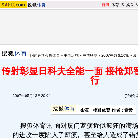
新闻
-
体育
-
S
-
娱乐
-
阿迪达斯搜狐体育
>
中国足球
>
中超联赛
>
2007中超第10轮
>
厦
传射彰显日科夫全能一面 接枪郑
行
2007年05月13日20:04
[
我来说
来源：搜狐体育 作者：雷欧
搜狐体育讯 面对厦门蓝狮近似疯狂的满场
的进攻一度陷入了瘫痪。甚至给人造成了错