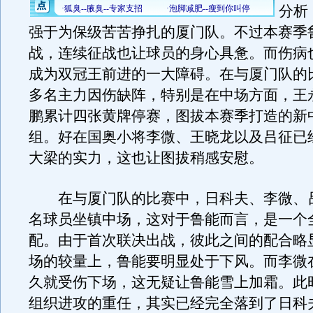
分析
强于为保级苦苦挣扎的厦门队。不过本赛季
战，连续征战也让球员的身心具惫。而伤病
成为双冠王前进的一大障碍。在与厦门队的
多名主力因伤缺阵，特别是在中场方面，王
鹏累计四张黄牌停赛，图拔本赛季打造的新
组。好在国奥小将李微、王晓龙以及吕征已
大梁的实力，这也让图拔稍感安慰。
在与厦门队的比赛中，日科夫、李微、
名球员坐镇中场，这对于鲁能而言，是一个
配。由于首次联决出战，彼此之间的配合略
场的较量上，鲁能要明显处于下风。而李微
久就受伤下场，这无疑让鲁能雪上加霜。此
组织进攻的重任，其实已经完全落到了日科