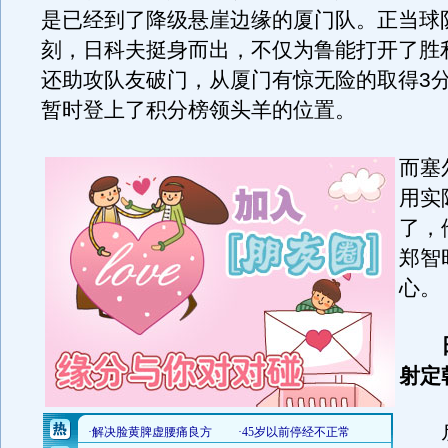
是已经到了降级悬崖边缘的厦门队。正当球
刻，日科夫挺身而出，不仅为鲁能打开了胜
还助攻队友破门，从厦门有惊无险的取得3
暂时登上了积分榜领头羊的位置。
而塞
用实
了，
郑智
心。
射定
尽