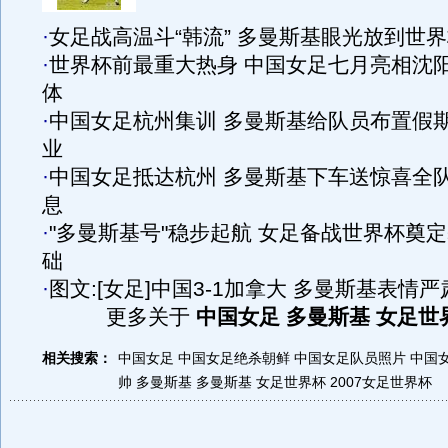
·
女足战高温斗“韩流” 多曼斯基眼光放到世
·
世界杯前最重大热身 中国女足七月亮相沈
体
·
中国女足杭州集训 多曼斯基给队员布置假
业
·
中国女足抵达杭州 多曼斯基下车送惊喜全
息
·
"多曼斯基号"稳步起航 女足备战世界杯奠
础
·
图文:[女足]中国3-1加拿大 多曼斯基表情严
更多关于
中国女足 多曼斯基 女足世
相关搜索：
中国女足
中国女足绝杀朝鲜
中国女足队员照片
中国
帅 多曼斯基
多曼斯基
女足世界杯
2007女足世界杯