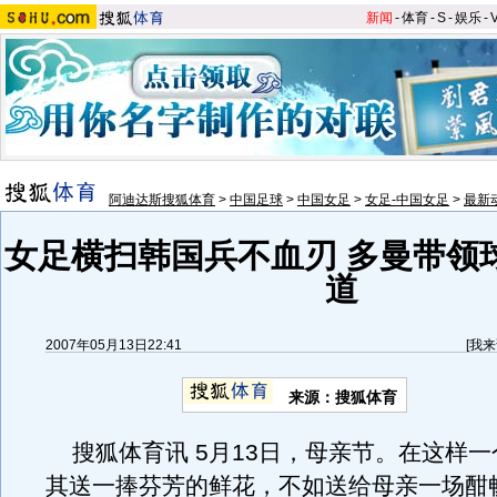
新闻
-
体育
-
S
-
娱乐
-
阿迪达斯搜狐体育
>
中国足球
>
中国女足
>
女足-中国女足
>
最新
女足横扫韩国兵不血刃 多曼带领
道
2007年05月13日22:41
[
我来
来源：搜狐体育
搜狐体育讯 5月13日，母亲节。在这样一
其送一捧芬芳的鲜花，不如送给母亲一场酣