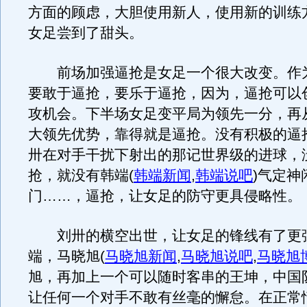
方面的顾虑，大胆使用新人，使用新的训练
女足尝到了甜头。
前场加强逼抢是女足一个很大改变。作
要敢于逼抢，要乐于逼抢，因为，逼抢可以
攻机会。下半场女足变平局为领先一分，再
大领先优势，靠得就是逼抢。没有积极的逼
卅在对手干扰下射出的那记世界级的进球，
抢，就没有韩端
(
韩端新闻
,
韩端说吧
)
气定神
门……，逼抢，让女足的防守更具侵略性。
刘卅的横空出世，让女足的锋线有了更
端，马晓旭
(
马晓旭新闻
,
马晓旭说吧
,
马晓旭
旭，再加上一个可以随时客串的王坤，中国
让任何一个对手不敢有丝毫的懈怠。在正常