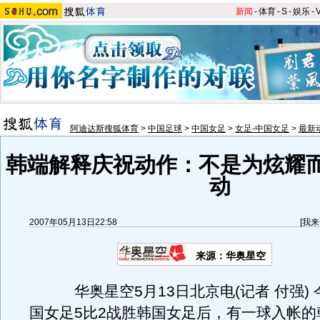
新闻
-
体育
-
S
-
娱乐
-
阿迪达斯搜狐体育
>
中国足球
>
中国女足
>
女足-中国女足
>
最新
韩端解释庆祝动作：不是为炫耀
动
2007年05月13日22:58
[
我来
来源：华奥星空
华奥星空5月13日北京电(记者 付强) 
国女足5比2战胜韩国女足后，有一球入帐的