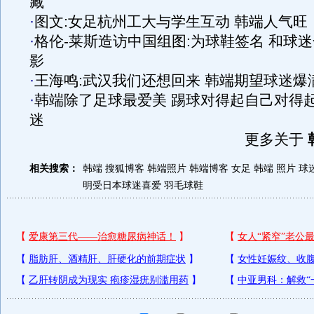
藏
·
图文:女足杭州工大与学生互动 韩端人气旺
·
格伦-莱斯造访中国组图:为球鞋签名 和球迷
影
·
王海鸣:武汉我们还想回来 韩端期望球迷爆
·
韩端除了足球最爱美 踢球对得起自己对得
迷
更多关于
相关搜索：
韩端 搜狐博客
韩端照片
韩端博客
女足 韩端 照片
球
明受日本球迷喜爱
羽毛球鞋