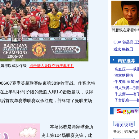
韩鹏恨在家看中
CBA
郭晶晶
王
老大
年龄门
精彩推荐
汉姆得以成功保级
点击进入曼联夺冠庆典图片
06/07赛季英超联赛结束第38轮收官战。作客老特
在上半时补时阶段的致胜入球1-0击败曼联，取得
7赛季后首次单赛季联赛双杀红魔，并终结了曼联主场
相 关 说 吧
本场比赛是两家球会历
鲁尼
|
罗纳尔多
史上第104场联赛交锋，此