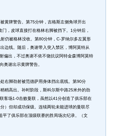
被黄牌警告。第75分钟，吉格斯左侧角球开出
球攻门，皮球直接打在格林右脚被挡下。1分钟后，
低射仍被格林没收。第80分钟，C-罗纳尔多左翼形
挡出边线。随后，奥谢带入突入禁区，博阿莫特从
射偏出，不过奥谢不依不饶抗议阿特金森博阿莫特
向奥谢出示黄牌警告。
处右脚劲射被范德萨用身体挡出底线。第90分
角稍稍高出。补时阶段，斯科尔斯中路25米外的劲
客场1-0击败曼联，虽然以41分创造了俱乐部在
2分）但却成功保级。连续两轮未能进球的曼联尽
绩追平了俱乐部在顶级联赛的胜局场次纪录。（文