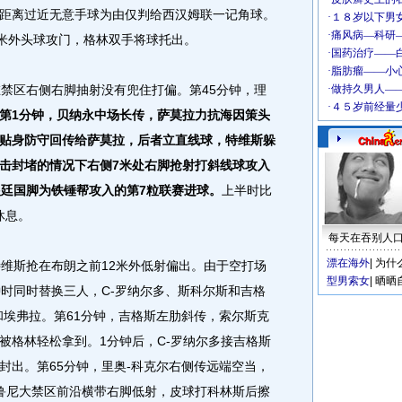
距离过近无意手球为由仅判给西汉姆联一记角球。
0米外头球攻门，格林双手将球托出。
禁区右侧右脚抽射没有兜住打偏。第45分钟，理
第1分钟，贝纳永中场长传，萨莫拉力抗海因策头
贴身防守回传给萨莫拉，后者立直线球，特维斯躲
击封堵的情况下右侧7米处右脚抢射打斜线球攻入
根廷国脚为铁锤帮攻入的第7粒联赛进球。
上半时比
休息。
每天在吞别人
漂在海外
|
为什
维斯抢在布朗之前12米外低射偏出。由于空打场
型男索女
|
晒晒
钟时同时替换三人，C-罗纳尔多、斯科尔斯和吉格
和埃弗拉。第61分钟，吉格斯左肋斜传，索尔斯克
被格林轻松拿到。1分钟后，C-罗纳尔多接吉格斯
封出。第65分钟，里奥-科克尔右侧传远端空当，
鲁尼大禁区前沿横带右脚低射，皮球打科林斯后擦