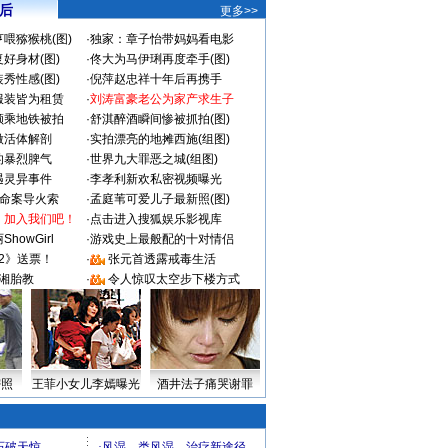
 后
更多>>
喂猕猴桃(图)
·
独家：章子怡带妈妈看电影
好身材(图)
·
佟大为马伊琍再度牵手(图)
秀性感(图)
·
倪萍赵忠祥十年后再携手
服装皆为租赁
·
刘涛富豪老公为家产求生子
颜乘地铁被拍
·
舒淇醉酒瞬间惨被抓拍(图)
做活体解剖
·
实拍漂亮的地摊西施(组图)
的暴烈脾气
·
世界九大罪恶之城(组图)
遇灵异事件
·
李孝利新欢私密视频曝光
成命案导火索
·
孟庭苇可爱儿子最新照(图)
：加入我们吧！
·
点击进入搜狐娱乐影视库
howGirl
·
游戏史上最般配的十对情侣
2》送票！
·
张元首透露戒毒生活
湘胎教
·
令人惊叹太空步下楼方式
密照
王菲小女儿李嫣曝光
酒井法子痛哭谢罪