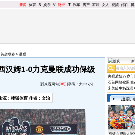
新闻
-
体育
-
S
-
娱乐
-
V
-
财经
-
IT
-
汽车
-
房产
-
家居
-
女人
-
视频
-
邮件
-
博
>
英超联赛
>
曼联
新
西汉姆1-0力克曼联成功保级
央视质疑29岁市
石首网站被黑
篡
[
我来说两句
(38)
] [字号：
大
中
小
]
宋美龄牛奶洗澡
来源：搜狐体育 作者：文治
福娃五胞胎无家