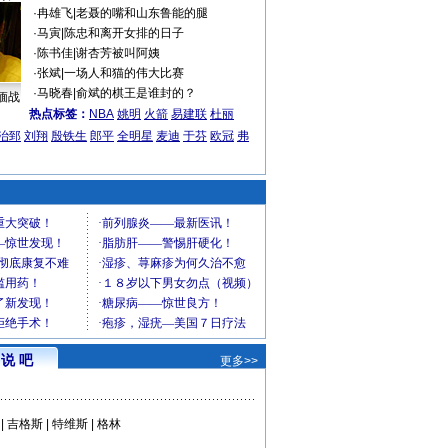
·
冉雄飞
|
老聂的嘴和山东鲁能的腿
·
马寅
|
陈忠和离开女排的日子
·
陈书佳
|
谢杏芳被叫阿姨
·
张斌
|
一场人和猫的伟大比赛
·
马晓春
|
俞斌的棋王是谁封的？
缅战
热点标签：
NBA
姚明
火箭
易建联
杜丽
治郅
刘翔
殷铁生
郎平
全明星
麦迪
于芬
欧冠
弗
说 吧
更多>>
|
吉格斯
|
特维斯
|
格林