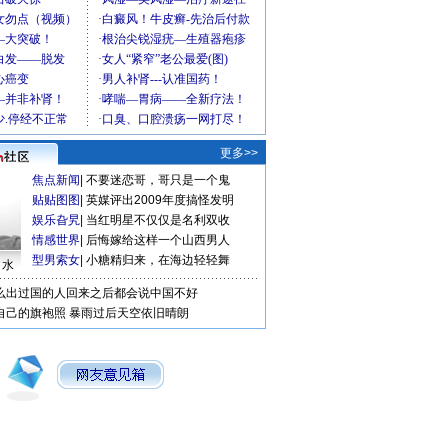
更多>>
焦点新闻
|
不要迷恋哥，哥只是一个鬼
贴贴图图
|
英媒评出2009年度搞怪发明
娱乐旮旯
|
当红明星不仅仅是名利双收
情感世界
|
后悔嫁给这样一个山西男人
型男索女
|
小糖精归来，在海边轻轻舞
口水
么出过国的人回来之后都会说中国不好
自己的旗袍照
暴雨过后天空依旧晴朗