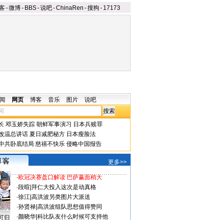
客
-
微博
-
BBS
-
说吧
-
ChinaRen
-
搜狗
-
17173
闻
网页
博客
音乐
图片
说吧
长
邓玉娇失踪
朝鲜军事演习
日本兵赎罪
改温总讲话
夏日减肥秘方
日本瘦脸法
中共卧底结局
慈禧不快乐
侵略中国报告
更多>>
·
欧冠决赛盘口解读 巴萨赢面稍大
·
段暄
|
拜仁大投入这次是动真格
·
徐江
|
高洪波另类图片大派送
·
孙贤禄
|
高洪波组队思想值得赞同
·
颜晓华
|
科比队友什么时候可支持他
可归