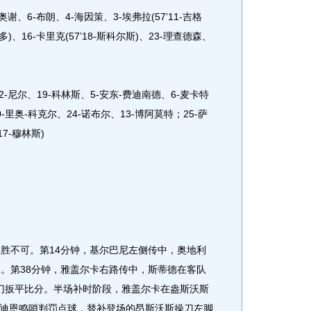
谢、6-布朗、4-海因策、3-埃弗拉(57’11-吉格
尔多)、16-卡里克(57’18-斯科尔斯)、23-理查德森、
-尼尔、19-科林斯、5-安东-费迪南德、6-麦卡特
20-里奥-科克尔、24-诺布尔、13-博阿莫特；25-萨
17-穆林斯)
胜不可。第14分钟，基尔巴尼左侧传中，奥地利
门。第38分钟，雅盖尔卡右路传中，斯蒂德在客队
门扳平比分。半场补时阶段，雅盖尔卡在盎斯沃斯
迪恩鸣哨判罚点球，替补登场的昂斯沃斯操刀左脚