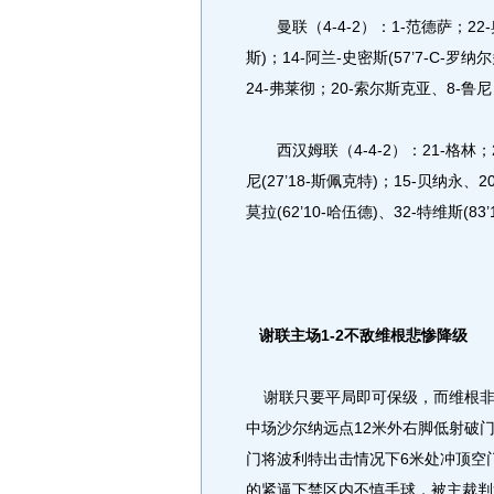
曼联（4-4-2）：1-范德萨；22-奥
斯)；14-阿兰-史密斯(57’7-C-罗纳
24-弗莱彻；20-索尔斯克亚、8-鲁尼
西汉姆联（4-4-2）：21-格林；2
尼(27’18-斯佩克特)；15-贝纳永、
莫拉(62’10-哈伍德)、32-特维斯(83’
谢联主场1-2不敌维根悲惨降级
谢联只要平局即可保级，而维根非
中场沙尔纳远点12米外右脚低射破
门将波利特出击情况下6米处冲顶空
的紧逼下禁区内不慎手球，被主裁判