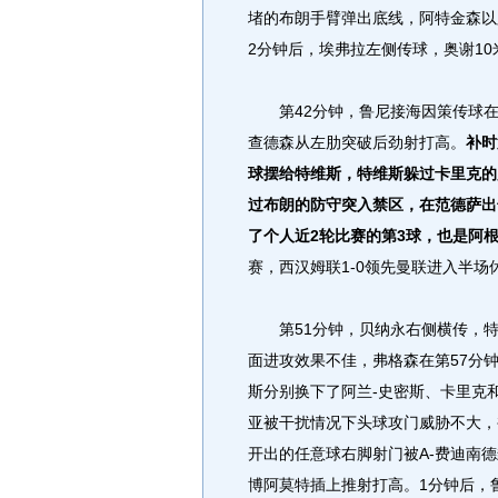
堵的布朗手臂弹出底线，阿特金森以
2分钟后，埃弗拉左侧传球，奥谢1
第42分钟，鲁尼接海因策传球在
查德森从左肋突破后劲射打高。
补时
球摆给特维斯，特维斯躲过卡里克的
过布朗的防守突入禁区，在范德萨出
了个人近2轮比赛的第3球，也是阿
赛，西汉姆联1-0领先曼联进入半场
第51分钟，贝纳永右侧横传，特
面进攻效果不佳，弗格森在第57分
斯分别换下了阿兰-史密斯、卡里克
亚被干扰情况下头球攻门威胁不大，
开出的任意球右脚射门被A-费迪南德
博阿莫特插上推射打高。1分钟后，