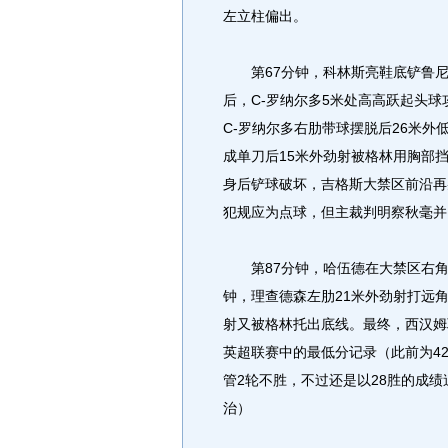
左立柱偏出。
第67分钟，科林斯亮鞋底铲鲁尼
后，C-罗纳尔多5米处高高跃起头
C-罗纳尔多右肋带球摆脱后26米外
成单刀后15米外劲射被格林用胸部
身后铲球破坏，吉格斯大禁区前沿再
犯规应为点球，但主裁判明察秋毫并
第87分钟，哈伍德在大禁区右角
钟，理查德森左肋21米外劲射打远
射又被格林托出底线。最终，西汉姆联
英超联赛中的最低分记录（此前为4
管2轮不胜，不过还是以28胜的成
治）