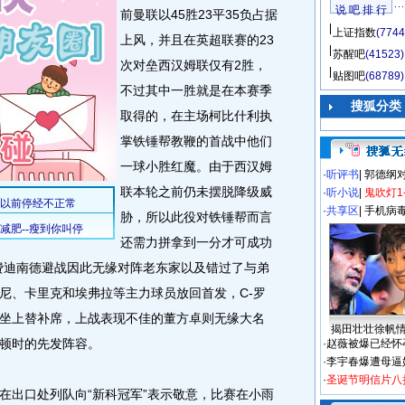
说 吧 排 行
前曼联以45胜23平35负占据
上证指数
(7744
上风，并且在英超联赛的23
苏醒吧
(41523)
次对垒西汉姆联仅有2胜，
贴图吧
(68789)
不过其中一胜就是在本赛季
搜狐分类
取得的，在主场柯比什利执
掌铁锤帮教鞭的首战中他们
一球小胜红魔。由于西汉姆
·
听评书
|
郭德纲
联本轮之前仍未摆脱降级威
·
听小说
|
鬼吹灯1
·
共享区
|
手机病
胁，所以此役对铁锤帮而言
还需力拼拿到一分才可成功
费迪南德避战因此无缘对阵老东家以及错过了与弟
尼、卡里克和埃弗拉等主力球员放回首发，C-罗
坐上替补席，上战表现不佳的董方卓则无缘大名
揭田壮壮徐帆
顿时的先发阵容。
·
赵薇被爆已经怀
·
李宇春爆遭母逼
·
圣诞节明信片八
出口处列队向“新科冠军”表示敬意，比赛在小雨