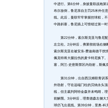
中进行。第6分钟，身披曼联战袍第
布尔放倒，鲁尼亲自主罚25米外任
线。此后，曼联牢牢掌握控球权，不
中路斜塞，鲁尼插上可惜错过第一时
第22分钟，索尔斯克亚与鲁尼配
左立柱。2分钟后，弗莱彻前场右侧
索尔斯克亚在被安东-费迪南德干扰
佩克特将大腿拉伤的麦卡特尼换下。
塞，阿兰-史密斯禁区内劲射，斯佩
第31分钟，出自西汉姆联青训系统
外劲射，守在远端门柱的贝纳永头顶
线，但主裁判阿特金森并未鸣哨，理
前解围。3分钟后，理查德森左侧大
球仍飞出底线。第39分钟，里奥-科