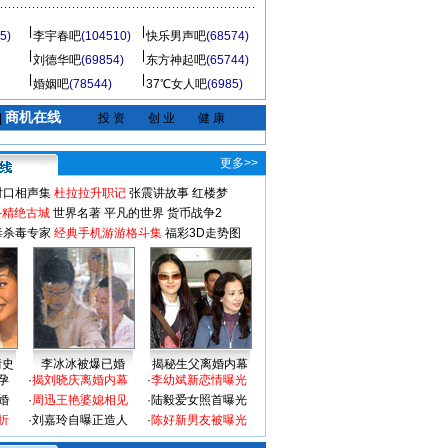
5)
李宇春吧
(104510)
快乐男声吧
(68574)
刘德华吧
(69854)
东方神起吧
(65744)
婚姻吧
(78544)
37℃女人吧
(6985)
商机在线
|
投 资
创 业
健 康
更多>>
对口相声集
杜拉拉升职记
张震讲故事
红楼梦
-精绝古城
世界名著
平凡的世界
货币战争2
毒杀毒专家
经典手机游游格斗集
福彩3D走势图
情史
李冰冰被爆已婚
揭秘生父离婚内幕
孕
·
揭刘晓庆离婚内幕
·
李幼斌新恋情曝光
婚
·
周迅王艳婆媳相见
·
陆毅爱女照首曝光
折
·
刘嘉玲自曝正造人
·
陈好新男友被曝光