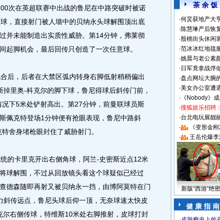
茶 余 饭
100次在英超联赛中出战的鲁尼在中路突破时被诺
·
何炅获地产大亨
意球，直接射门被人墙中的贝纳永头球解围顶出底
·
陈慧琳产后恢复
过并未能制造出实质性威胁。第14分钟，弗莱彻
·
殷桃街头休闲装
间起脚机会，最后回传只创造了一次任意球。
·
范冰冰红地毯
·
姚晨与老公素
·
日军竟拿战俘
合后，后者在大禁区弧内转身右脚低射稍稍偏出
·
盘点网坛大腕
·
美女办公室遭
断掉里奥-科克尔的脚下球，鲁尼得球后斜传门前，
·
《Nobody》
情况下5米处铲射高出。第27分钟，前曼联球员斯
·
搜狐娱乐招聘
斯佩克特登场1分钟便有抢眼表现，鲁尼中路斜
·
台北电玩展靓丽S
·
《变形金刚
克特舍身堵枪眼封住了威胁射门。
·
王岳伦爆李
的卡里克开出右侧角球，阿兰-史密斯近点12米
将球解围，不过从回放镜头看这个球疑似已经过
查德森随即再射又被贝纳永一挡，由博阿莫特在门
新版“西游”绝
力斜传远点，鲁尼头球后仰一顶，无奈球速太快皮
健 康 指 南
克尔右侧传球，特维斯10米处右脚推射，皮球打封