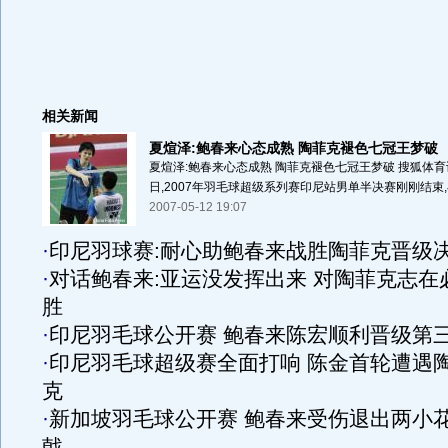
相关新闻
夏煊泽:鲍春来心态成熟 陶菲克褪色七冠王梦破
夏煊泽:鲍春来心态成熟 陶菲克褪色七冠王梦破 搜狐体育讯
日,2007年羽毛球超级系列赛印尼站男单半决赛刚刚结束,
2007-05-12 19:07
·
印尼羽球赛:耐心助鲍春来战胜陶菲克晋级
·
对话鲍春来:亚运没发挥出来 对陶菲克志在
胜
·
印尼羽毛球公开赛 鲍春来陈宏顺利晋级第
·
印尼羽毛球超级赛全面打响 陈金首轮遭遇
克
·
新加坡羽毛球公开赛 鲍春来受伤退出两小
戟