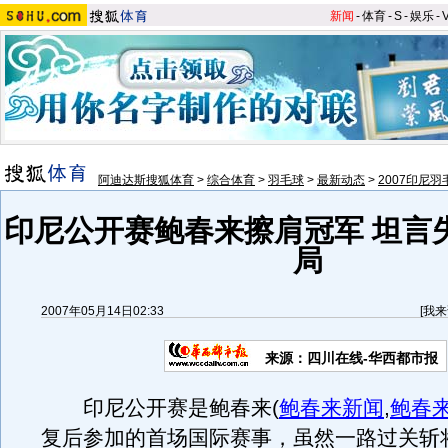
新闻
-
体育
-
S
-
娱乐
-
阿迪达斯搜狐体育
>
综合体育
>
羽毛球
>
最新动态
>
2007印尼
印尼公开赛鲍春来擦肩冠军 坦言
局
2007年05月14日02:33
[
我来
来源：四川在线-华西都市报
印尼公开赛是鲍春来
(
鲍春来新闻
,
鲍春
复后参加的首场国际赛事，虽然一路过关斩