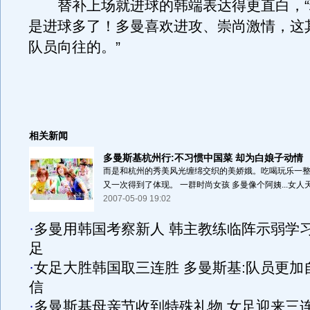
替补上场就进球的韩端表达得更直白，“
是进球多了！多曼喜欢进攻、崇尚激情，这
队员向往的。”
相关新闻
多曼斯基杭州行:不习惯中国菜 却为白娘子动情
而是和杭州的秀美风光缠绵交织的美娇娥。吃喝玩乐一整
又一次得到了体现。 一群时尚女孩 多曼像个阿姨...女人天
2007-05-09 19:02
·
多曼用韩国考察新人 韩主教练临阵示弱学
足
·
女足大胜韩国取三连胜 多曼斯基:队员更加
信
·
多曼斯基母亲节收到特殊礼物 女足迎来三