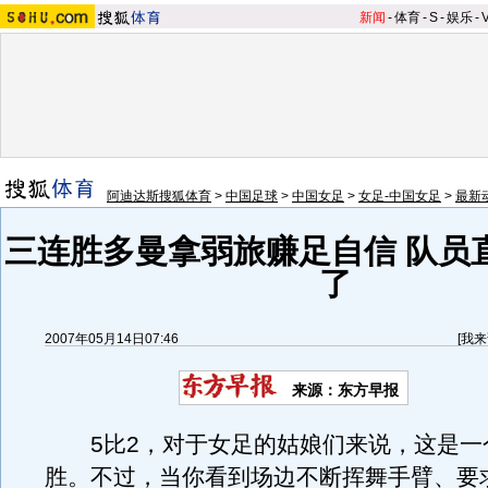
新闻
-
体育
-
S
-
娱乐
-
阿迪达斯搜狐体育
>
中国足球
>
中国女足
>
女足-中国女足
>
最新
三连胜多曼拿弱旅赚足自信 队员
了
2007年05月14日07:46
[
我来
来源：东方早报
5比2，对于女足的姑娘们来说，这是一
胜。不过，当你看到场边不断挥舞手臂、要