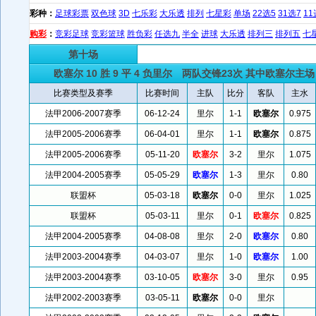
彩种：
足球彩票
双色球
3D
七乐彩
大乐透
排列
七星彩
单场
22选5
31选7
11
购彩
：
竞彩足球
竞彩篮球
胜负彩
任选九
半全
进球
大乐透
排列三
排列五
七
第十场
欧塞尔
10 胜 9 平 4 负
里尔
两队交锋23次 其中欧塞尔主场 6 
比赛类型及赛季
比赛时间
主队
比分
客队
主水
法甲2006-2007赛季
06-12-24
里尔
1-1
欧塞尔
0.975
法甲2005-2006赛季
06-04-01
里尔
1-1
欧塞尔
0.875
法甲2005-2006赛季
05-11-20
欧塞尔
3-2
里尔
1.075
法甲2004-2005赛季
05-05-29
欧塞尔
1-3
里尔
0.80
联盟杯
05-03-18
欧塞尔
0-0
里尔
1.025
联盟杯
05-03-11
里尔
0-1
欧塞尔
0.825
法甲2004-2005赛季
04-08-08
里尔
2-0
欧塞尔
0.80
法甲2003-2004赛季
04-03-07
里尔
1-0
欧塞尔
1.00
法甲2003-2004赛季
03-10-05
欧塞尔
3-0
里尔
0.95
法甲2002-2003赛季
03-05-11
欧塞尔
0-0
里尔