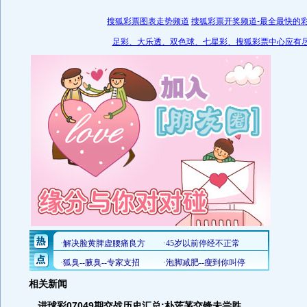
搜狐彩票图表走势频道
搜狐彩票开奖频道-最全最快的
足彩、大乐透、双色球、七星彩、搜狐彩票中心应有
相关新闻
进球彩07049期交战历史汇总:朴茨茅交锋未尝胜