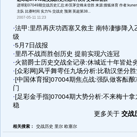
进球彩07049期交战历史汇总:朴茨茅交锋未尝胜 来源:搜狐体育 作者:kuner
主队 比赛时间 实力% 交战史 预测 英超第38...
2007-05-11 11:23
·
法甲:里昂再庆功西塞又救主 南特凄惨降入
级
·
5月7日战报
·
里昂不战而胜创历史 提前实现六连冠
·
火箭爵士历史交战全记录:休城近十年皆处
·
[众彩网]风乎舞雩任九场分析:比勒汉堡分胜
·
[中国体育报]07004期焦点战:强队做客酝酿
门
·
[足彩金手指]07004期大势分析:不来梅十拿
稳
更多关于
交战
相关搜索：
交战历史
里尔
欧塞尔