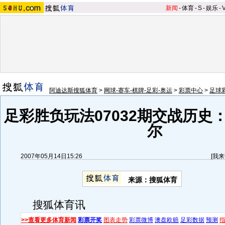
新闻
-
体育
-
S
-
娱乐
-
阿迪达斯搜狐体育
>
网球-赛车-棋牌-足彩-奥运
>
彩票中心
>
足球
足彩胜负玩法07032期交战历史
尔
2007年05月14日15:26
[
我来
来源：搜狐体育
搜狐体育讯
>>查看更多体育新闻
彩票开奖
图表走势
彩票微博
澳盘欧赔
足彩数据
预测