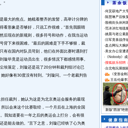
茶 余 饭
。”
·
何炅获地产大亨
·
陈慧琳产后恢复
最大的焦点。她梳着整齐的发髻，高举计分牌的
·
殷桃街头休闲装
得看形象是否够好，只说工作很难，“首先我眼睛
·
范冰冰红地毯
·
姚晨与老公素
然后现在的新规则，很多符号和动作，在我当运动
·
日军竟拿战俘
号背下来很困难。”最后的困难是下手不够狠，裁
·
盘点网坛大腕
只有在国内对队员苛刻，他们在外面比赛时遇到打
·
美女办公室遭
·
《Nobody》
刘璇毕竟是运动员出生，很多情况下都感情用事。
·
搜狐娱乐招聘
尘埃落定，刘璇还是花了20分钟和裁判组讨论已
·
台北电玩展靓丽S
·
《变形金刚
？她好像有30度没有转到。”刘璇问。一个老裁判告
·
王岳伦爆李
上担任裁判，她认为这是为北京奥运会服务的最现
，所以会来这个比赛取经，一个月后在上海的全国
新版“西游”绝
判。我知道要在一年之后的奥运会上打分，会有很
健 康 指 南
还是能去做的。”言下之意，刘璇已经铁了心为奥