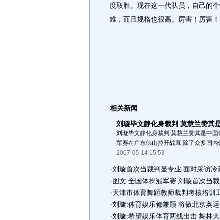
度取胜。现在这一代队员，自己的个
难，而且规格也很高。厉害！厉害！
相关新闻
刘璇毕文静化身裁判 莫慧兰赞其
刘璇毕文静化身裁判 莫慧兰赞其是中国体操
军赛在广东佛山拉开战幕,除了众多国内体
2007-05-14 15:53
·
刘璇首次当裁判显专业 面对采访冷
·
图文:全国体操冠军赛 刘璇首次当裁
·
天津市体育舞蹈教师裁判考核培训
·
刘璇:体育娱乐都兼顾 将做北京奥
·
刘璇:希望娱乐体育两线出击 舞林