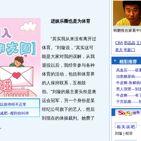
进娱乐圈也是为体育
韩鹏恨在家看中
“其实我从来没有离开过
CBA
郭晶晶
王
体育。”刘璇说，“其实这可
老大
年龄门
能是大家对我的误解，从我
精彩推荐
退役以后，我经常参与各种
体育的活动，包括和体育界
的人保持联系，互相鼓
劲。”刘璇的最主要头衔是奥
运会冠军，另一个身份是某
经纪公司旗下的艺人，然后
到现在的体操裁判。她费了
。
相 关 说 吧
刘璇
|
程菲