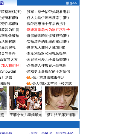
 后
更多>>
喂猕猴桃(图)
·
独家：章子怡带妈妈看电影
好身材(图)
·
佟大为马伊琍再度牵手(图)
秀性感(图)
·
倪萍赵忠祥十年后再携手
服装皆为租赁
·
刘涛富豪老公为家产求生子
颜乘地铁被拍
·
舒淇醉酒瞬间惨被抓拍(图)
做活体解剖
·
实拍漂亮的地摊西施(组图)
的暴烈脾气
·
世界九大罪恶之城(组图)
遇灵异事件
·
李孝利新欢私密视频曝光
成命案导火索
·
孟庭苇可爱儿子最新照(图)
：加入我们吧！
·
点击进入搜狐娱乐影视库
howGirl
·
游戏史上最般配的十对情侣
2》送票！
·
张元首透露戒毒生活
湘胎教
·
令人惊叹太空步下楼方式
密照
王菲小女儿李嫣曝光
酒井法子痛哭谢罪