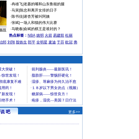
·
冉雄飞
|
老聂的嘴和山东鲁能的腿
·
马寅
|
陈忠和离开女排的日子
·
陈书佳
|
谢杏芳被叫阿姨
·
张斌
|
一场人和猫的伟大比赛
·
马晓春
|
俞斌的棋王是谁封的？
缅战
热点标签：
NBA
姚明
火箭
易建联
杜丽
治郅
刘翔
殷铁生
郎平
全明星
麦迪
于芬
欧冠
弗
说 吧
更多>>