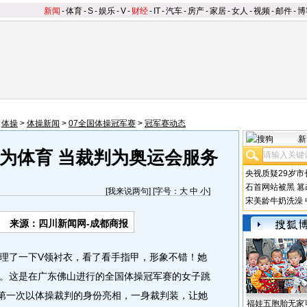
新闻
-
体育
-
S
-
娱乐
-
V
-
财经
-
IT
-
汽车
-
房产
-
家居
-
女人
-
视频
-
邮件
-
博
>
体操
>
体操新闻
>
07全国体操冠军赛
>
冠军赛动态
新
为体育 当裁判为奥运会服务
央视质疑29岁市
石首网站被黑
篡
[
我来说两句
] [字号：
大
中
小
]
宋美龄牛奶洗澡
来源：四川新闻网-成都商报
了一下V领衬衣，看了看手指甲，形象不错！她
。这是在广东佛山进行的全国体操冠军赛的女子跳
，第一次以体操裁判的身份亮相，一身裁判装，让她
福娃五胞胎无家