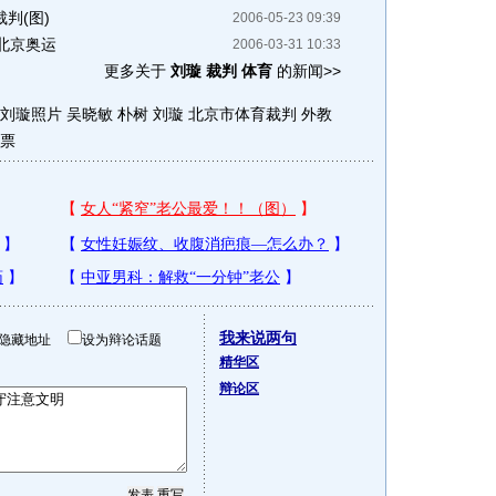
判(图)
2006-05-23 09:39
北京奥运
2006-03-31 10:33
更多关于
刘璇 裁判 体育
的新闻>>
刘璇照片
吴晓敏 朴树 刘璇
北京市体育裁判
外教
票
我来说两句
隐藏地址
设为辩论话题
精华区
辩论区