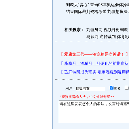
·
刘璇太“贪心” 誓当08年奥运会体操裁
·
结束国际裁判资格考试 刘璇想执法
相关搜索：
刘璇身高
视频朴树刘璇
骂裁判
逆转裁判
体育彩
用户：
匿名
*搜狗拼音输入法，中文处理专家>>