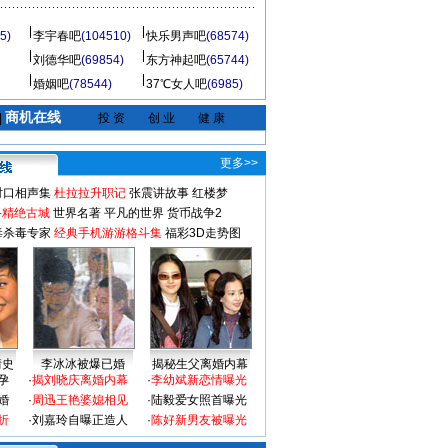
5)
李宇春吧
(104510)
快乐男声吧
(68574)
刘德华吧
(69854)
东方神起吧
(65744)
婚姻吧
(78544)
37℃女人吧
(6985)
商机在线
|
投 资
创 业
健 康
更多>>
对口相声集
杜拉拉升职记
张震讲故事
红楼梦
-精绝古城
世界名著
平凡的世界
货币战争2
毒杀毒专家
经典手机游游格斗集
福彩3D走势图
情史
李冰冰被爆已婚
揭秘生父离婚内幕
孕
·
揭刘晓庆离婚内幕
·
李幼斌新恋情曝光
婚
·
周迅王艳婆媳相见
·
陆毅爱女照首曝光
折
·
刘嘉玲自曝正造人
·
陈好新男友被曝光