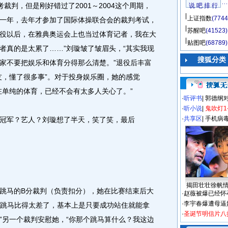
裁判，但是刚好错过了2001～2004这个周期，
说 吧 排 行
上证指数
(7744
一年，去年才参加了国际体操联合会的裁判考试，
苏醒吧
(41523)
役以后，在雅典奥运会上也当过体育记者，我在大
贴图吧
(68789)
者真的是太累了……”刘璇皱了皱眉头，“其实我现
搜狐分类
家不要把娱乐和体育分得那么清楚。”退役后丰富
友，懂了很多事”。对于投身娱乐圈，她的感觉
在单纯的体育，已经不会有太多人关心了。”
·
听评书
|
郭德纲
·
听小说
|
鬼吹灯1
·
共享区
|
手机病
军？艺人？刘璇想了半天，笑了笑，最后
揭田壮壮徐帆
马的B分裁判（负责扣分），她在比赛结束后大
·
赵薇被爆已经怀
·
李宇春爆遭母逼
今天跳马比得太差了，基本上是只要成功站住就能拿
·
圣诞节明信片八
”另一个裁判安慰她，“你那个跳马算什么？我这边