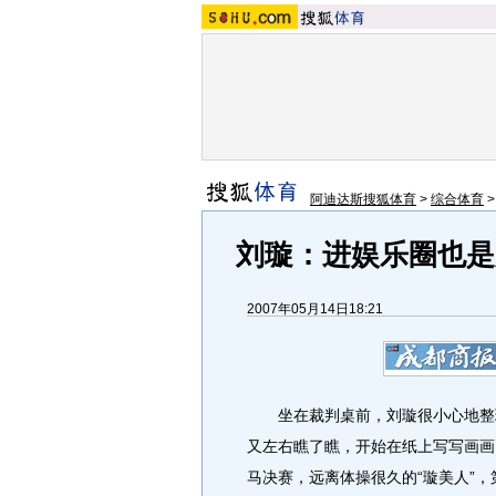
阿迪达斯搜狐体育
>
综合体育
刘璇：进娱乐圈也是
2007年05月14日18:21
坐在裁判桌前，刘璇很小心地整理
又左右瞧了瞧，开始在纸上写写画画
马决赛，远离体操很久的“璇美人”