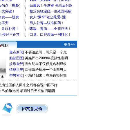
更多>>
焦点新闻
|
不要迷恋哥，哥只是一个鬼
贴贴图图
|
英媒评出2009年度搞怪发明
娱乐旮旯
|
当红明星不仅仅是名利双收
情感世界
|
后悔嫁给这样一个山西男人
型男索女
|
小糖精归来，在海边轻轻舞
口水
么出过国的人回来之后都会说中国不好
自己的旗袍照
暴雨过后天空依旧晴朗