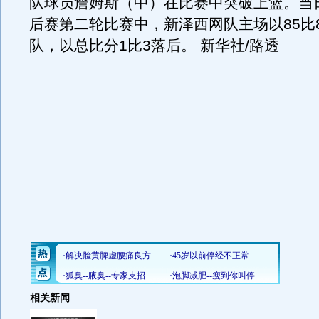
队球员詹姆斯（中）在比赛中突破上篮。当日
后赛第二轮比赛中，新泽西网队主场以85比
队，以总比分1比3落后。 新华社/路透
相关新闻