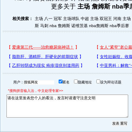
更多关于
主场 詹姆斯 nba季
相关搜索：
主场 八一 冠军
主场球队
中超 主场 双冠王
河南 主场
斯 马刺
nba 詹姆斯 诺维茨基
nba詹姆斯
nba季后赛
用户：
匿名
隐藏地址
设为辩论话题
*搜狗拼音输入法，中文处理专家>>