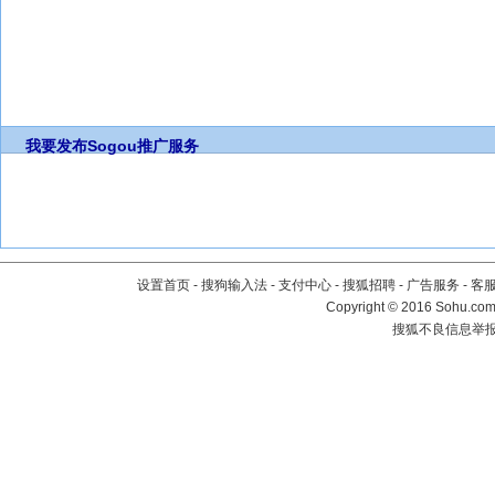
我要发布
Sogou推广服务
设置首页
-
搜狗输入法
-
支付中心
-
搜狐招聘
-
广告服务
-
客
Copyright
©
2016 Sohu.com 
搜狐不良信息举