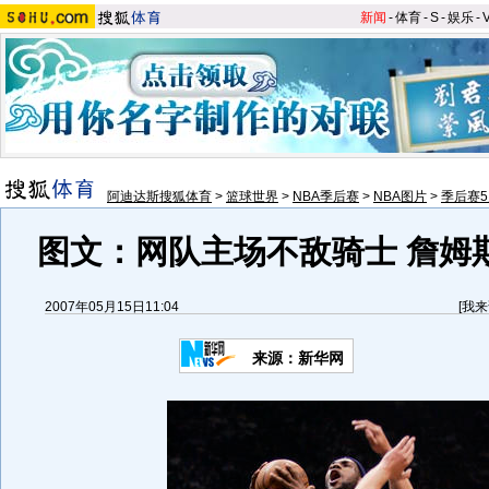
新闻
-
体育
-
S
-
娱乐
-
阿迪达斯搜狐体育
>
篮球世界
>
NBA季后赛
>
NBA图片
>
季后赛5
图文：网队主场不敌骑士 詹姆
2007年05月15日11:04
[
我来
来源：新华网