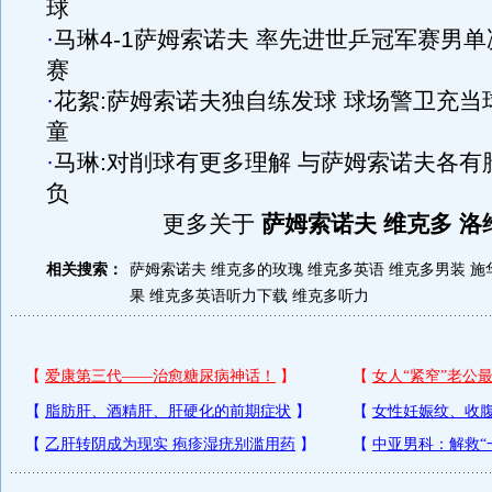
球
·
马琳4-1萨姆索诺夫 率先进世乒冠军赛男单
赛
·
花絮:萨姆索诺夫独自练发球 球场警卫充当
童
·
马琳:对削球有更多理解 与萨姆索诺夫各有
负
更多关于
萨姆索诺夫 维克多 洛
相关搜索：
萨姆索诺夫
维克多的玫瑰
维克多英语
维克多男装
施
果
维克多英语听力下载
维克多听力