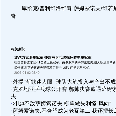
库恰克/普利维洛维奇 萨姆索诺夫/维若尼
奇
相关新闻
波尔力克卫冕冠军 夺欧洲乒乓球锦标赛男单冠军
德国名将波尔以4:1击败卫冕冠军、白俄罗斯的萨姆索诺夫,成为欧洲男单新
极佳,面对萨姆索诺夫显得游刃有余...成功问鼎男双冠军...
2007-04-02 05:40
·
外援“渐欲迷人眼” 球队大笔投入与产出不
·
克罗地亚乒乓球公开赛 郝帅决赛遭遇萨姆
夫
·
2比4不敌萨姆索诺夫 柳承敏失利怪“风向”
·
萨姆索诺夫:不奢望成为老瓦第二 我还擅长