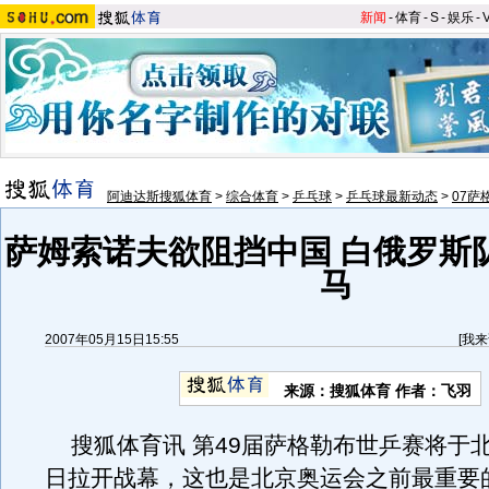
新闻
-
体育
-
S
-
娱乐
-
阿迪达斯搜狐体育
>
综合体育
>
乒乓球
>
乒乓球最新动态
>
07萨
萨姆索诺夫欲阻挡中国 白俄罗斯
马
2007年05月15日15:55
[
我来
来源：搜狐体育 作者：飞羽
搜狐体育讯 第49届萨格勒布世乒赛将于北
日拉开战幕，这也是北京奥运会之前最重要