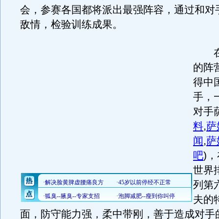
会，参赛各国都将派出最强阵容，通过和对
敌情，检验训练成果。
在
的阵
得中
手，
对手
料
,
萨
闻
,
萨
吧
)
，
世界
列第
夫的
面，防守能力强，柔中带刚，善于造成对手