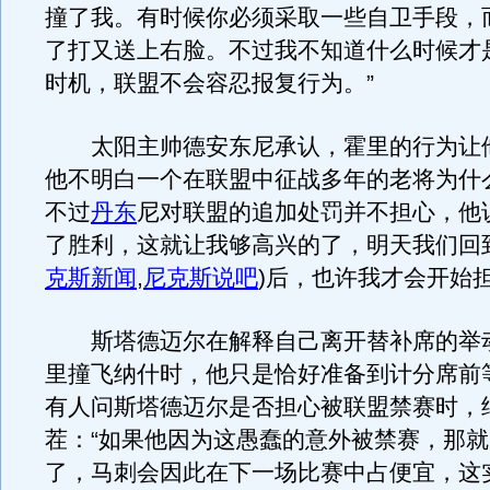
撞了我。有时候你必须采取一些自卫手段，
了打又送上右脸。不过我不知道什么时候才
时机，联盟不会容忍报复行为。”
太阳主帅德安东尼承认，霍里的行为让
他不明白一个在联盟中征战多年的老将为什
不过
丹东
尼对联盟的追加处罚并不担心，他
了胜利，这就让我够高兴的了，明天我们回
克斯新闻
,
尼克斯说吧
)
后，也许我才会开始担
斯塔德迈尔在解释自己离开替补席的举
里撞飞纳什时，他只是恰好准备到计分席前
有人问斯塔德迈尔是否担心被联盟禁赛时，
茬：“如果他因为这愚蠢的意外被禁赛，那
了，马刺会因此在下一场比赛中占便宜，这