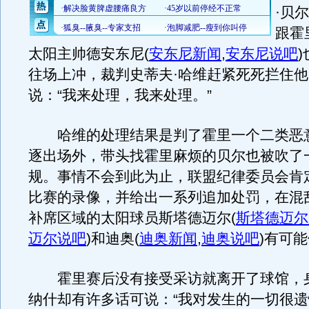
·贝
跟霍
太阳主帅德安东尼
(
安东尼新闻
,
安东尼说吧
)
往场上冲，裁判史蒂夫·哈维赶紧死死拦住
说：“我来处理，我来处理。”
哈维的处理结果是判了霍里一个二类恶
逐出场外，带头找霍里麻烦的贝尔也被吹了
规。事情不会到此为止，联盟纪律委员会肯
比赛的录像，并给出一系列追加处罚，在混
补席区域的太阳球员斯塔德迈尔
(
斯塔德迈尔
迈尔说吧
)
和迪奥
(
迪奥新闻
,
迪奥说吧
)
有可能
霍里赛后没有接受采访就离开了球馆，
纳什却有许多话可说：“我对发生的一切很