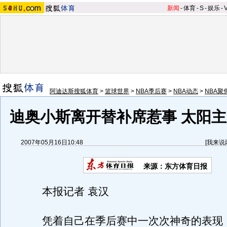
新闻
-
体育
-
S
-
娱乐
-
阿迪达斯搜狐体育
>
篮球世界
>
NBA季后赛
>
NBA动态
>
NBA聚
迪奥小斯离开替补席惹事 太阳
2007年05月16日10:48
[
我来说
来源：东方体育日报
本报记者 袁汉
凭着自己在季后赛中一次次神奇的表现，