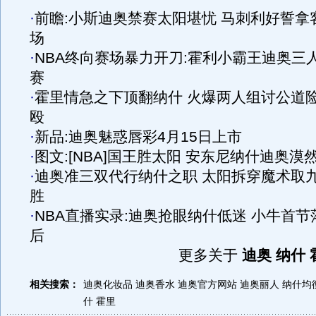
·
前瞻:小斯迪奥禁赛太阳堪忧 马刺利好誓拿
场
·
NBA终向赛场暴力开刀:霍利小霸王迪奥三
赛
·
霍里情急之下顶翻纳什 火爆两人组讨公道
殴
·
新品:迪奥魅惑唇彩4月15日上市
·
图文:[NBA]国王胜太阳 安东尼纳什迪奥漠
·
迪奥准三双代行纳什之职 太阳拆穿魔术取
胜
·
NBA直播实录:迪奥抢眼纳什低迷 小牛首节
后
更多关于
迪奥 纳什 
相关搜索：
迪奥化妆品
迪奥香水
迪奥官方网站
迪奥丽人
纳什均
什
霍里