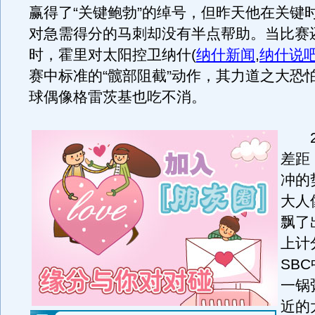
赢得了“关键鲍勃”的绰号，但昨天他在关键
对急需得分的马刺却没有半点帮助。当比赛还
时，霍里对太阳控卫纳什
(
纳什新闻
,
纳什说
赛中标准的“髋部阻截”动作，其力道之大恐
球偶像格雷茨基也吃不消。
20
差距
冲的
大人
飘了
上计
SB
一锅
近的