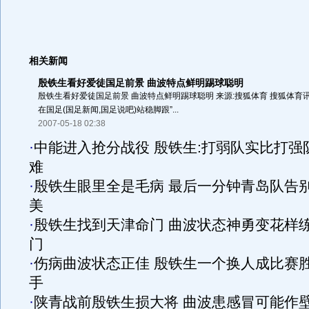
相关新闻
殷铁生看好爱徒国足前景 曲波特点鲜明踢球聪明
殷铁生看好爱徒国足前景 曲波特点鲜明踢球聪明 来源:搜狐体育 搜狐体育讯
在国足(国足新闻,国足说吧)站稳脚跟”...
2007-05-18 02:38
·
中能进入抢分战役 殷铁生:打弱队实比打强
难
·
殷铁生眼里全是毛病 最后一分钟青岛队告
美
·
殷铁生找到天津命门 曲波状态神勇变花样
门
·
伤病曲波状态正佳 殷铁生一个换人成比赛
手
·
陕青战前殷铁生损大将 曲波患感冒可能作