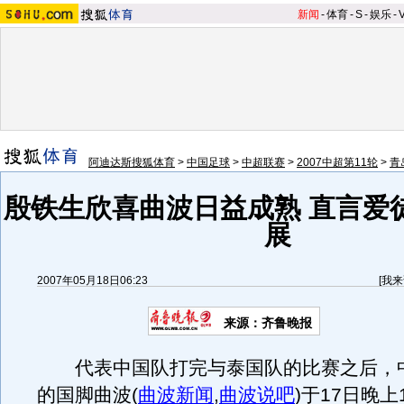
新闻
-
体育
-
S
-
娱乐
-
阿迪达斯搜狐体育
>
中国足球
>
中超联赛
>
2007中超第11轮
>
青
殷铁生欣喜曲波日益成熟 直言爱
展
2007年05月18日06:23
[
我来
来源：齐鲁晚报
代表中国队打完与泰国队的比赛之后，
的国脚曲波
(
曲波新闻
,
曲波说吧
)
于17日晚上