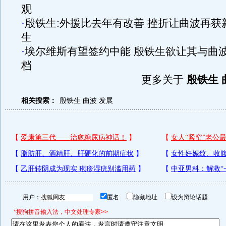
观
·
殷铁生:外援比去年有改善 挫折让曲波再获
生
·
埃尔维斯有望签约中能 殷铁生欲让其与曲
档
更多关于
殷铁生 
相关搜索：
殷铁生
曲波
发展
用户：
匿名
隐藏地址
设为辩论话题
*搜狗拼音输入法，中文处理专家>>