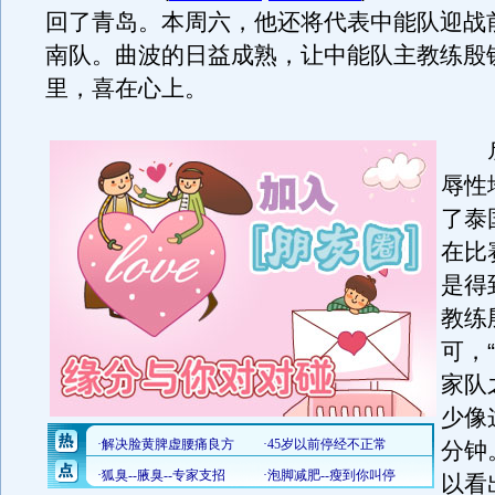
回了青岛。本周六，他还将代表中能队迎战
南队。曲波的日益成熟，让中能队主教练殷
里，喜在心上。
尽
辱性
了泰
在比
是得
教练
可，
家队
少像
分钟
以看