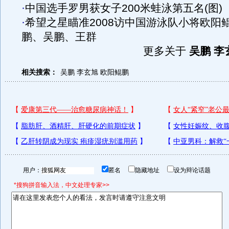
·
中国选手罗男获女子200米蛙泳第五名(图)
·
希望之星瞄准2008访中国游泳队小将欧阳
鹏、吴鹏、王群
更多关于
吴鹏 李
相关搜索：
吴鹏
李玄旭
欧阳鲲鹏
用户：
匿名
隐藏地址
设为辩论话题
*搜狗拼音输入法，中文处理专家>>