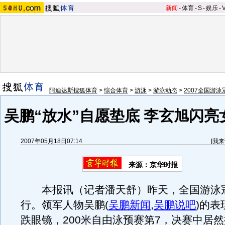
新闻
-
体育
-
S
-
娱乐
-
阿迪达斯搜狐体育
>
综合体育
>
游泳
>
游泳动态
>
2007全国游泳
吴鹏“放水”自愿垫底 李玄旭闪亮
2007年05月18日07:14
[
我来
来源：京华时报
本报讯（记者潘天舒）昨天，全国游泳
行。领军人物吴鹏
(
吴鹏新闻
,
吴鹏说吧
)
的表
跌眼镜，200米自由泳预赛第7，决赛中居