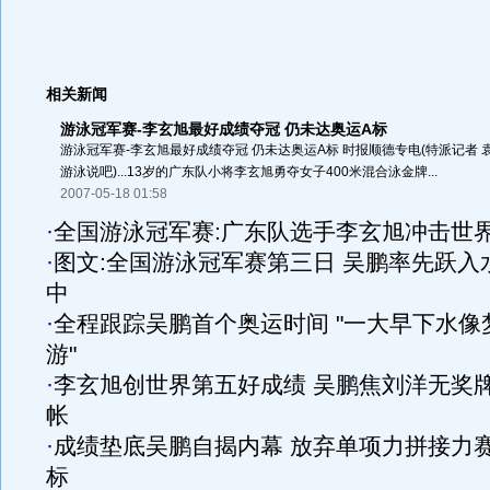
相关新闻
游泳冠军赛-李玄旭最好成绩夺冠 仍未达奥运A标
游泳冠军赛-李玄旭最好成绩夺冠 仍未达奥运A标 时报顺德专电(特派记者 袁
游泳说吧)...13岁的广东队小将李玄旭勇夺女子400米混合泳金牌...
2007-05-18 01:58
·
全国游泳冠军赛:广东队选手李玄旭冲击世
·
图文:全国游泳冠军赛第三日 吴鹏率先跃入
中
·
全程跟踪吴鹏首个奥运时间 "一大早下水像
游"
·
李玄旭创世界第五好成绩 吴鹏焦刘洋无奖
帐
·
成绩垫底吴鹏自揭内幕 放弃单项力拼接力赛
标