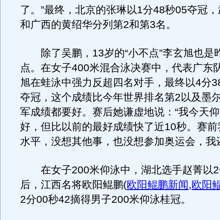
了。”最终，北京的张琳以1分48秒05夺冠
和广西的黄绍华分列第2和第3名。
除了吴鹏，13岁的“小不点”李玄旭也是
点。在女子400米混合泳决赛中，代表广东
旭在蛙泳中强力反超四名对手，最终以4分38
夺冠，这个成绩比今年世界排名第2以及墨
军成绩都要好。赛后她谦虚地说：“我今天
好，但比以前的最好成绩快了近10秒。赛前
水平，没想其他事，也没想参加奥运会，我
在女子200米仰泳中，湖北选手赵菁以2分
后，江西名将欧阳鲲鹏
(
欧阳鲲鹏新闻
,
欧阳
2分00秒42摘得男子200米仰泳桂冠。