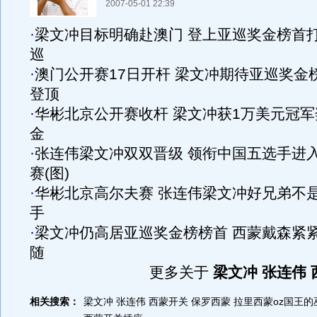
2007-05-01 22:39
·
梁文冲目标明确赴澳门 登上亚巡奖金榜首
巡
·
澳门公开赛17日开杆 梁文冲期待亚巡奖金
登顶
·
华彬北京公开赛收杆 梁文冲获1万美元冠军
金
·
张连伟梁文冲双双晋级 领衔中国五选手进
赛(图)
·
华彬北京高尔夫赛 张连伟梁文冲好兄弟不
手
·
梁文冲仍高居亚巡奖金榜榜首 西蒙戴森紧
随
更多关于
梁文冲 张连伟 
相关搜索：
梁文冲
张连伟
西蒙开关
保罗西蒙
拉里西蒙oz国王的