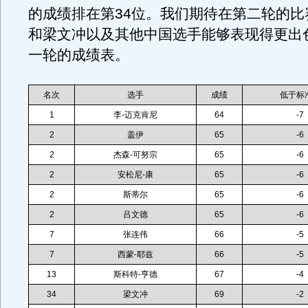
的成绩排在第34位。我们期待在第二轮的比
和梁文冲以及其他中国选手能够表现得更出
一轮的成绩表。
名次
选手
成绩
低于标
1
李-迈克肯尼
64
-7
2
盖伊
65
-6
2
杰森-可努宗
65
-6
2
安松尼-康
65
-6
2
斯蒂尔
65
-6
2
吕文德
65
-6
7
张连伟
66
-5
7
西蒙-耶兹
66
-5
13
斯科特-亨德
67
-4
34
梁文冲
69
-2