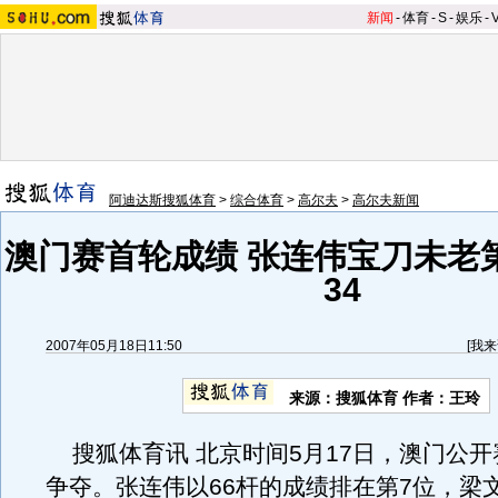
新闻
-
体育
-
S
-
娱乐
-
阿迪达斯搜狐体育
>
综合体育
>
高尔夫
>
高尔夫新闻
澳门赛首轮成绩 张连伟宝刀未老
34
2007年05月18日11:50
[
我来
来源：搜狐体育 作者：王玲
搜狐体育讯 北京时间5月17日，澳门公开
争夺。张连伟以66杆的成绩排在第7位，梁文