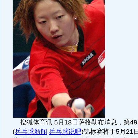
搜狐体育讯 5月18日萨格勒布消息，第4
(
乒乓球新闻
,
乒乓球说吧
)
锦标赛将于5月21