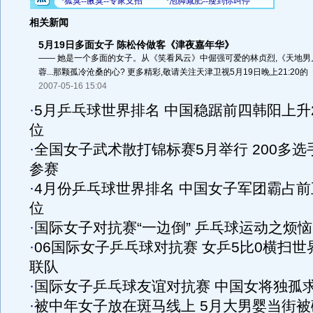
相关新闻
5月19日多面女子 陈松伶做客《津夜嘉年华》
—— 她是一个多面的女子。从《笑看风云》中倔强可爱的林贞烈,《天地
蓉...那颗孤冷沧桑的心? 更多精彩,敬请关注天津卫视5月19日晚上21:20的《
2007-05-16 15:04
·
5月乒乓球世界排名 中国稳踞前四韩阳上升
位
·
全国女子武术散打锦标赛5月举行 200多选
参赛
·
4月份乒乓球世界排名 中国女子军团霸占前
位
·
国际女子对抗赛“一边倒” 乒乓球运动之烦恼
·
06国际女子乒乓球对抗赛 女乒5比0横扫世
联队
·
国际女子乒乓球友谊对抗赛 中国女将独孤
·
被中年女子放在斑马线上 5月大男婴当街被