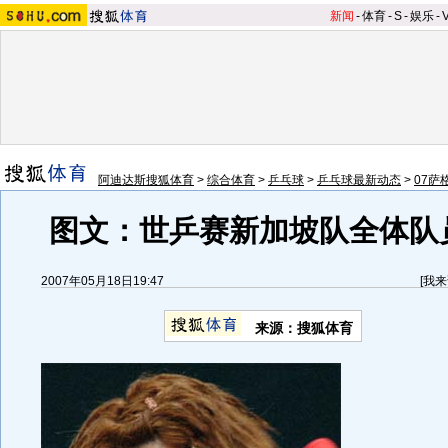
新闻
-
体育
-
S
-
娱乐
-
阿迪达斯搜狐体育
>
综合体育
>
乒乓球
>
乒乓球最新动态
>
07萨
图文：世乒赛新加坡队全体队
2007年05月18日19:47
[
我来
来源：搜狐体育