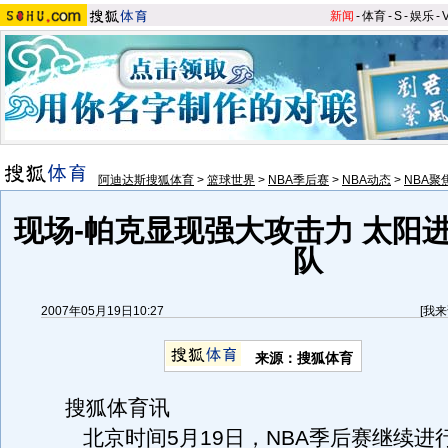
新闻
-
体育
-
S
-
娱乐
-
阿迪达斯搜狐体育
>
篮球世界
>
NBA季后赛
>
NBA动态
>
NBA聚
现场-帕克显现强大攻击力 太阳
队
2007年05月19日10:27
[
我来
来源：搜狐体育
搜狐体育讯
北京时间5月19日，NBA季后赛继续进