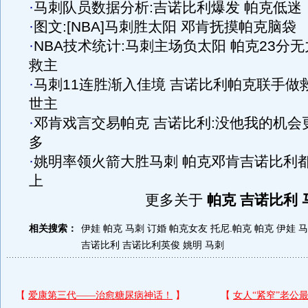
·
马刺队员数据分析:吉诺比利爆发 帕克低迷
·
图文:[NBA]马刺胜太阳 邓肯抚摸帕克脑袋
·
NBA技术统计:马刺主场负太阳 帕克23分无
救主
·
马刺11连胜渐入佳境 吉诺比利帕克联手做
世主
·
邓肯戏言交易帕克 吉诺比利:没他我的机会
多
·
姚明率领火箭大胜马刺 帕克邓肯吉诺比利
上
更多关于
帕克 吉诺比利 
相关搜索：
伊娃 帕克 马刺 订婚
帕克女友
托尼.帕克
帕克 伊娃
马
吉诺比利
吉诺比利英俊
姚明 马刺