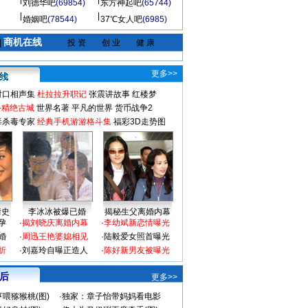
刘德华吧
(69854)
东方神起吧
(65744)
婚姻吧
(78544)
37℃女人吧
(6985)
商机在线
|
投 资
创 业
健 康
更多>>
对口相声集
杜拉拉升职记
张震讲故事
红楼梦
-精绝古城
世界名著
平凡的世界
货币战争2
毒杀毒专家
经典手机游游格斗集
福彩3D走势图
情史
李冰冰被爆已婚
揭秘生父离婚内幕
孕
·
揭刘晓庆离婚内幕
·
李幼斌新恋情曝光
婚
·
周迅王艳婆媳相见
·
陆毅爱女照首曝光
折
·
刘嘉玲自曝正造人
·
陈好新男友被曝光
 后
更多>>
喂猕猴桃(图)
·
独家：章子怡带妈妈看电影