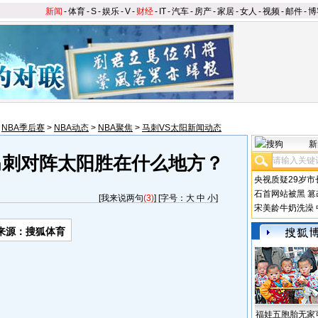
新闻
-
体育
-
S
-
娱乐
-
V
-
财经
-
IT
-
汽车
-
房产
-
家居
-
女人
-
视频
-
邮件
-
博
>
NBA季后赛
>
NBA动态
>
NBA聚焦
>
马刺VS太阳新闻动态
新
马刺对阵太阳胜在什么地方？
央视质疑29岁市
石首网站被黑
篡
[
我来说两句
(3)
] [字号：
大
中
小
]
宋美龄牛奶洗澡
来源：搜狐体育
福娃五胞胎无家