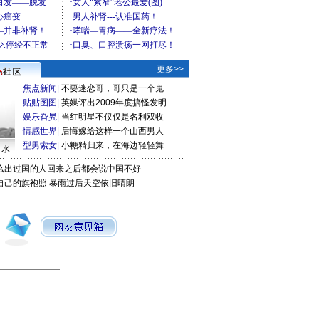
更多>>
焦点新闻
|
不要迷恋哥，哥只是一个鬼
贴贴图图
|
英媒评出2009年度搞怪发明
娱乐旮旯
|
当红明星不仅仅是名利双收
情感世界
|
后悔嫁给这样一个山西男人
型男索女
|
小糖精归来，在海边轻轻舞
口水
么出过国的人回来之后都会说中国不好
自己的旗袍照
暴雨过后天空依旧晴朗