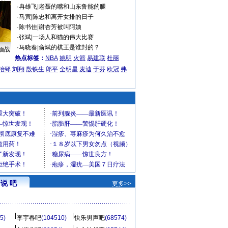
·
冉雄飞
|
老聂的嘴和山东鲁能的腿
·
马寅
|
陈忠和离开女排的日子
·
陈书佳
|
谢杏芳被叫阿姨
·
张斌
|
一场人和猫的伟大比赛
·
马晓春
|
俞斌的棋王是谁封的？
缅战
热点标签：
NBA
姚明
火箭
易建联
杜丽
治郅
刘翔
殷铁生
郎平
全明星
麦迪
于芬
欧冠
弗
说 吧
更多>>
5)
李宇春吧
(104510)
快乐男声吧
(68574)