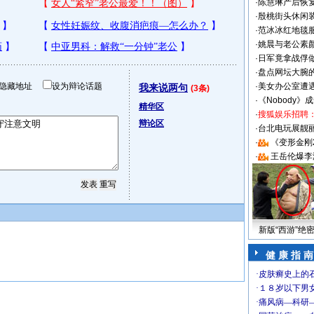
·
陈慧琳产后恢复
·
殷桃街头休闲装
·
范冰冰红地毯
·
姚晨与老公素
·
日军竟拿战俘
·
盘点网坛大腕
隐藏地址
设为辩论话题
·
美女办公室遭
我来说两句
(3条)
·
《Nobody》
精华区
·
搜狐娱乐招聘
辩论区
·
台北电玩展靓丽S
·
《变形金刚
·
王岳伦爆李
新版“西游”绝
健 康 指 南