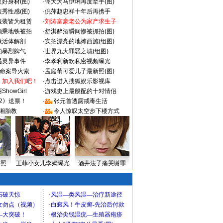
好身材(图)
·
佟大为马伊琍再度牵手(图)
秀性感(图)
·
倪萍赵忠祥十年后再携手
服装皆为租赁
·
刘涛富豪老公为家产求生子
颜乘地铁被拍
·
舒淇醉酒瞬间惨被抓拍(图)
做活体解剖
·
实拍漂亮的地摊西施(组图)
的暴烈脾气
·
世界九大罪恶之城(组图)
遇灵异事件
·
李孝利新欢私密视频曝光
成命案导火索
·
孟庭苇可爱儿子最新照(图)
：加入我们吧！
·
点击进入搜狐娱乐影视库
howGirl
·
游戏史上最般配的十对情侣
2》送票！
·
张元首透露戒毒生活
湘胎教
·
令人惊叹太空步下楼方式
密照
王菲小女儿李嫣曝光
酒井法子痛哭谢罪