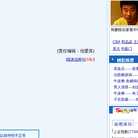
韩鹏恨在家看中
CBA
郭晶晶
王
老大
年龄门
(责任编辑：倪爱其)
[
我来说两句
(3条)
]
精彩推荐
说 吧 排 行
上证指数
(7744