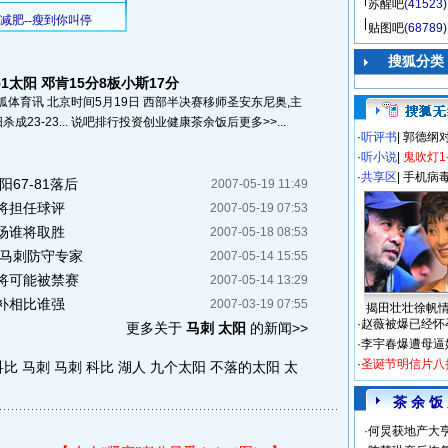
苏醒吧
(41523)
贴图吧
(68789)
搜狐分类
51太阳 邓肯15分8板小斯17分
狐体育讯 北京时间5月19日 西部半决赛移师圣安东尼奥,主
23-23... 说吧排行投资创业健康茶余饭后更多>>...
·
听评书
|
郭德纲
·
听小说
|
鬼吹灯1
·
共享区
|
手机病
67-81落后
2007-05-19 11:49
将担任球评
2007-05-19 07:53
场谁将取胜
2007-05-18 08:53
查马刺防守专家
2007-05-14 15:55
将可能被禁赛
2007-05-14 13:29
补相比谁强
2007-03-19 07:55
揭田壮壮徐帆
·
赵薇被爆已经怀
更多关于
马刺 太阳
的新闻>>
·
李宇春爆遭母逼
·
圣诞节明信片八
科比 马刺
马刺 科比 湖人
九个太阳
不落的太阳
太
茶 余 饭
·
何炅获地产大亨