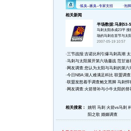
相关新闻
半场数据:马刺53-
马刺太阳杀成23平 搜
场的马刺在首节与太阳杀成
2007-05-19 10:57
·
三节战报:吉诺比利引爆马刺高潮 太阳
·
马刺与太阳展开第六场鏖战 范甘迪
·
网友调查:您认为太阳与马刺的第六
·
今日NBA:湖人难满足科比 联盟调
·
联盟发怒着手调查鲍文黑脚 马刺悍
·
网友调查:火箭替补与小牛太阳的替
相关搜索：
姚明 马刺
火箭vs马刺
阳之歌
婚姻调查