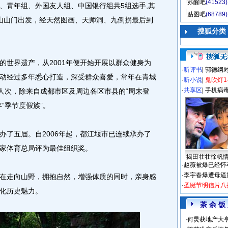
苏醒吧
(41523)
、青年组、外国友人组、中国银行组共5组选手,其
贴图吧
(68789)
山山门出发，经天然图画、天师洞、九倒拐最后到
搜狐分类
世界遗产，从2001年便开始开展以群众健身为
·
听评书
|
郭德纲
动经过多年悉心打造，深受群众喜爱，常年在青城
·
听小说
|
鬼吹灯1
·
共享区
|
手机病
万人次，除来自成都市区及周边各区市县的“周末登
“季节度假族”。
了五届。自2006年起，都江堰市已连续承办了
家体育总局评为最佳组织奖。
揭田壮壮徐帆
·
赵薇被爆已经怀
·
李宇春爆遭母逼
走向山野，拥抱自然，增强体质的同时，亲身感
·
圣诞节明信片八
化历史魅力。
茶 余 饭
·
何炅获地产大亨