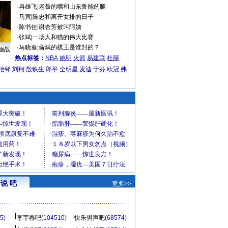
·
冉雄飞
|
老聂的嘴和山东鲁能的腿
·
马寅
|
陈忠和离开女排的日子
·
陈书佳
|
谢杏芳被叫阿姨
·
张斌
|
一场人和猫的伟大比赛
·
马晓春
|
俞斌的棋王是谁封的？
缅战
热点标签：
NBA
姚明
火箭
易建联
杜丽
治郅
刘翔
殷铁生
郎平
全明星
麦迪
于芬
欧冠
弗
说 吧
更多>>
5)
李宇春吧
(104510)
快乐男声吧
(68574)