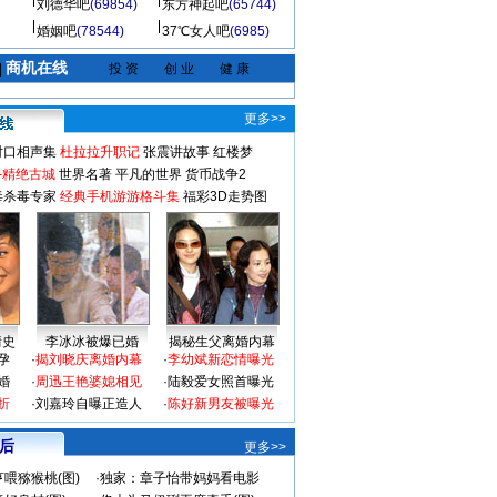
刘德华吧
(69854)
东方神起吧
(65744)
婚姻吧
(78544)
37℃女人吧
(6985)
商机在线
|
投 资
创 业
健 康
更多>>
对口相声集
杜拉拉升职记
张震讲故事
红楼梦
-精绝古城
世界名著
平凡的世界
货币战争2
毒杀毒专家
经典手机游游格斗集
福彩3D走势图
情史
李冰冰被爆已婚
揭秘生父离婚内幕
孕
·
揭刘晓庆离婚内幕
·
李幼斌新恋情曝光
婚
·
周迅王艳婆媳相见
·
陆毅爱女照首曝光
折
·
刘嘉玲自曝正造人
·
陈好新男友被曝光
 后
更多>>
喂猕猴桃(图)
·
独家：章子怡带妈妈看电影