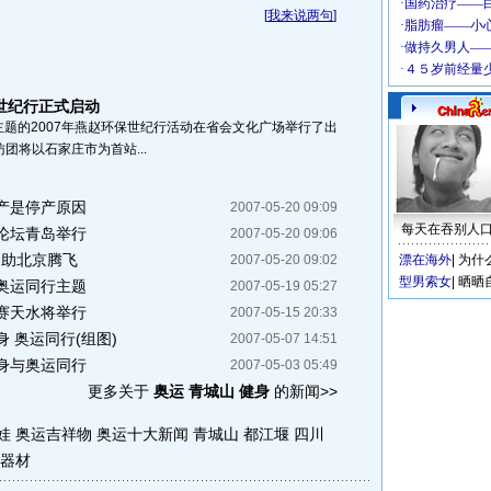
[
我来说两句
]
保世纪行正式启动
主题的2007年燕赵环保世纪行活动在省会文化广场举行了出
将以石家庄市为首站...
产是停产原因
2007-05-20 09:09
每天在吞别人
论坛青岛举行
2007-05-20 09:06
运助北京腾飞
2007-05-20 09:02
漂在海外
|
为什
型男索女
|
晒晒
奥运同行主题
2007-05-19 05:27
赛天水将举行
2007-05-15 20:33
 奥运同行(组图)
2007-05-07 14:51
身与奥运同行
2007-05-03 05:49
更多关于
奥运 青城山 健身
的新闻>>
娃
奥运吉祥物
奥运十大新闻
青城山 都江堰
四川
器材