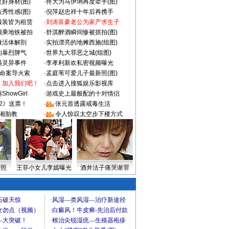
好身材(图)
·
佟大为马伊琍再度牵手(图)
秀性感(图)
·
倪萍赵忠祥十年后再携手
服装皆为租赁
·
刘涛富豪老公为家产求生子
颜乘地铁被拍
·
舒淇醉酒瞬间惨被抓拍(图)
做活体解剖
·
实拍漂亮的地摊西施(组图)
的暴烈脾气
·
世界九大罪恶之城(组图)
遇灵异事件
·
李孝利新欢私密视频曝光
成命案导火索
·
孟庭苇可爱儿子最新照(图)
：加入我们吧！
·
点击进入搜狐娱乐影视库
howGirl
·
游戏史上最般配的十对情侣
2》送票！
·
张元首透露戒毒生活
湘胎教
·
令人惊叹太空步下楼方式
密照
王菲小女儿李嫣曝光
酒井法子痛哭谢罪