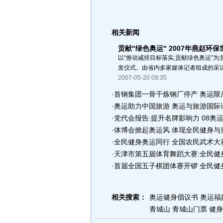
相关新闻
贡献"绿色奥运" 2007年燕赵环
以“推动减排目标落实,贡献绿色奥运”为
发仪式。由省内多家媒体记者组成的采访团
2007-05-20 09:35
·
首钢集团一骨干炼钢厂停产 奥运限
·
奥运助力中国旅游 奥运与旅游国际
·
党代会报告:提升名牌影响力 08奥
·
体博会掀起奥运风 体现全民健身与
·
全民健身奥运同行 全国农民武术大
·
天津市第五届体育舞蹈大赛:全民健身
·
首届全国五子棋团体赛开锣 全民健
相关搜索：
奥运健身倡议书
奥运福
青城山
青城山门票
健身