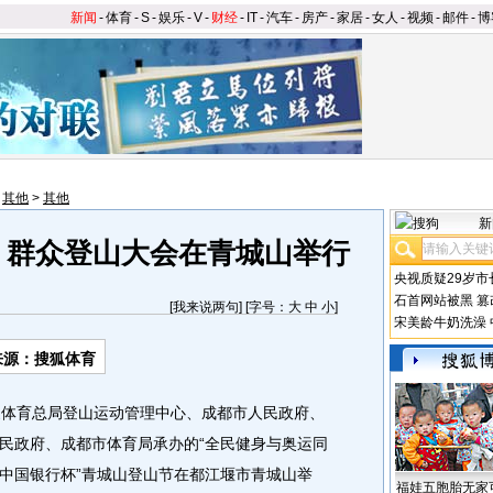
新闻
-
体育
-
S
-
娱乐
-
V
-
财经
-
IT
-
汽车
-
房产
-
家居
-
女人
-
视频
-
邮件
-
博
>
其他
>
其他
新
 群众登山大会在青城山举行
央视质疑29岁市
石首网站被黑
篡
[
我来说两句
] [字号：
大
中
小
]
宋美龄牛奶洗澡
来源：搜狐体育
家体育总局登山运动管理中心、成都市人民政府、
民政府、成都市体育局承办的“全民健身与奥运同
暨“中国银行杯”青城山登山节在都江堰市青城山举
福娃五胞胎无家