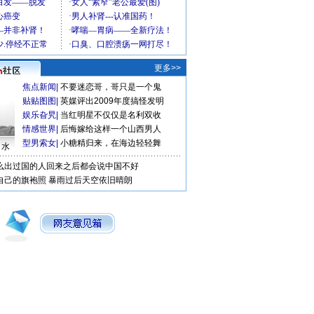
更多>>
焦点新闻
|
不要迷恋哥，哥只是一个鬼
贴贴图图
|
英媒评出2009年度搞怪发明
娱乐旮旯
|
当红明星不仅仅是名利双收
情感世界
|
后悔嫁给这样一个山西男人
型男索女
|
小糖精归来，在海边轻轻舞
口水
么出过国的人回来之后都会说中国不好
自己的旗袍照
暴雨过后天空依旧晴朗