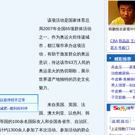
该项活动是国家体育总
局2007年全国65项群体活动
韩鹏恨在家看中
之一。作为奥运火炬传递城
CBA
郭晶晶
王
市，都江堰市承办这项活
老大
年龄门
动，有助于激发群众的奥运
精彩推荐
意识，传达该市63万人民的
奥运圣火的热切期盼，展示
世界遗产地独特的历史文化
魅力。
来自美国、英国、法
国、澳大利亚、以色利、韩
等国的100余名国际友人和全国各省市、自治区、
说 吧 排 行
上证指数
(7744
计约1300余人参加了本次活动。参加活动的群众