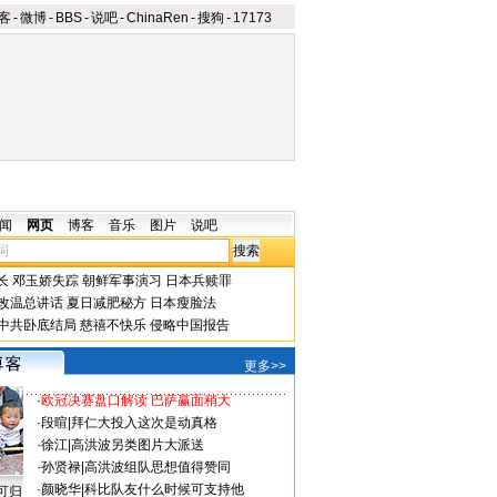
客
-
微博
-
BBS
-
说吧
-
ChinaRen
-
搜狗
-
17173
闻
网页
博客
音乐
图片
说吧
长
邓玉娇失踪
朝鲜军事演习
日本兵赎罪
改温总讲话
夏日减肥秘方
日本瘦脸法
中共卧底结局
慈禧不快乐
侵略中国报告
更多>>
·
欧冠决赛盘口解读 巴萨赢面稍大
·
段暄
|
拜仁大投入这次是动真格
·
徐江
|
高洪波另类图片大派送
·
孙贤禄
|
高洪波组队思想值得赞同
·
颜晓华
|
科比队友什么时候可支持他
可归