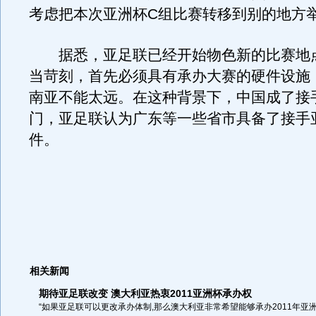
考虑把本次亚洲杯C组比赛转移到别的地方
据悉，亚足联已经开始物色新的比赛地
当苛刻，首先必须具有承办大赛的硬件设施
南亚不能太远。在这种背景下，中国成了接
门，亚足联认为广东等一些省市具备了接手
件。
相关新闻
期待亚足联改变 澳大利亚热衷2011亚洲杯承办权
“如果亚足联可以更改承办体制,那么澳大利亚非常希望能够承办2011年亚洲