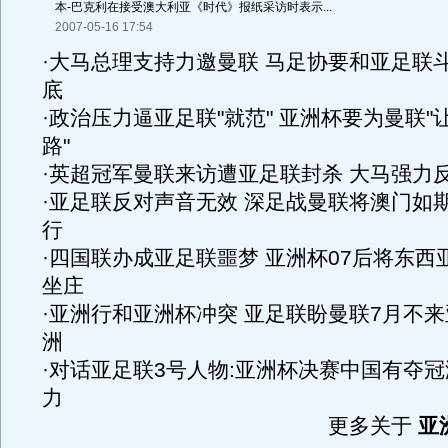
本-巴克利在接受澳大利亚《时代》报纸采访时表示...
2007-05-16 17:54
·
大马总理支持力邀曼联 马足协要和亚足联
底
·
政治压力逼亚足联"就范" 亚洲杯要为曼联"
路"
·
英超冠军曼联来访遭亚足联封杀 大马强力
·
亚足联反对声音无效 深足战曼联将澳门如
行
·
四国联办成亚足联噩梦 亚洲杯07后将东西
坐庄
·
亚洲行和亚洲杯冲突 亚足联盼曼联7月不来
洲
·
对话亚足联3号人物:亚洲杯决赛中国有夺冠
力
更多关于
亚