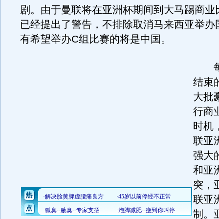
剧。由于曼联将在亚洲杯期间到大马踢商业
已经提出了警告，不排除取消马来西亚举办
有希望举办C组比赛的将是中国。
每
结束
大批
行商
时机
联亚
强大
和亚
突，
联亚
制。