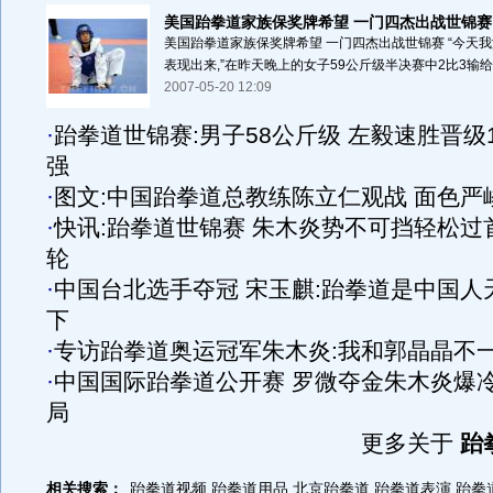
美国跆拳道家族保奖牌希望 一门四杰出战世锦赛
美国跆拳道家族保奖牌希望 一门四杰出战世锦赛 “今天
表现出来,”在昨天晚上的女子59公斤级半决赛中2比3输给对
2007-05-20 12:09
·
跆拳道世锦赛:男子58公斤级 左毅速胜晋级1
强
·
图文:中国跆拳道总教练陈立仁观战 面色严
·
快讯:跆拳道世锦赛 朱木炎势不可挡轻松过
轮
·
中国台北选手夺冠 宋玉麒:跆拳道是中国人
下
·
专访跆拳道奥运冠军朱木炎:我和郭晶晶不
·
中国国际跆拳道公开赛 罗微夺金朱木炎爆
局
更多关于
跆
相关搜索：
跆拳道视频
跆拳道用品
北京跆拳道
跆拳道表演
跆拳道