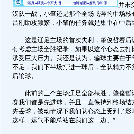
并未
汉队一战，小肇还是那个全场飞奔的中场核
吕刚助攻频繁，小肇的任务就是集中在中后
这是辽足主场的首次失利，肇俊哲赛后说
有考虑主场全胜纪录，如果以这个心态去打
承受巨大压力。我还是认为，输球主要在于
不足，我们下半场打进一球后，全队精力不
后输球。”
此前的三个主场辽足全部获胜，肇俊哲认
赛我们都是先进球，并且一直保持到终场结
先丢球，被动情况下我们队心态上受到了影
这样，运气不能总站在我们这一边。”