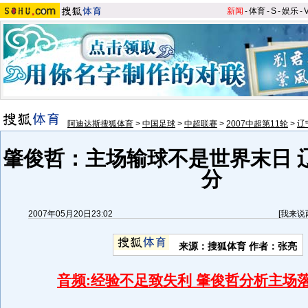
新闻
-
体育
-
S
-
娱乐
-
阿迪达斯搜狐体育
>
中国足球
>
中超联赛
>
2007中超第11轮
>
辽
肇俊哲：主场输球不是世界末日 
分
2007年05月20日23:02
[
我来说
来源：搜狐体育 作者：张亮
音频:经验不足致失利 肇俊哲分析主场