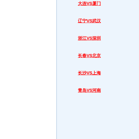
大连VS厦门
辽宁VS武汉
浙江VS深圳
长春VS北京
长沙VS上海
青岛VS河南