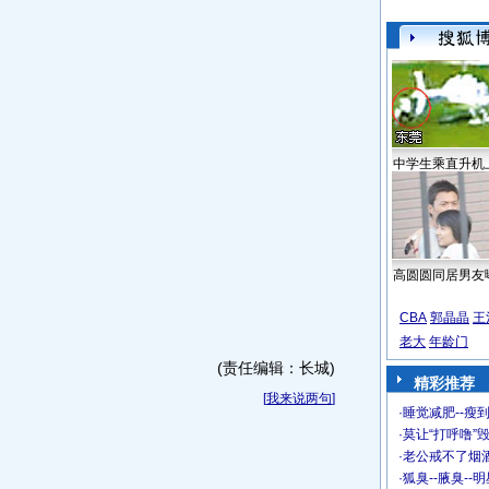
中学生乘直升机
高圆圆同居男友
CBA
郭晶晶
王
老大
年龄门
(责任编辑：长城)
精彩推荐
[
我来说两句
]
·
睡觉减肥--瘦到
·
莫让“打呼噜”
·
老公戒不了烟酒
·
狐臭--腋臭--