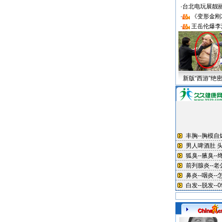
·
台北电玩展靓丽S
·
《变形金刚
·
王岳伦爆李
新版“西游”绝