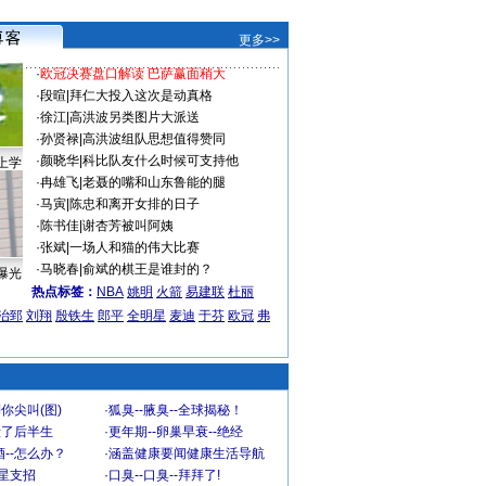
更多>>
·
欧冠决赛盘口解读 巴萨赢面稍大
·
段暄
|
拜仁大投入这次是动真格
·
徐江
|
高洪波另类图片大派送
·
孙贤禄
|
高洪波组队思想值得赞同
·
颜晓华
|
科比队友什么时候可支持他
上学
·
冉雄飞
|
老聂的嘴和山东鲁能的腿
·
马寅
|
陈忠和离开女排的日子
·
陈书佳
|
谢杏芳被叫阿姨
·
张斌
|
一场人和猫的伟大比赛
·
马晓春
|
俞斌的棋王是谁封的？
曝光
热点标签：
NBA
姚明
火箭
易建联
杜丽
治郅
刘翔
殷铁生
郎平
全明星
麦迪
于芬
欧冠
弗
你尖叫(图)
·
狐臭--腋臭--全球揭秘！
毁了后半生
·
更年期--卵巢早衰--绝经
--怎么办？
·
涵盖健康要闻健康生活导航
明星支招
·
口臭--口臭--拜拜了!