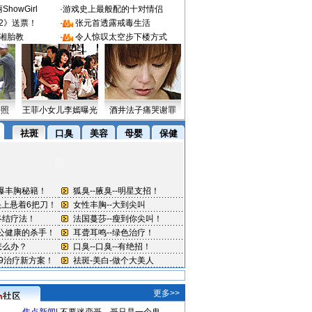
howGirl
·
游戏史上最般配的十对情侣
2》送票！
·
张元首透露戒毒生活
湘胎教
·
令人惊叹太空步下楼方式
密照
王菲小女儿李嫣曝光
酒井法子痛哭谢罪
更多>>