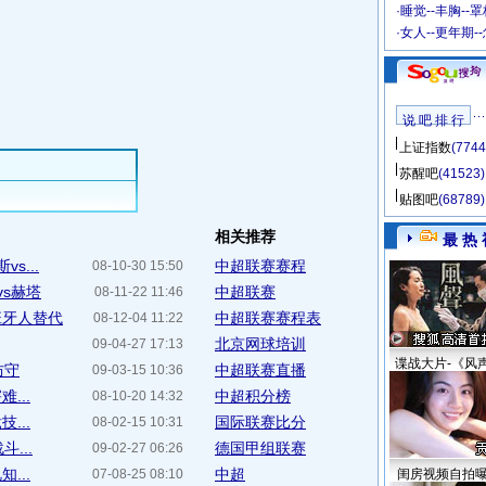
·
睡觉--丰胸--
·
女人--更年期-
说 吧 排 行
上证指数
(7744
苏醒吧
(41523)
贴图吧
(68789)
相关推荐
最 热 
s...
中超联赛赛程
08-10-30 15:50
vs赫塔
中超联赛
08-11-22 11:46
班牙人替代
中超联赛赛程表
08-12-04 11:22
北京网球培训
09-04-27 17:13
谍战大片-《风
防守
中超联赛直播
09-03-15 10:36
...
中超积分榜
08-10-20 14:32
...
国际联赛比分
08-02-15 10:31
...
德国甲组联赛
09-02-27 06:26
...
中超
07-08-25 08:10
闺房视频自拍