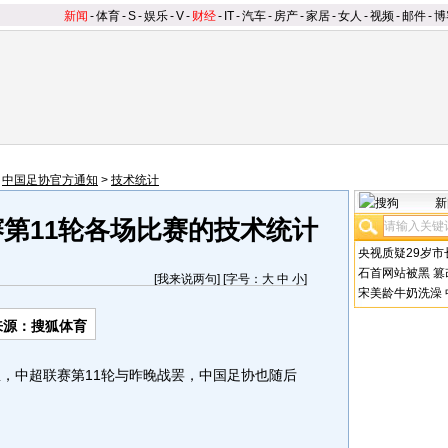
新闻
-
体育
-
S
-
娱乐
-
V
-
财经
-
IT
-
汽车
-
房产
-
家居
-
女人
-
视频
-
邮件
-
博
>
中国足协官方通知
>
技术统计
新
赛第11轮各场比赛的技术统计
央视质疑29岁市
石首网站被黑
篡
[
我来说两句
] [字号：
大
中
小
]
宋美龄牛奶洗澡
来源：
搜狐体育
息，中超联赛第11轮与昨晚战罢，中国足协也随后