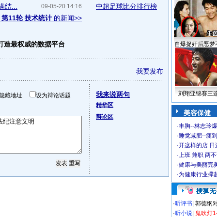
结...
中超足球比分排行榜
09-05-20 14:16
 第11轮 技术统计
的新闻>>
 打造最权威的数据平台
自爆捉奸后恶梦
我要发布
刘翔亚锦赛三
我来说两句
隐藏地址
设为辩论话题
精华区
美容保健
辩论区
·
丰胸--林志玲
·
睡觉减肥--瘦到
·
开这样的店 日进
·
上班 兼职 两
·
健康与美丽完
·
为健康行业撑
·
听评书
|
郭德纲
·
听小说
|
鬼吹灯1