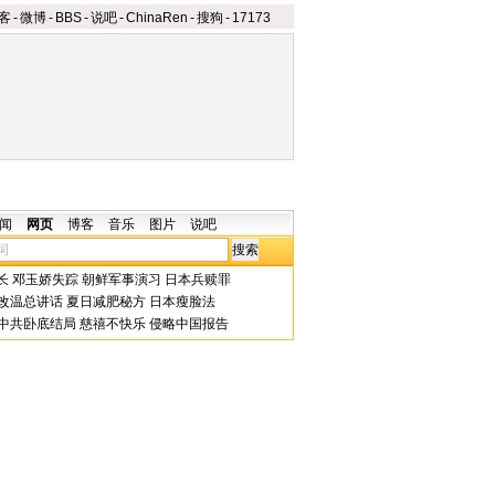
客
-
微博
-
BBS
-
说吧
-
ChinaRen
-
搜狗
-
17173
闻
网页
博客
音乐
图片
说吧
长
邓玉娇失踪
朝鲜军事演习
日本兵赎罪
改温总讲话
夏日减肥秘方
日本瘦脸法
中共卧底结局
慈禧不快乐
侵略中国报告