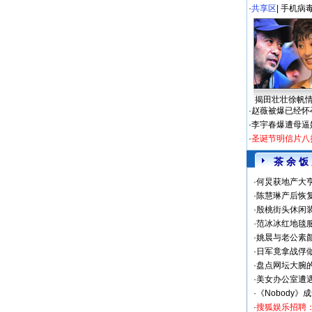
·
共享区
|
手机病
揭田壮壮徐帆
·
赵薇被爆已经怀
·
李宇春爆遭母逼
·
圣诞节明信片八
茶 余 饭
·
何炅获地产大亨
·
陈慧琳产后恢复
·
殷桃街头休闲装
·
范冰冰红地毯
·
姚晨与老公素
·
日军竟拿战俘
·
盘点网坛大腕
·
美女办公室遭
·
《Nobody》
·
搜狐娱乐招聘