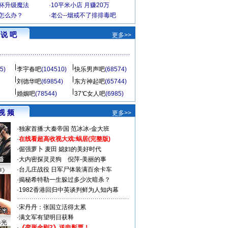
罩杯升级魔法
·
10平米小店 月赚20万
-怎么办？
·
老公--烟戒不了排排毒吧
说 吧
更多>>
5)
李宇春吧
(104510)
快乐男声吧
(68574)
刘德华吧
(69854)
东方神起吧
(65744)
婚姻吧
(78544)
37℃女人吧
(6985)
视 频
更多>>
·
独家首播:大秦帝国
范冰冰-金大班
·
在线看超高收视大戏:
蜗居(完整版)
·
倔强萝卜
麦田
媳妇的美好时代
·
大内密探灵灵狗
倪萍-美丽的事
·
台儿庄战役 日军尸体装满百余卡车
声》
·
揭秘希特勒一生躲过多少次暗杀？
·
1982香港回归中英谈判鲜为人知内幕
·
宋丹丹：张国立活得太累
·
满文军有望明日获释
曝光
·
《变形金刚2》送电影票！