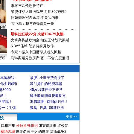
·
李湘王岳伦恩爱待产
·
黎姿怀孕大肚照曝光 月用30万安胎
·
阿娇懒理冠希返港:不关我的事
·
古巨基：我与霆锋都是一哥
不断
·
斯科拉狂砍22分 火箭104-79灰熊
·
火箭弃将赴欧淘金 扣篮王转战俄罗斯
·
NBA5佳球-朗多背身秀妙传
·
专家：振兴中国足球从老头抓起
连冠
·
马琳离婚分割房产 张一不舍几度落泪
爆丰胸秘诀
·
减肥--小肚子赘肉没了
你尖叫(图)
·
吸引异性的秘密武器
3000
·
45岁以前停经不正常
不误！
·
解决脸黄脾虚腰痛良方
美展现！
·
泡脚减肥--瘦到你叫停！
起一片明镜
·
狐臭--腋臭--09新疗法
更多>>
对口相声集
杜拉拉升职记
张震讲故事
红楼梦
-精绝古城
世界名著
平凡的世界
货币战争2