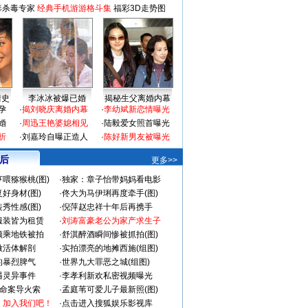
毒杀毒专家
经典手机游游格斗集
福彩3D走势图
情史
李冰冰被爆已婚
揭秘生父离婚内幕
孕
·
揭刘晓庆离婚内幕
·
李幼斌新恋情曝光
婚
·
周迅王艳婆媳相见
·
陆毅爱女照首曝光
折
·
刘嘉玲自曝正造人
·
陈好新男友被曝光
 后
更多>>
喂猕猴桃(图)
·
独家：章子怡带妈妈看电影
好身材(图)
·
佟大为马伊琍再度牵手(图)
秀性感(图)
·
倪萍赵忠祥十年后再携手
服装皆为租赁
·
刘涛富豪老公为家产求生子
颜乘地铁被拍
·
舒淇醉酒瞬间惨被抓拍(图)
做活体解剖
·
实拍漂亮的地摊西施(组图)
的暴烈脾气
·
世界九大罪恶之城(组图)
遇灵异事件
·
李孝利新欢私密视频曝光
成命案导火索
·
孟庭苇可爱儿子最新照(图)
：加入我们吧！
·
点击进入搜狐娱乐影视库