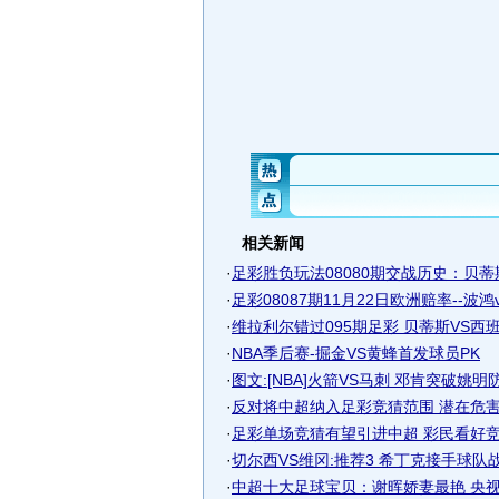
相关新闻
·
足彩胜负玩法08080期交战历史：贝蒂斯v
·
足彩08087期11月22日欧洲赔率--波鸿
·
维拉利尔错过095期足彩 贝蒂斯VS西
·
NBA季后赛-掘金VS黄蜂首发球员PK
·
图文:[NBA]火箭VS马刺 邓肯突破姚明
·
反对将中超纳入足彩竞猜范围 潜在危害难
·
足彩单场竞猜有望引进中超 彩民看好竞技
·
切尔西VS维冈:推荐3 希丁克接手球队战斗
·
中超十大足球宝贝：谢晖娇妻最艳 央视知