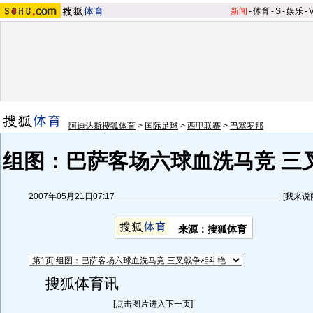
新闻
-
体育
-
S
-
娱乐
-
阿迪达斯搜狐体育
>
国际足球
>
西甲联赛
>
巴塞罗那
组图：巴萨客场六球血洗马竞 三
2007年05月21日07:17
[
我来说
来源：搜狐体育
搜狐体育讯
[点击图片进入下一页]