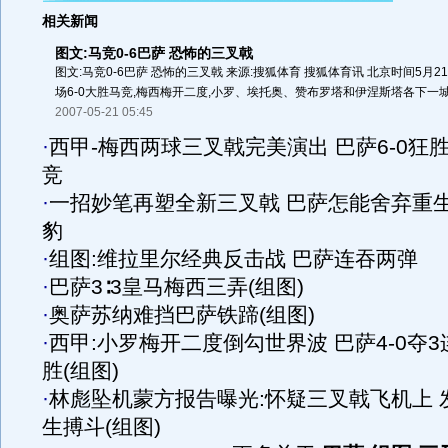
相关新闻
图文:马竞0-6巴萨 恐怖的三叉戟
图文:马竞0-6巴萨 恐怖的三叉戟 来源:搜狐体育 搜狐体育讯 北京时间5月21
场6-0大胜马竞,梅西梅开二度,小罗、埃托奥、赞布罗塔和伊涅斯塔各下一城.
2007-05-21 05:45
·
西甲-梅西两球三叉戟完美演出 巴萨6-0狂
竞
·
一招妙笔再塑全新三叉戟 巴萨怎能舍弃重
豹
·
组图:维拉里尔经典反击战 巴萨连吞两弹
·
巴萨3∶3皇马梅西三弄(组图)
·
奥萨苏纳难挡巴萨铁蹄(组图)
·
西甲:小罗梅开二度倒勾世界波 巴萨4-0夺3
胜(组图)
·
林彪坠机蒙方报告曝光:怀疑三叉戟飞机上 
生搏斗(组图)