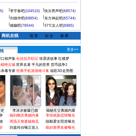
5)
李宇春吧
(104510)
快乐男声吧
(68574)
刘德华吧
(69854)
东方神起吧
(65744)
婚姻吧
(78544)
37℃女人吧
(6985)
商机在线
|
投 资
创 业
健 康
更多>>
对口相声集
杜拉拉升职记
张震讲故事
红楼梦
-精绝古城
世界名著
平凡的世界
货币战争2
毒杀毒专家
经典手机游游格斗集
福彩3D走势图
情史
李冰冰被爆已婚
揭秘生父离婚内幕
孕
·
揭刘晓庆离婚内幕
·
李幼斌新恋情曝光
婚
·
周迅王艳婆媳相见
·
陆毅爱女照首曝光
折
·
刘嘉玲自曝正造人
·
陈好新男友被曝光