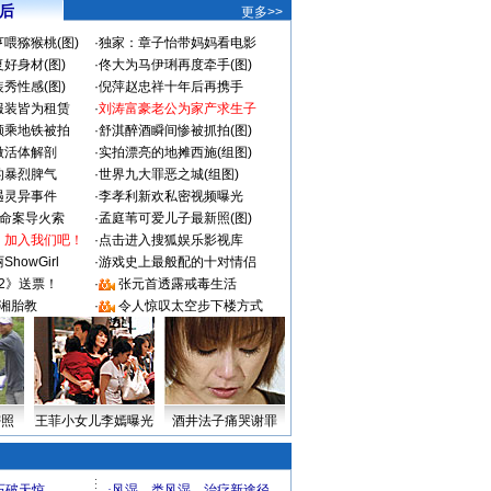
 后
更多>>
喂猕猴桃(图)
·
独家：章子怡带妈妈看电影
好身材(图)
·
佟大为马伊琍再度牵手(图)
秀性感(图)
·
倪萍赵忠祥十年后再携手
服装皆为租赁
·
刘涛富豪老公为家产求生子
颜乘地铁被拍
·
舒淇醉酒瞬间惨被抓拍(图)
做活体解剖
·
实拍漂亮的地摊西施(组图)
的暴烈脾气
·
世界九大罪恶之城(组图)
遇灵异事件
·
李孝利新欢私密视频曝光
成命案导火索
·
孟庭苇可爱儿子最新照(图)
：加入我们吧！
·
点击进入搜狐娱乐影视库
howGirl
·
游戏史上最般配的十对情侣
2》送票！
·
张元首透露戒毒生活
湘胎教
·
令人惊叹太空步下楼方式
密照
王菲小女儿李嫣曝光
酒井法子痛哭谢罪