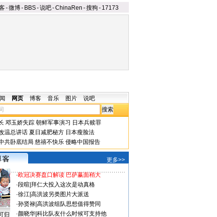
客
-
微博
-
BBS
-
说吧
-
ChinaRen
-
搜狗
-
17173
闻
网页
博客
音乐
图片
说吧
长
邓玉娇失踪
朝鲜军事演习
日本兵赎罪
改温总讲话
夏日减肥秘方
日本瘦脸法
中共卧底结局
慈禧不快乐
侵略中国报告
更多>>
·
欧冠决赛盘口解读 巴萨赢面稍大
·
段暄
|
拜仁大投入这次是动真格
·
徐江
|
高洪波另类图片大派送
·
孙贤禄
|
高洪波组队思想值得赞同
·
颜晓华
|
科比队友什么时候可支持他
可归