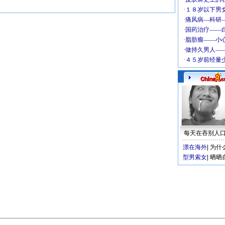
每天在吞别人
漂在海外
|
为什
型男索女
|
晒晒