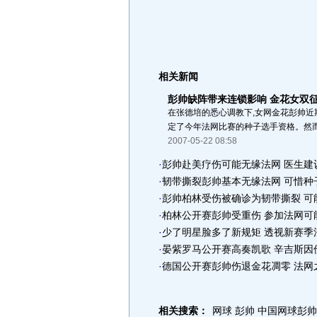
相关新闻
彭帅缺阵带来连锁影响 金花女双
在张德培的悉心调教下,女网金花彭帅近
定了今年法网比赛的种子选手资格。然而.
2007-05-22 08:58
·
彭帅赴美疗伤可能无缘法网 医生建
·
韧带撕裂彭帅基本无缘法网 可惜种
·
彭帅柏林受伤被确诊为韧带撕裂 可
·
柏林公开赛彭帅受重伤 参加法网可能
·
少了明星脸多了新规矩 透视新赛季
·
晏紫罗马公开赛高奏凯歌 辛吉斯因
·
德国公开赛彭帅伤退金花凋零 法网
相关搜索：
网球 彭帅
中国网球彭帅