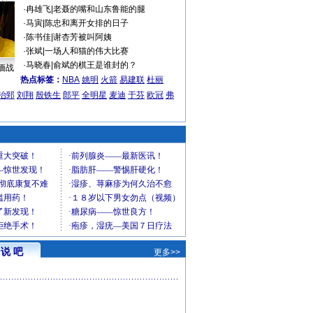
·
冉雄飞
|
老聂的嘴和山东鲁能的腿
·
马寅
|
陈忠和离开女排的日子
·
陈书佳
|
谢杏芳被叫阿姨
·
张斌
|
一场人和猫的伟大比赛
·
马晓春
|
俞斌的棋王是谁封的？
缅战
热点标签：
NBA
姚明
火箭
易建联
杜丽
治郅
刘翔
殷铁生
郎平
全明星
麦迪
于芬
欧冠
弗
说 吧
更多>>