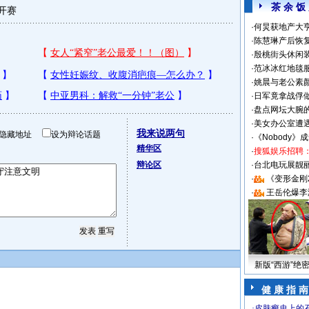
茶 余 饭
开赛
·
何炅获地产大亨
·
陈慧琳产后恢复
·
殷桃街头休闲装
·
范冰冰红地毯
·
姚晨与老公素
·
日军竟拿战俘
·
盘点网坛大腕
·
美女办公室遭
我来说两句
隐藏地址
设为辩论话题
·
《Nobody》
精华区
·
搜狐娱乐招聘
辩论区
·
台北电玩展靓丽S
·
《变形金刚
·
王岳伦爆李
新版“西游”绝
健 康 指 南