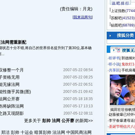
说 吧 排 行
(责任编辑：月龙)
上证指数
(7744
[
我来说两句
]
苏醒吧
(41523)
贴图吧
(68789)
搜狐分类
征法网需重新配
期状态十分不错,将自己的世界排名提升到了第30位,基本确
..
·
听评书
|
郭德纲
·
听小说
|
鬼吹灯1
议修整一个月
2007-05-22 08:54
·
共享区
|
手机病
子资格无用
2007-05-22 08:25
能无缘法网
2007-05-22 06:51
性微乎其微(图)
2007-05-21 09:42
法网公开赛
2007-05-18 18:35
伤将缺阵法网
2007-05-17 13:13
揭田壮壮徐帆
之路又现阴影
2007-05-12 08:11
·
赵薇被爆已经怀
更多关于
彭帅 法网 公开赛
的新闻>>
·
李宇春爆遭母逼
·
圣诞节明信片八
郑洁 彭帅 十运会
暗算彭帅
法法网
中国民商法网