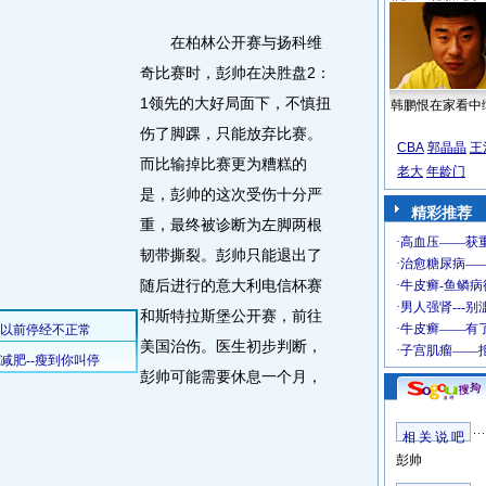
在柏林公开赛与扬科维
奇比赛时，彭帅在决胜盘2：
1领先的大好局面下，不慎扭
韩鹏恨在家看中
伤了脚踝，只能放弃比赛。
CBA
郭晶晶
王
而比输掉比赛更为糟糕的
老大
年龄门
是，彭帅的这次受伤十分严
精彩推荐
重，最终被诊断为左脚两根
韧带撕裂。彭帅只能退出了
随后进行的意大利电信杯赛
和斯特拉斯堡公开赛，前往
美国治伤。医生初步判断，
彭帅可能需要休息一个月，
相 关 说 吧
彭帅