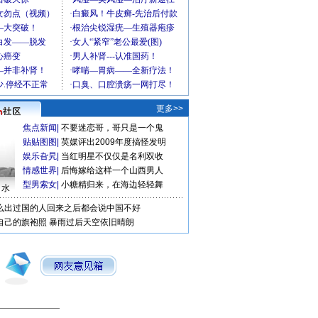
更多>>
焦点新闻
|
不要迷恋哥，哥只是一个鬼
贴贴图图
|
英媒评出2009年度搞怪发明
娱乐旮旯
|
当红明星不仅仅是名利双收
情感世界
|
后悔嫁给这样一个山西男人
型男索女
|
小糖精归来，在海边轻轻舞
口水
么出过国的人回来之后都会说中国不好
自己的旗袍照
暴雨过后天空依旧晴朗