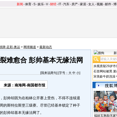
新闻
-
体育
-
S
-
娱乐
-
V
-
财经
-
IT
-
汽车
-
房产
-
家居
-
女人
-
视频
-
邮件
-
博
棋牌-足彩-奥运
>
网球频道
>
最新动态
新
裂难愈合 彭帅基本无缘法网
央视质疑29岁市
石首网站被黑
篡
[
我来说两句
] [字号：
大
中
小
]
宋美龄牛奶洗澡
来源：南海网-南国都市报
彭帅却因为在柏林公开赛上受伤，不得不连续退
周的斯特拉斯堡三级赛。尽管已经基本锁定了种子
的彭帅却基本无缘法网了。
福娃五胞胎无家