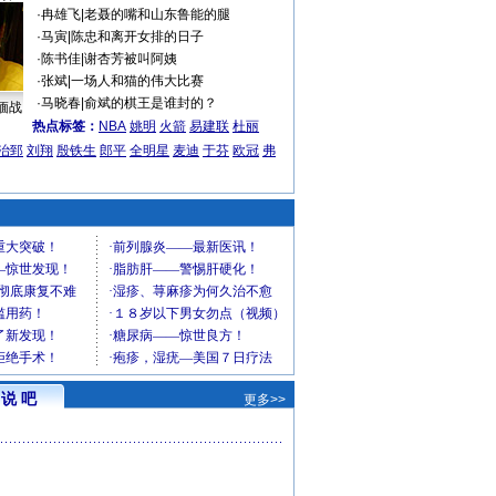
·
冉雄飞
|
老聂的嘴和山东鲁能的腿
·
马寅
|
陈忠和离开女排的日子
·
陈书佳
|
谢杏芳被叫阿姨
·
张斌
|
一场人和猫的伟大比赛
·
马晓春
|
俞斌的棋王是谁封的？
缅战
热点标签：
NBA
姚明
火箭
易建联
杜丽
治郅
刘翔
殷铁生
郎平
全明星
麦迪
于芬
欧冠
弗
说 吧
更多>>