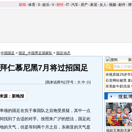
新闻
-
体育
-
S
-
娱乐
-
V
-
财经
-
IT
-
汽车
-
房产
-
家居
-
女人
-
视频
-
邮件
-
博
>
中国国足
>
国足_中国男足国家队
>
国足动态
新
 拜仁慕尼黑7月将过招国足
央视质疑29岁市
石首网站被黑
篡
[
我来说两句
] [字号：
大
中
小
]
宋美龄牛奶洗澡
来源：新晚报
领的国足在负于泰国队之后饱受质疑，其中一点
间找到了合适的对手。按照朱广沪的想法，国足此
地的天气，但是等到两个月之后，东南亚的天气是
福娃五胞胎无家