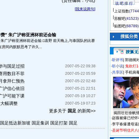
(责任编辑：小玩)
说 吧 排 行
[
我来说两句
]
上证指数
(7744
苏醒吧
(41523)
贴图吧
(68789)
费" 朱广沪称亚洲杯前还会输
搜狐分类
 朱广沪称亚洲杯前还会输 □袁野 前天晚上,与泰国队的比赛
房间内默默思考了许久...
·
听评书
|
郭德纲
华与国足过招
2007-05-22 09:38
·
听小说
|
鬼吹灯1
·
共享区
|
手机病
赛用数目不菲
2007-05-22 05:59
月拿拜仁预热
2007-05-22 02:48
广沪信心依旧
2007-05-21 22:51
广沪可能下课
2007-05-19 10:27
员大幅调整
2007-05-19 07:23
更多关于
国足
的新闻>>
揭田壮壮徐帆
·
赵薇被爆已经怀
国足抵达新加坡
国足集训
国足打架
国足
·
李宇春爆遭母逼
·
圣诞节明信片八