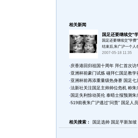
相关新闻
国足还要继续交"学
国足还要继续交"学费"
结束后,朱广沪一个人在
2007-05-18 11:35
·
庆香港回归祖国十周年 拜仁首次访
·
亚洲杯前豪门试炼 碰拜仁国足教学
·
亚洲杯前再添重量级热身赛 国足七
·
法新社关注国足主帅帅位危机 称朱
·
国足失利惊动英伦 泰晤士报预测朱
·
519前夜朱广沪逃过“问责” 国足人
相关搜索：
国足选帅
国足平新加坡