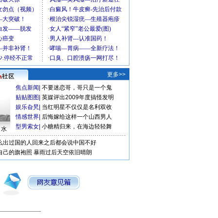
更多>>
焦点新闻
|
不要迷恋哥，哥只是一个鬼
贴贴图图
|
英媒评出2009年度搞怪发明
娱乐旮旯
|
当红明星不仅仅是名利双收
情感世界
|
后悔嫁给这样一个山西男人
型男索女
|
小糖精归来，在海边轻轻舞
口水
么出过国的人回来之后都会说中国不好
自己的旗袍照
暴雨过后天空依旧晴朗