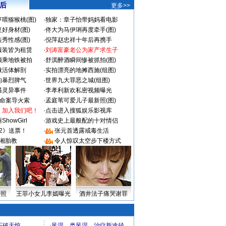
 后
更多>>
喂猕猴桃(图)
·
独家：章子怡带妈妈看电影
好身材(图)
·
佟大为马伊琍再度牵手(图)
秀性感(图)
·
倪萍赵忠祥十年后再携手
服装皆为租赁
·
刘涛富豪老公为家产求生子
颜乘地铁被拍
·
舒淇醉酒瞬间惨被抓拍(图)
做活体解剖
·
实拍漂亮的地摊西施(组图)
的暴烈脾气
·
世界九大罪恶之城(组图)
遇灵异事件
·
李孝利新欢私密视频曝光
成命案导火索
·
孟庭苇可爱儿子最新照(图)
：加入我们吧！
·
点击进入搜狐娱乐影视库
howGirl
·
游戏史上最般配的十对情侣
2》送票！
·
张元首透露戒毒生活
湘胎教
·
令人惊叹太空步下楼方式
密照
王菲小女儿李嫣曝光
酒井法子痛哭谢罪