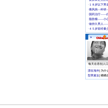
每天在吞别人
漂在海外
|
为什
型男索女
|
晒晒