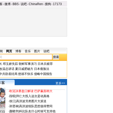
客
-
微博
-
BBS
-
说吧
-
ChinaRen
-
搜狗
-
17173
闻
网页
博客
音乐
图片
说吧
长
邓玉娇失踪
朝鲜军事演习
日本兵赎罪
改温总讲话
夏日减肥秘方
日本瘦脸法
中共卧底结局
慈禧不快乐
侵略中国报告
更多>>
·
欧冠决赛盘口解读 巴萨赢面稍大
·
段暄
|
拜仁大投入这次是动真格
·
徐江
|
高洪波另类图片大派送
·
孙贤禄
|
高洪波组队思想值得赞同
·
颜晓华
|
科比队友什么时候可支持他
可归