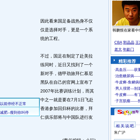
因此看来国足备战热身不仅
仅是选择对手，更是一个系
韩鹏恨在家看中
统的工程。
CBA
郭晶晶
王
老大
年龄门
不过，国足在制定了赴美拉
精彩推荐
练同时，近日又找到了一个
新对手，德甲劲旅拜仁慕尼
黑队在自己的官网上宣布了
2007年比赛训练计划，而其
中之一就是要在7月1日飞赴
香港参加回归杯的比赛，拜
仁俱乐部将与中国队进行友
相 关 说 吧
朱广沪