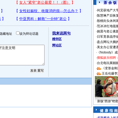
茶 余 饭
·
何炅获地产大亨
·
陈慧琳产后恢复
·
殷桃街头休闲装
·
范冰冰红地毯
·
姚晨与老公素
我来说两句
隐藏地址
设为辩论话题
·
日军竟拿战俘
精华区
·
盘点网坛大腕
辩论区
·
美女办公室遭
·
《Nobody》
·
搜狐娱乐招聘
·
台北电玩展靓丽S
·
《变形金刚
·
王岳伦爆李
新版“西游”绝
健 康 指 南