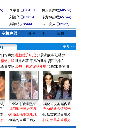
5)
李宇春吧
(104510)
快乐男声吧
(68574)
刘德华吧
(69854)
东方神起吧
(65744)
婚姻吧
(78544)
37℃女人吧
(6985)
商机在线
|
投 资
创 业
健 康
更多>>
对口相声集
杜拉拉升职记
张震讲故事
红楼梦
-精绝古城
世界名著
平凡的世界
货币战争2
毒杀毒专家
经典手机游游格斗集
福彩3D走势图
情史
李冰冰被爆已婚
揭秘生父离婚内幕
孕
·
揭刘晓庆离婚内幕
·
李幼斌新恋情曝光
婚
·
周迅王艳婆媳相见
·
陆毅爱女照首曝光
折
·
刘嘉玲自曝正造人
·
陈好新男友被曝光