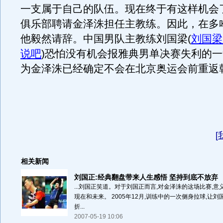
一支属于自己的队伍。现在终于有这样机会
俱乐部聘请金泽洙担任主教练。因此，在多
他毅然请辞。中国男队主教练刘国梁
(
刘国梁
说吧
)
恐怕没有机会报雅典男单决赛失利的一
为金泽洙已经确定不会在北京奥运会前重返
[
相关新闻
刘国正:经典翻盘带来人生感悟 坚持到底不放弃
...刘国正笑道。对于刘国正而言,对金泽洙的这场比赛,意
现在和未来。 2005年12月,训练中的一次侧身拉球,让
折...
2007-05-19 10:06