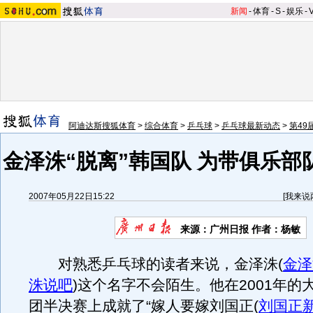
新闻
-
体育
-
S
-
娱乐
-
阿迪达斯搜狐体育
>
综合体育
>
乒乓球
>
乒乓球最新动态
>
第49
金泽洙“脱离”韩国队 为带俱乐部
2007年05月22日15:22
[
我来说
来源：广州日报 作者：杨敏
对熟悉乒乓球的读者来说，金泽洙
(
金泽
洙说吧
)
这个名字不会陌生。他在2001年的
团半决赛上成就了“嫁人要嫁刘国正
(
刘国正