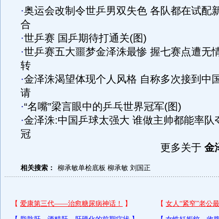
·
奥运会改制令世乒男双失色 各队都在试配
合
·
世乒赛 国乒期待打通关(图)
·
世乒赛五大噩梦金泽洙最惨 握七赛点遭无
转
·
金泽洙渴望体现个人风格 自称多次接到中
请
·
“名嘴”梁言眼中的乒乓世界冠军(图)
·
金泽洙:中国乒球太强大 谁做主帅都能率队
冠
更多关于
金
相关搜索：
柳承敏单桧底板
柳承敏
刘国正