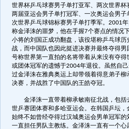
世界杯乒乓球赛男子单打亚军、两次世界杯
两届亚运会男子单打冠军、一次奥运会男子
次世界乒乓球锦标赛男子单打季军。2001
称金泽洙的噩梦，他在手握7个赛点的情况
小将的刘国正成功翻盘，该役堪称乒乓球历
战，而中国队也因此挺进决赛并最终夺得男
号称世界第一直拍的名将带着从来没有夺得
或团体冠军的遗憾于2004年退役。虽然自
过金泽洙在雅典奥运上却带领着得意弟子柳
决赛，并战胜了中国队的王皓夺冠。
金泽洙一直带着柳承敏南征北战，包括
世乒赛团体赛和多哈亚运会。在韩国乒坛，
始终不如曾经夺得过汉城奥运会男单冠军的
一直担任男队主教练。金泽洙一直有一个心