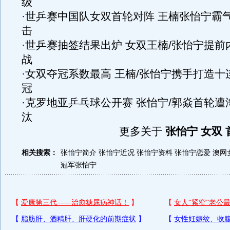
级
·
世乒赛中国队女双首轮对阵 王楠张怡宁霸
击
·
世乒赛抽签结果出炉 女双王楠/张怡宁提前
战
·
女双夺冠系数最高 王楠/张怡宁携手打造十
冠
·
克罗地亚乒乓球公开赛 张怡宁/郭焱首轮遭
汰
更多关于
张怡宁 女双 
相关搜索：
张怡宁简介
张怡宁近况
张怡宁资料
张怡宁恋爱
澳网
冠军张怡宁