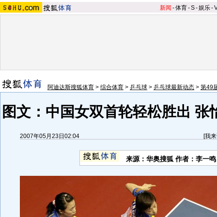
新闻
-
体育
-
S
-
娱乐
-
阿迪达斯搜狐体育
>
综合体育
>
乒乓球
>
乒乓球最新动态
>
第49
图文：中国女双首轮轻松胜出 张
2007年05月23日02:04
[
我来
来源：华奥搜狐 作者：李一鸣