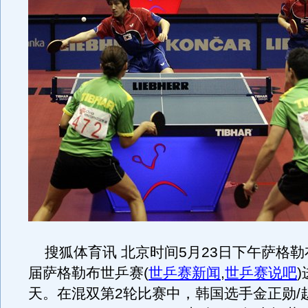
搜狐体育讯 北京时间5月23日下午萨格勒
届萨格勒布世乒赛
(
世乒赛新闻
,
世乒赛说吧
)
天。在混双第2轮比赛中，韩国选手金正勋/赵荷