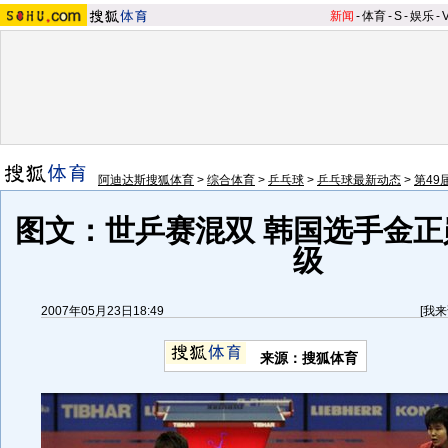
新闻
-
体育
-
S
-
娱乐
-
阿迪达斯搜狐体育
>
综合体育
>
乒乓球
>
乒乓球最新动态
>
第49
图文：世乒赛混双 韩国选手金正
级
2007年05月23日18:49
[
我来
来源：搜狐体育