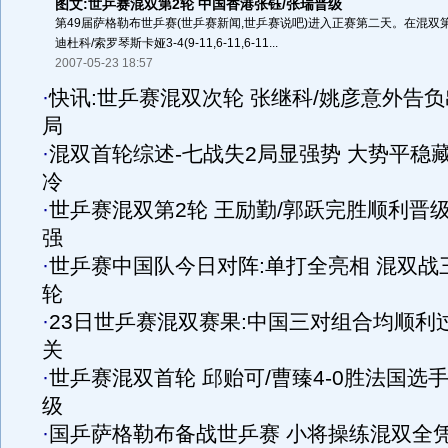
图文:世乒赛混双第2轮 中国香港张钰/张瑞晋级
第49届萨格勒布世乒赛(世乒赛新闻,世乒赛说吧)进入正赛第二天。在混双
迪杜科/索罗琴斯卡娅3-4(9-11,6-11,6-11...
2007-05-23 18:57
·
快讯:世乒赛混双次轮 张继科/姚彦意外告负
局
·
混双首轮综述-七战失2局显强势 大势平稳
冷
·
世乒赛混双第2轮 王励勤/郭跃完胜顺利晋级
强
·
世乒赛中国队今日对阵:单打全亮相 混双战
轮
·
23日世乒赛混双赛果:中国三对组合均顺利
关
·
世乒赛混双首轮 邱贻可/曹臻4-0胜法国选
级
·
国乒萨格勒布备战世乒赛 小将操练混双全