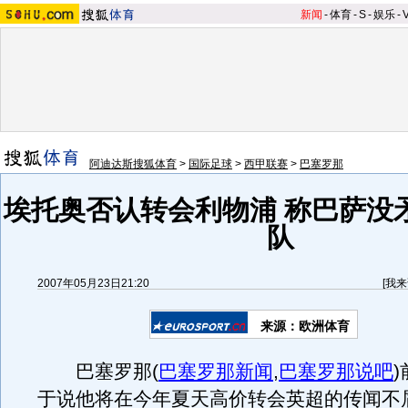
新闻
-
体育
-
S
-
娱乐
-
阿迪达斯搜狐体育
>
国际足球
>
西甲联赛
>
巴塞罗那
埃托奥否认转会利物浦 称巴萨没
队
2007年05月23日21:20
[
我来
来源：欧洲体育
巴塞罗那
(
巴塞罗那新闻
,
巴塞罗那说吧
)
于说他将在今年夏天高价转会英超的传闻不