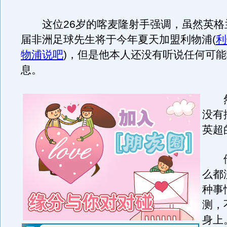
这位26岁的喀麦隆射手强调，虽然英格
届非洲足球先生将于今年夏天加盟利物浦
(
利
物浦说吧
)
，但是他本人还没有听说任何可能
息。
然
没有
英超
他
么都
种事
测，
身上