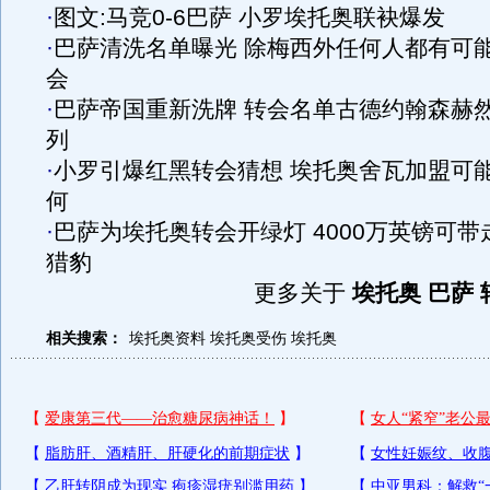
·
图文:马竞0-6巴萨 小罗埃托奥联袂爆发
·
巴萨清洗名单曝光 除梅西外任何人都有可
会
·
巴萨帝国重新洗牌 转会名单古德约翰森赫
列
·
小罗引爆红黑转会猜想 埃托奥舍瓦加盟可
何
·
巴萨为埃托奥转会开绿灯 4000万英镑可带
猎豹
更多关于
埃托奥 巴萨 
相关搜索：
埃托奥资料
埃托奥受伤
埃托奥