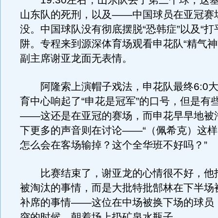
19:30左右，山东队丢了第三个球，这
山东队的死刑，以及——中国球员在亚冠赛
没。中国球队没有彻底摆脱“恐韩症”以及“打
阱。专程来到源深体育场观看申花队“精气神
副主席谢亚龙面无表情。
阿隆索上演帽子戏法，申花队最终6:0大
育中心响起了“申花是冠军”的口号，但是有
——这还是在亚冠的赛场，而申花早早地被
下更多的声音则在讨论——“（佩希克）这
怎么会在客场输掉？这个全华班不好吗？”
比赛结束了，谢亚龙的心情很不好，他
被淘汰的事情，而是大批特批郜林在下半场
补席的事情——这位在中场被换下场的球员
突的时候，朝着场上扔矿泉水瓶子。