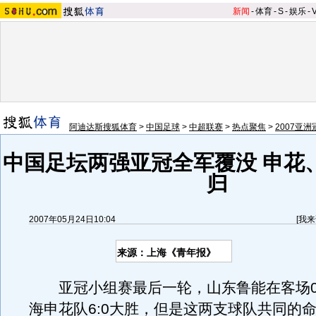
新闻
-
体育
-
S
-
娱乐
-
阿迪达斯搜狐体育
>
中国足球
>
中超联赛
>
热点聚焦
>
2007亚
中国足坛两强亚冠全军覆没 申花
归
2007年05月24日10:04
[
我来
来源：上海《青年报》
亚冠小组赛最后一轮，山东鲁能在客场0:
海申花队6:0大胜，但是这两支球队共同的