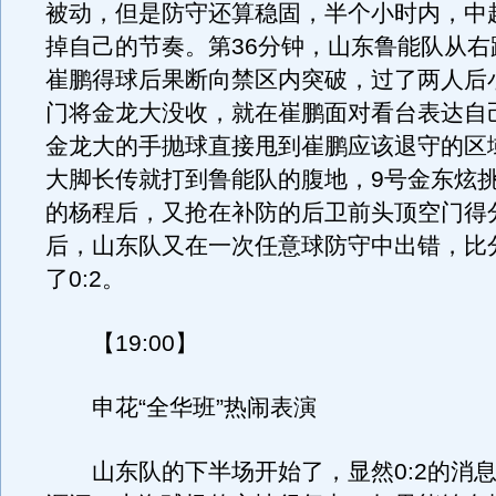
被动，但是防守还算稳固，半个小时内，中
掉自己的节奏。第36分钟，山东鲁能队从右
崔鹏得球后果断向禁区内突破，过了两人后
门将金龙大没收，就在崔鹏面对看台表达自
金龙大的手抛球直接甩到崔鹏应该退守的区
大脚长传就打到鲁能队的腹地，9号金东炫
的杨程后，又抢在补防的后卫前头顶空门得
后，山东队又在一次任意球防守中出错，比
了0:2。
【19:00】
申花“全华班”热闹表演
山东队的下半场开始了，显然0:2的消息