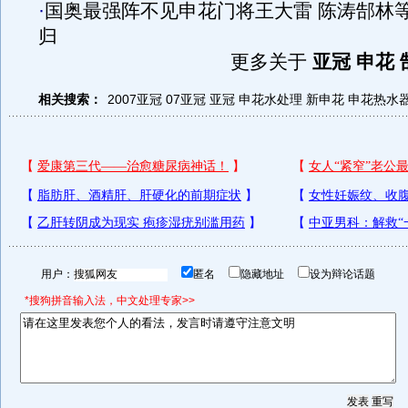
·
国奥最强阵不见申花门将王大雷 陈涛郜林
归
更多关于
亚冠 申花 
相关搜索：
2007亚冠
07亚冠
亚冠
申花水处理
新申花
申花热水
用户：
匿名
隐藏地址
设为辩论话题
*搜狗拼音输入法，中文处理专家>>