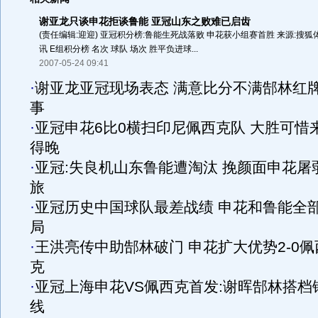
谢亚龙只谈申花拒谈鲁能 亚冠山东之败难已启齿
(责任编辑:迎迎) 亚冠积分榜:鲁能生死战落败 申花获小组赛首胜 来源:搜狐
讯 E组积分榜 名次 球队 场次 胜平负进球...
2007-05-24 09:41
·
谢亚龙亚冠现场表态 满意比分不满郜林红
事
·
亚冠申花6比0横扫印尼佩西克队 大胜可惜
得晚
·
亚冠:失良机山东鲁能遭淘汰 挽颜面申花屠
旅
·
亚冠历史中国球队最差战绩 申花和鲁能全
局
·
王洪亮传中助郜林破门 申花扩大优势2-0佩
克
·
亚冠上海申花VS佩西克首发:谢晖郜林搭档
线