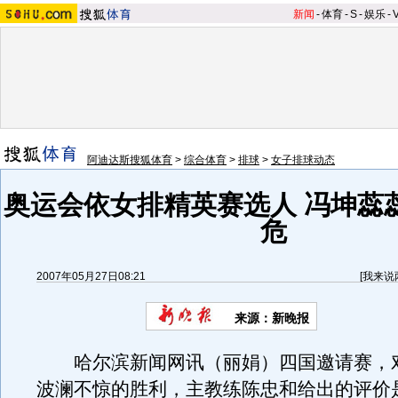
新闻
-
体育
-
S
-
娱乐
-
阿迪达斯搜狐体育
>
综合体育
>
排球
>
女子排球动态
奥运会依女排精英赛选人 冯坤蕊
危
2007年05月27日08:21
[
我来说
来源：新晚报
哈尔滨新闻网讯（丽娟）四国邀请赛，
波澜不惊的胜利，主教练陈忠和给出的评价