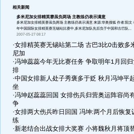
相关新闻
多米尼加女排精英赛虽负两场 主教练仍表示满意
多米尼加女排精英赛虽负两场 主教练仍表示满意 来源:华奥搜狐 作者:阳文 
年中国国际女排精英赛无锡站比赛中,多米尼加队先后负于中国和古巴队...
2007-05-27 08:17
·
女排精英赛无锡站第二场 古巴3比0击败多
尼加
·
冯坤蕊蕊今年无比赛任务 争取明年1月回归
排
·
中国女排新人处子秀褒多于贬 秋月冯坤平
坐
·
冯坤赵蕊蕊回国 女排伤兵归营奥运阵容尚
争
·
女排两大伤兵昨日回国 冯坤:两个月后恢复
练
·
新老结合出战女排大奖赛 小将魏秋月将顶