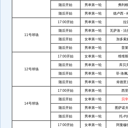
随后开始
男单第一轮
弗列根
随后开始
男单第一轮
德卢西 - 
17:00开始
男单第一轮
拉篷
随后开始
男单第一轮
瓦萨洛 - 法
11号球场
随后开始
女单第一轮
加多索娃
随后开始
男单第一轮
普莱
17:00开始
女单第一轮
维维斯
随后开始
男单第一轮
库贝克
12号球场
随后开始
男单第一轮
菲-洛佩斯
随后开始
男单第一轮
肯德里克
17:00开始
男单第一轮
西里
随后开始
女单第一轮
贝辛
14号球场
随后开始
男单第一轮
图萨诺夫(
随后开始
男单第一轮
托-约
17:00开始
女单第一轮
阿曼穆拉