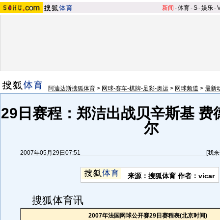
新闻
-
体育
-
S
-
娱乐
-
阿迪达斯搜狐体育
>
网球-赛车-棋牌-足彩-奥运
>
网球频道
>
最新
29日赛程：郑洁出战贝辛斯基 费
尔
2007年05月29日07:51
[
我来
来源：搜狐体育 作者：vicar
搜狐体育讯
2007年法国网球公开赛29日赛程表(北京时间)