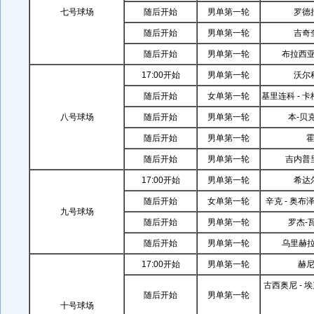
七号球场
随后开始
男单第一轮
罗德拉
随后开始
男单第一轮
吉奇奎
随后开始
男单第一轮
布拉西亚利
17:00开始
男单第一轮
沃尔科
随后开始
女单第一轮
基里连科 - 卡
八号球场
随后开始
男单第一轮
本-贝克
随后开始
男单第一轮
霍
随后开始
男单第一轮
吉内普里
17:00开始
男单第一轮
希达尔
随后开始
女单第一轮
辛克 - 奥布泽
九号球场
随后开始
男单第一轮
罗杰-瓦
随后开始
男单第一轮
乌里赫拉奇
17:00开始
男单第一轮
赫尼
古西奥尼 - 埃
随后开始
男单第一轮
十号球场