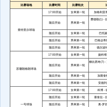
比赛场地
比赛时间
比赛轮次
17:00开始
女单第一轮
加格利亚蒂 
费德勒(1) -
随后开始
男单第一轮
查特里尔球场
随后开始
女单第一轮
巴托丽(
随后开始
男单第一轮
巴格达蒂斯(
随后开始
男单第一轮
德尔波特
17:00开始
女单第一轮
扬科维奇
柳比西奇(7) -
随后开始
男单第一轮
苏珊朗格朗球场
随后开始
男单第一轮
加斯奎特
随后开始
男单第一轮
安德列夫
17:00开始
女单第一轮
科博 -
随后开始
女单第一轮
塞奎拉 - 
一号球场
随后开始
男单第一轮
奥-罗切