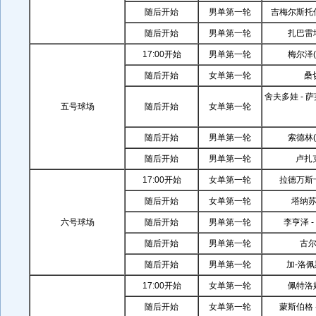
随后开始
男单第一轮
吉梅尔斯托伯 
随后开始
男单第一轮
扎巴雷塔
17:00开始
男单第一轮
梅尔泽(
随后开始
女单第一轮
桑切
舍夫多娃 - 萨
五号球场
随后开始
女单第一轮
随后开始
男单第一轮
索德林(
随后开始
男单第一轮
卢扎克
17:00开始
女单第一轮
拉德万斯卡 
随后开始
女单第一轮
塔纳苏
六号球场
随后开始
男单第一轮
李亨泽 -
随后开始
男单第一轮
古尔
随后开始
男单第一轮
加-洛佩斯
17:00开始
女单第一轮
佩特洛娃
随后开始
女单第一轮
蒙斯伯格 -